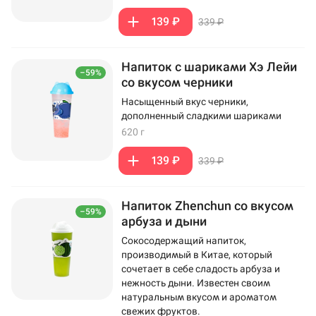
139 ₽
339 ₽
Напиток с шариками Хэ Лейи
–59%
со вкусом черники
Насыщенный вкус черники,
дополненный сладкими шариками
620 г
139 ₽
339 ₽
Напиток Zhenchun со вкусом
–59%
арбуза и дыни
Сокосодержащий напиток,
производимый в Китае, который
сочетает в себе сладость арбуза и
нежность дыни. Известен своим
натуральным вкусом и ароматом
свежих фруктов.