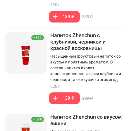
620 г
139 ₽
339 ₽
Напиток Zhenchun с
–59%
клубникой, черникой и
красной восковницы
Насыщенный фруктовый напиток со
вкусом и приятным ароматом. В
состав напитка входят
концентрированные соки клубники и
черники, а также кусочки этих ягод.
620 г
139 ₽
339 ₽
Напиток Zhenchun со вкусом
–59%
вишни