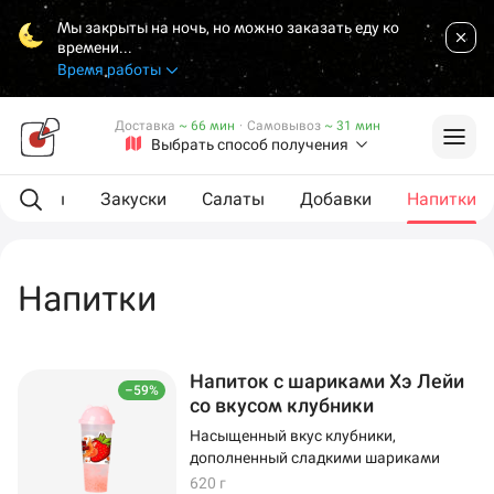
Мы закрыты на ночь, но можно заказать еду ко
времени...
Время работы
Доставка
~ 66 мин
·
Самовывоз
~ 31 мин
Выбрать способ получения
L роллы
Закуски
Салаты
Добавки
Напитки
Напитки
Напиток с шариками Хэ Лейи
–59%
со вкусом клубники
Насыщенный вкус клубники,
дополненный сладкими шариками
620 г