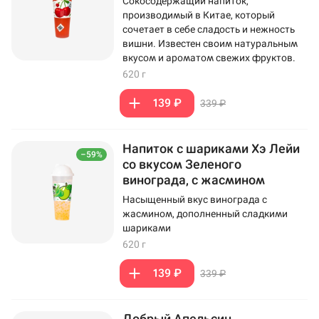
Сокосодержащий напиток,
производимый в Китае, который
сочетает в себе сладость и нежность
вишни. Известен своим натуральным
вкусом и ароматом свежих фруктов.
620 г
139 ₽
339 ₽
Напиток с шариками Хэ Лейи
–59%
со вкусом Зеленого
винограда, с жасмином
Насыщенный вкус винограда с
жасмином, дополненный сладкими
шариками
620 г
139 ₽
339 ₽
Добрый Апельсин