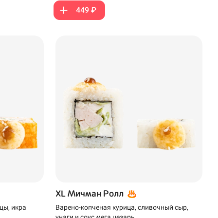
449 ₽
XL Мичман Ролл
цы, икра
Варено-копченая курица, сливочный сыр,
унаги и соус мега цезарь.