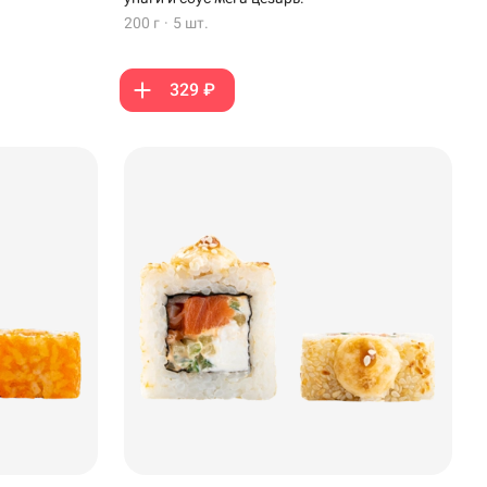
200 г
·
5 шт.
329 ₽