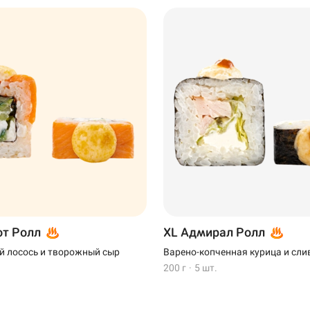
Ижевск
Самовывоз
от Ролл
XL Адмирал Ролл
й лосось и творожный сыр
Варено-копченная курица и сли
200 г
·
5 шт.