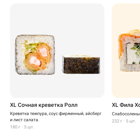
Доставка
Уфа
Иглино
Выбрать ресторан
Нагаево
Пермь
XL Сочная креветка Ролл
XL Фила Х
Креветка темпура, соус фирменный, айсберг
Слабосолены
Анапа
и лист салата.
232 г
·
5 шт.
180 г
·
5 шт.
Иглино