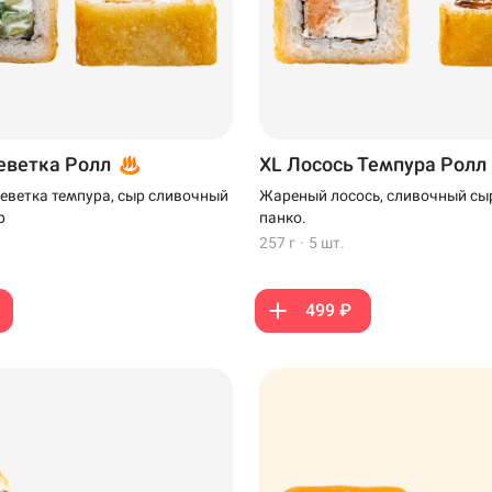
еветка Ролл
XL Лосось Темпура Ролл
реветка темпура, сыр сливочный
Жареный лосось, сливочный сыр
р
панко.
257 г
·
5 шт.
499 ₽