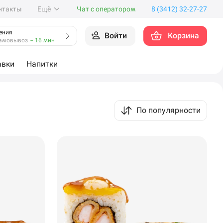
нтакты
Ещё
Чат с оператором
8 (3412) 32-27-27
ения
Войти
Корзина
амовывоз
~ 16 мин
авки
Напитки
По популярности