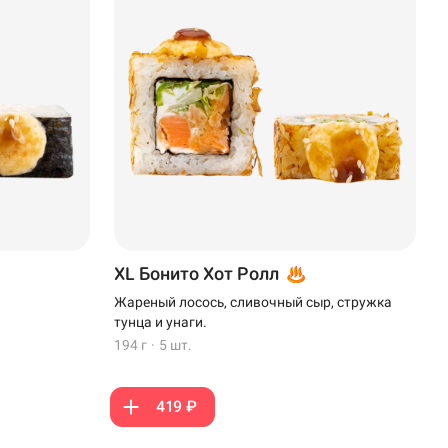
XL Бонито Хот Ролл
Жареный лосось, сливочный сыр, стружка
тунца и унаги.
194 г
·
5 шт.
419 ₽