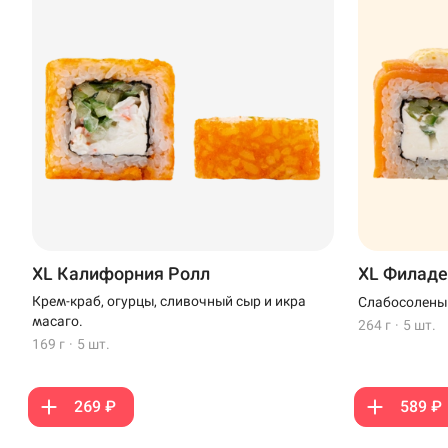
XL Калифорния Ролл
XL Филаде
Крем-краб, огурцы, сливочный сыр и икра
Слабосоленый
масаго.
264 г
·
5 шт.
169 г
·
5 шт.
269 ₽
589 ₽