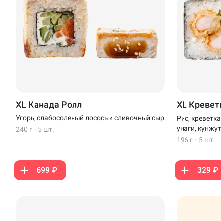
XL Канада Ролл
XL Кревет
Угорь, слабосоленый лосось и сливочный сыр
Рис, креветк
унаги, кунжут
240 г
·
5 шт.
196 г
·
5 шт.
699 ₽
329 ₽