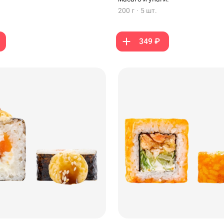
200 г
·
5 шт.
349 ₽