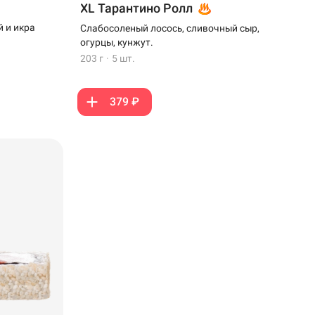
XL Тарантино Ролл
 и икра
Слабосоленый лосось, сливочный сыр,
огурцы, кунжут.
203 г
·
5 шт.
379 ₽