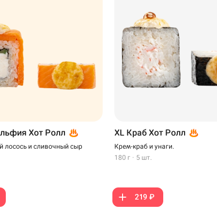
льфия Хот Ролл
XL Краб Хот Ролл
 лосось и сливочный сыр
Крем-краб и унаги.
180 г
·
5 шт.
219 ₽