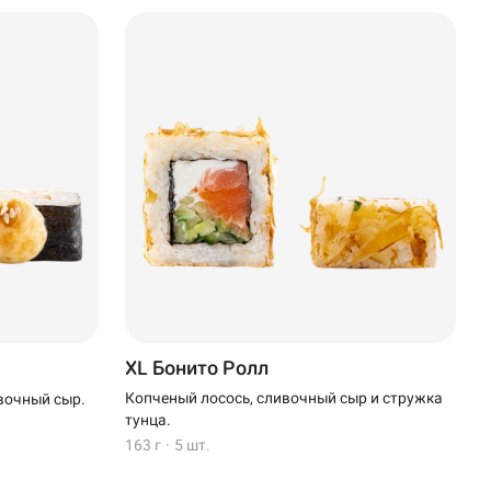
XL Бонито Ролл
Копченый лосось, сливочный сыр и стружка
вочный сыр.
тунца.
163 г
·
5 шт.