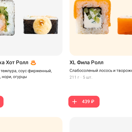
ка Хот Ролл
XL Фила Ролл
Слабосоленый лосось и творож
а темпура, соус фирменный,
, нори, огурцы
211 г
·
5 шт.
439 ₽