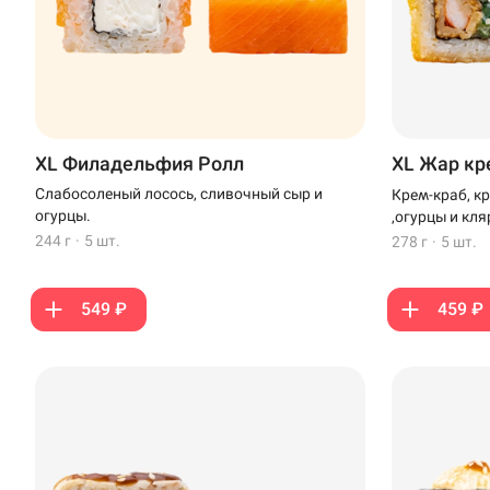
XL Филадельфия Ролл
XL Жар кр
Слабосоленый лосось, сливочный сыр и
Крем-краб, к
огурцы.
,огурцы и кля
244 г
·
5 шт.
278 г
·
5 шт.
549 ₽
459 ₽