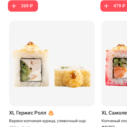
Ижевск
369 ₽
479 ₽
Крымск
Кудрово
Нагаево
Новороссийск
Новый Уренгой
Пермь
Салават
Стерлитамак
XL Гермес Ролл
XL Самоле
Темрюк
Варено-копченая курица, сливочный сыр.
Копченый лос
Уфа
масаго.