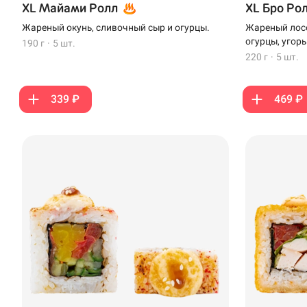
XL Майами Ролл
XL Бро Ро
Жареный окунь, сливочный сыр и огурцы.
Жареный лосо
огурцы, угорь
190 г
·
5 шт.
220 г
·
5 шт.
339 ₽
469 ₽