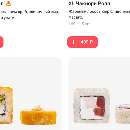
лл
XL Чакнори Ролл
Жареный лосось, сыр сливочный
сь, крем-краб, сливочный сыр,
масаго.
 и унаги.
169 г
·
5 шт.
409 ₽