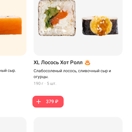
XL Лосось Хот Ролл
ный сыр.
Слабосоленый лосось, сливочный сыр и
огурцы.
190 г
·
5 шт.
379 ₽