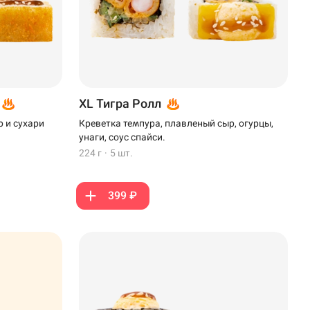
XL Тигра Ролл
 и сухари
Креветка темпура, плавленый сыр, огурцы,
унаги, соус спайси.
224 г
·
5 шт.
399 ₽