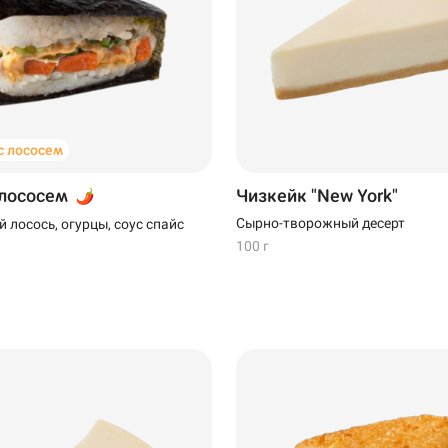
 лососем
 лососем
Чизкейк "New York"
Сырно-творожный десерт
 лосось, огурцы, соус спайс
100 г