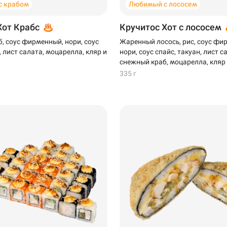
с крабом
Любимый с лососем
Хот Крабс
Кручитос Хот с лососем
, соус фирменный, нори, соус
Жаренный лосось, рис, соус фи
, лист салата, моцарелла, кляр и
нори, соус спайс, такуан, лист с
снежный краб, моцарелла, кляр
335 г