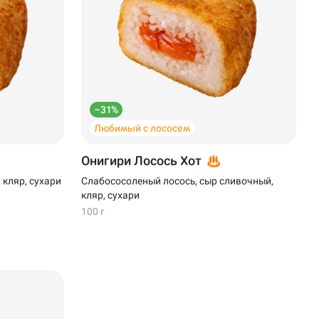
–31%
Любимый с лососем
Онигири Лосось Хот
 кляр, сухари
Слабососоленый лосось, сыр сливочный,
кляр, сухари
100 г