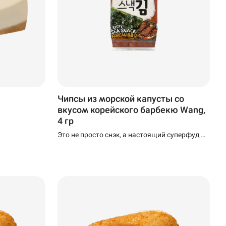
Чипсы из морской капусты со
вкусом корейского барбекю Wang,
4 гр
Это не просто снэк, а настоящий суперфуд —
натуральный, богатый йодом, кальцием и
другими ценными микроэлементами.