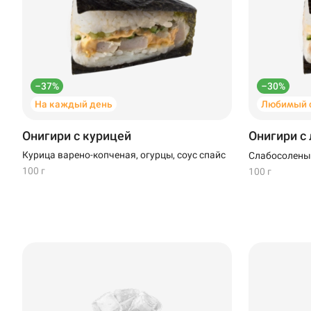
Новороссийск
Новый Уренгой
Пермь
–37%
–30%
На каждый день
Любимый с
Салават
Онигири с курицей
Онигири с
Стерлитамак
Курица варено-копченая, огурцы, соус спайс
Слабосоленый
100 г
100 г
Темрюк
Уфа
Чебоксары