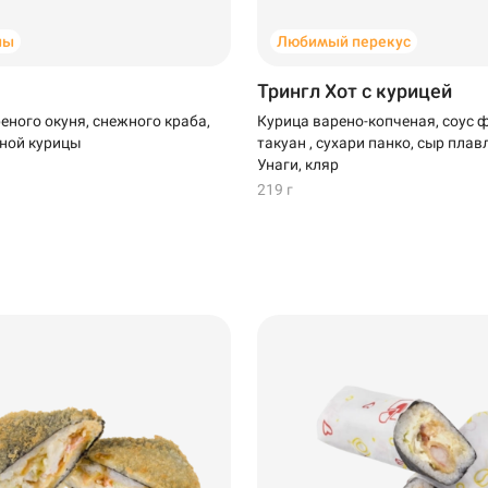
ны
Любимый перекус
Трингл Хот с курицей
еного окуня, снежного краба,
Курица варено-копченая, соус 
ной курицы
такуан , сухари панко, сыр плав
Унаги, кляр
219 г
Ижевск