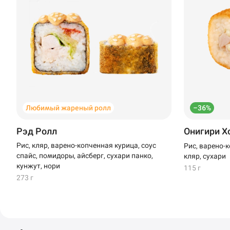
Любимый жареный ролл
–36%
Рэд Ролл
Онигири Х
Рис, кляр, варено-копченная курица, соус
Рис, варено-
спайс, помидоры, айсберг, сухари панко,
кляр, сухари
кунжут, нори
115 г
273 г