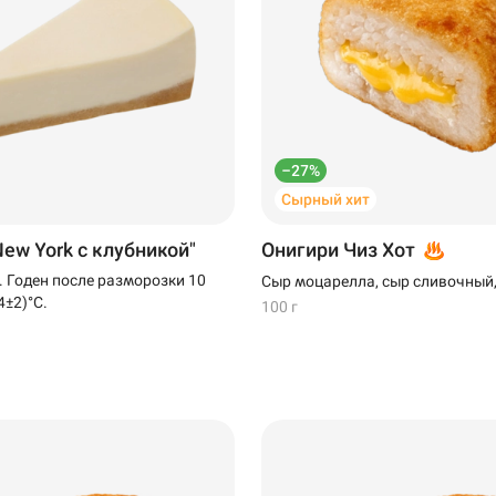
–27%
Сырный хит
ew York с клубникой"
Онигири Чиз Хот
. Годен после разморозки 10
Сыр моцарелла, сыр сливочный,
4±2)°C.
100 г