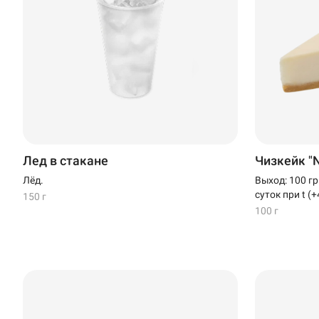
Лед в стакане
Чизкейк "N
Лёд.
Выход: 100 гр
суток при t (+
150 г
100 г