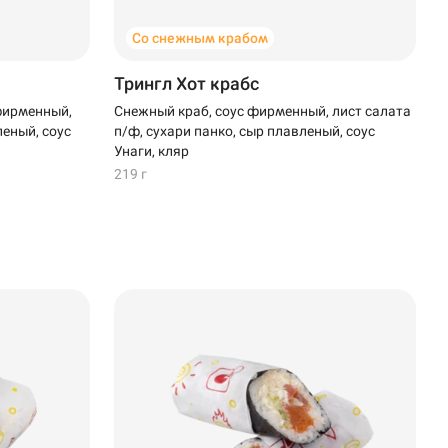
Со снежным крабом
Трингл Хот крабс
фирменный,
Снежный краб, соус фирменный, лист салата
леный, соус
п/ф, сухари панко, сыр плавленый, соус
Унаги, кляр
219 г