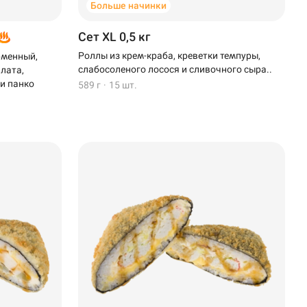
Больше начинки
Сет XL 0,5 кг
Роллы из крем-краба, креветки темпуры,
рменный,
слабосоленого лосося и сливочного сыра..
алата,
 и панко
589 г
·
15 шт.