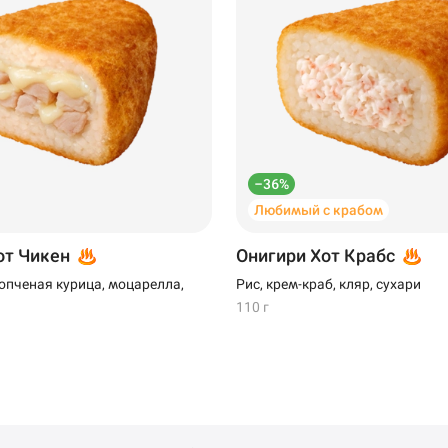
–36%
Любимый с крабом
от Чикен
Онигири Хот Крабс
копченая курица, моцарелла,
Рис, крем-краб, кляр, сухари
110 г