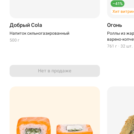
–41%
Хит витри
Добрый Cola
Огонь
Напиток сильногазированный
Роллы из жар
варено-копче
500 г
761 г
·
32 шт.
Нет в продаже