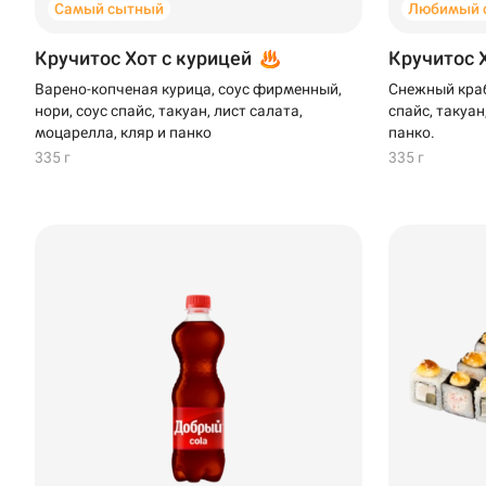
Самый сытный
Любимый 
Кручитос Хот с курицей
Кручитос 
Варено-копченая курица, соус фирменный,
Снежный краб
нори, соус спайс, такуан, лист салата,
спайс, такуан
моцарелла, кляр и панко
панко.
335 г
335 г