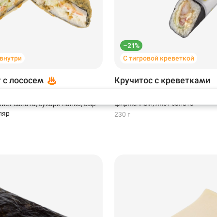
Самовывоз
–21%
 внутри
С тигровой креветкой
т с лососем
Кручитос с креветками
Креветки в темпуре, помидоры, 
 лосось, крем-краб, соус
фирменный, лист салата
ист салата, сухари панко, сыр
ляр
230 г
199 ₽
299 ₽