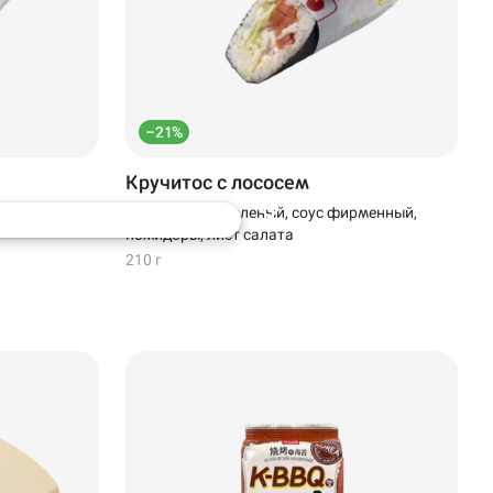
–21%
Кручитос с лососем
соус
Лосось слабосоленый, соус фирменный,
помидоры, лист салата
210 г