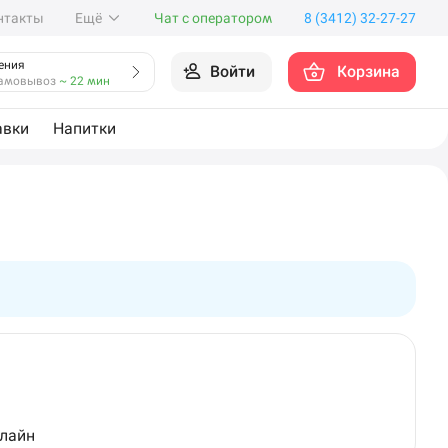
нтакты
Ещё
Чат с оператором
8 (3412) 32-27-27
ения
Войти
Корзина
амовывоз
~ 22 мин
авки
Напитки
нлайн