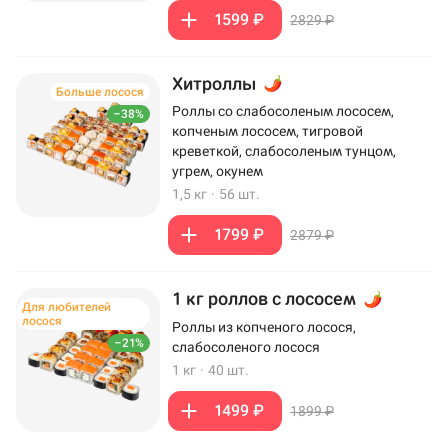
1599 ₽
2829 ₽
Хитроллы
Больше лосося
Роллы со слабосоленым лососем,
–38%
копченым лососем, тигровой
креветкой, слабосоленым тунцом,
угрем, окунем
1,5 кг
·
56 шт.
1799 ₽
2879 ₽
1 кг роллов с лососем
Для любителей
лосося
Роллы из копченого лосося,
–21%
слабосоленого лосося
1 кг
·
40 шт.
1499 ₽
1899 ₽