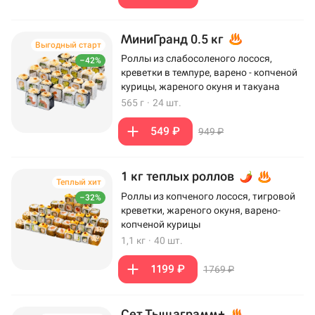
МиниГранд 0.5 кг
Выгодный старт
Роллы из слабосоленого лосося,
–42%
креветки в темпуре, варено - копченой
курицы, жареного окуня и такуана
565 г
·
24 шт.
549 ₽
949 ₽
1 кг теплых роллов
Теплый хит
Роллы из копченого лосося, тигровой
–32%
креветки, жареного окуня, варено-
копченой курицы
1,1 кг
·
40 шт.
1199 ₽
1769 ₽
Сет Тыщаграмм+