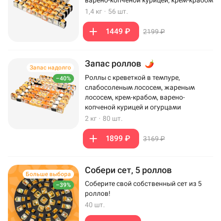
варено-копченой курицей, крем-крабом
1,4 кг
·
56 шт.
1449 ₽
2199 ₽
Запас роллов
Запас надолго
Роллы с креветкой в темпуре,
–40%
слабосоленым лососем, жареным
лососем, крем-крабом, варено-
копченой курицей и огурцами
2 кг
·
80 шт.
1899 ₽
3169 ₽
Собери сет, 5 роллов
Больше выбора
Соберите свой собственный сет из 5
–39%
роллов!
40 шт.