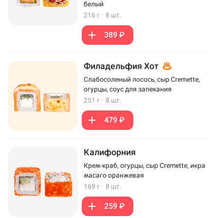
белый
216 г
·
8 шт.
389 ₽
Филадельфия Хот
Слабосоленый лосось, сыр Cremette,
огурцы, соус для запекания
251 г
·
8 шт.
479 ₽
Калифорния
Крем-краб, огурцы, сыр Cremette, икра
масаго оранжевая
169 г
·
8 шт.
259 ₽