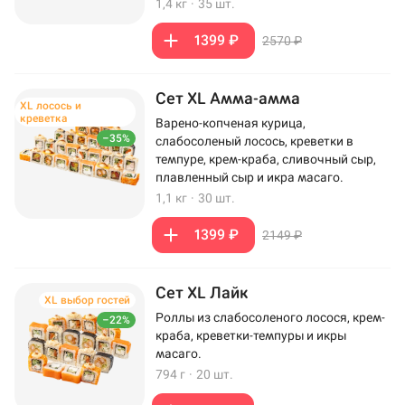
1,4 кг
·
35 шт.
1399 ₽
2570 ₽
Сет XL Амма-амма
XL лосось и
креветка
Варено-копченая курица,
–35%
слабосоленый лосось, креветки в
темпуре, крем-краба, сливочный сыр,
плавленный сыр и икра масаго.
1,1 кг
·
30 шт.
1399 ₽
2149 ₽
Сет XL Лайк
XL выбор гостей
Роллы из слабосоленого лосося, крем-
–22%
краба, креветки-темпуры и икры
масаго.
794 г
·
20 шт.