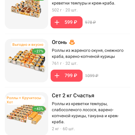
креветки темпуры и крем-краба.
502 г
·
20 шт.
599 ₽
978 ₽
Огонь
Выгодно и вкусно
Роллы из жареного окуня, снежного
–27%
краба, варено-копченой курицы
761 г
·
32 шт.
799 ₽
1099 ₽
Сет 2 кг Счастья
Роллы + Кручитосы
Хот
Роллы из креветки темпуры,
–43%
слабосоленого лосося, варено-
копченой курицы, такуана и крем-
краба.
2 кг
·
60 шт.