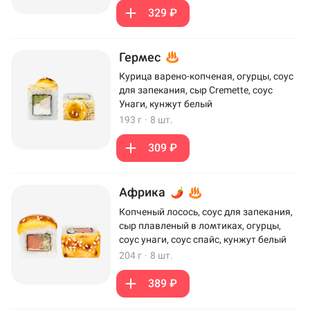
329 ₽
Гермес
Курица варено-копченая, огурцы, соус
для запекания, сыр Cremette, соус
Унаги, кунжут белый
193 г
·
8 шт.
309 ₽
Африка
Копченый лосось, соус для запекания,
сыр плавленый в ломтиках, огурцы,
соус унаги, соус спайс, кунжут белый
204 г
·
8 шт.
389 ₽