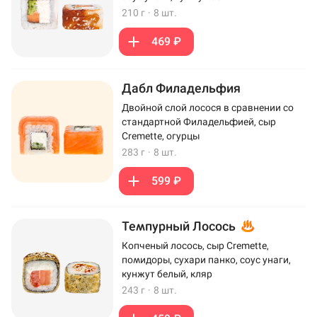
210 г
·
8 шт.
469 ₽
Дабл Филадельфия
Двойной слой лосося в сравнении со
стандартной Филадельфией, сыр
Cremette, огурцы
283 г
·
8 шт.
599 ₽
Темпурный Лосось
Копченый лосось, сыр Cremette,
помидоры, сухари панко, соус унаги,
кунжут белый, кляр
243 г
·
8 шт.