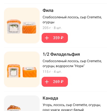
Фила
Слабосоленый лосось, сыр Cremette,
огурцы
205 г
·
8 шт.
359 ₽
1/2 Филадельфия
Слабосоленый лосось, сыр Cremette,
огурцы, водоросли "Нори"
115 г
·
4 шт.
269 ₽
Канада
Угорь, лосось, сыр Cremette, огурцы,
соус унаги, кунжут белый