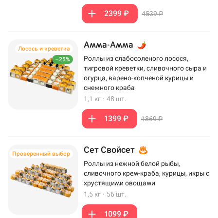
2399 ₽
4539 ₽
Амма-Амма
Лосось и креветка
Роллы из слабосоленого лосося,
–25%
тигровой креветки, сливочного сыра и
огурца, варено-копченой курицы и
снежного краба
1,1 кг
·
48 шт.
1399 ₽
1869 ₽
Сет Свойсет
Проверенный выбор
Роллы из нежной белой рыбы,
сливочного крем-краба, курицы, икры с
хрустящими овощами
1,5 кг
·
56 шт.
1099 ₽