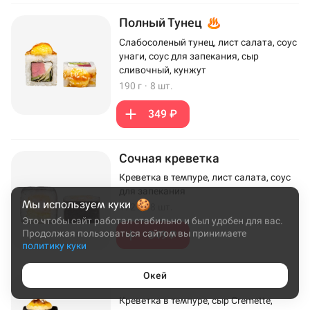
Полный Тунец
Слабосоленый тунец, лист салата, соус
унаги, соус для запекания, сыр
сливочный, кунжут
190 г
·
8 шт.
349 ₽
Сочная креветка
Креветка в темпуре, лист салата, соус
для запекания
Мы используем куки
172 г
·
8 шт.
Это чтобы сайт работал стабильно и был удобен для вас.
Продолжая пользоваться сайтом вы принимаете
349 ₽
политику куки
Окей
Эби Хот
Креветка в темпуре, сыр Cremette,