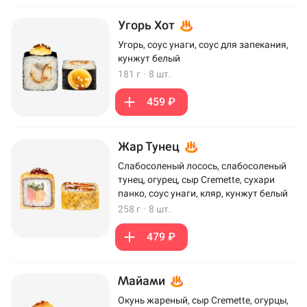
Угорь Хот
Угорь, соус унаги, соус для запекания,
кунжут белый
181 г
·
8 шт.
459 ₽
Жар Тунец
Слабосоленый лосось, слабосоленый
тунец, огурец, сыр Cremette, сухари
панко, соус унаги, кляр, кунжут белый
258 г
·
8 шт.
479 ₽
Майами
Окунь жареный, сыр Cremette, огурцы,