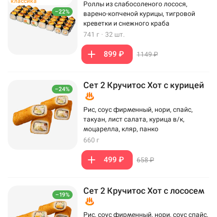
классика
Роллы из слабосоленого лосося,
–22%
варено-копченой курицы, тигровой
креветки и снежного краба
741 г
·
32 шт.
899 ₽
1149 ₽
Сет 2 Кручитос Хот с курицей
–24%
Рис, соус фирменный, нори, спайс,
такуан, лист салата, курица в/к,
моцарелла, кляр, панко
660 г
499 ₽
658 ₽
Сет 2 Кручитос Хот с лососем
–19%
Рис, соус фирменный, нори, соус спайс,