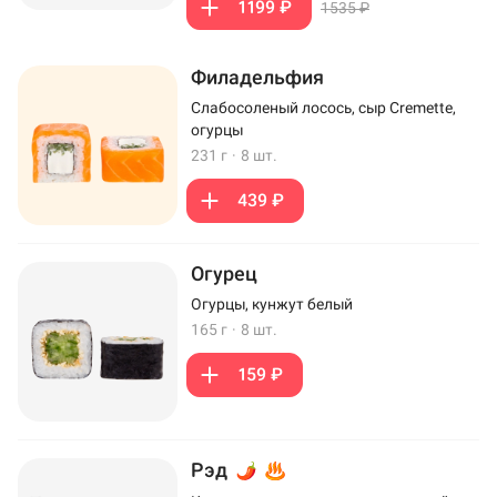
1199 ₽
1535 ₽
Филадельфия
Слабосоленый лосось, сыр Cremette,
огурцы
231 г
·
8 шт.
439 ₽
Огурец
Огурцы, кунжут белый
165 г
·
8 шт.
159 ₽
Рэд