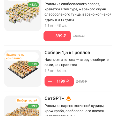
Роллы из слабосоленого лосося,
–53%
креветки в темпуре, жареного окуня ,
слабосоленого тунца, варено-копчёной
курицы и такуана
1,1 кг
·
48 шт.
899 ₽
1929 ₽
Собери 1,5 кг роллов
Идеально на
компанию
Часть сета готова — вторую соберите
–51%
сами, как нравится
1,5 кг
·
64 шт.
1199 ₽
2450 ₽
СетGPT+
Выбор гостей
Роллы из варено-копченой курицы,
–39%
крем-краба, слабосоленого лосося,