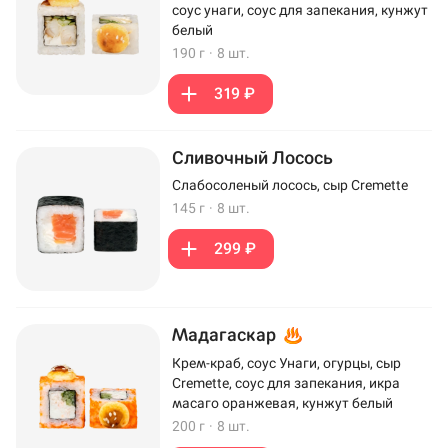
соус унаги, соус для запекания, кунжут
белый
190 г
·
8 шт.
319 ₽
Сливочный Лосось
Слабосоленый лосось, сыр Cremette
145 г
·
8 шт.
299 ₽
Мадагаскар
Крем-краб, соус Унаги, огурцы, сыр
Cremette, соус для запекания, икра
масаго оранжевая, кунжут белый
200 г
·
8 шт.