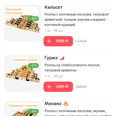
Килосет
Выгодный
килограмм
Роллы с копченым лососем, тигровой
–38%
креветкой, тунцом, окунем и варено-
копченой курицей.
1 кг
·
40 шт.
1099 ₽
1779 ₽
Гурмэ
Премиум выбор
Роллы из слабосоленого лосося,
–21%
тигровой креветки
1 кг
·
40 шт.
1499 ₽
1889 ₽
Монако
Премиум + горячее
Роллы с копченым лососем, окунем,
–34%