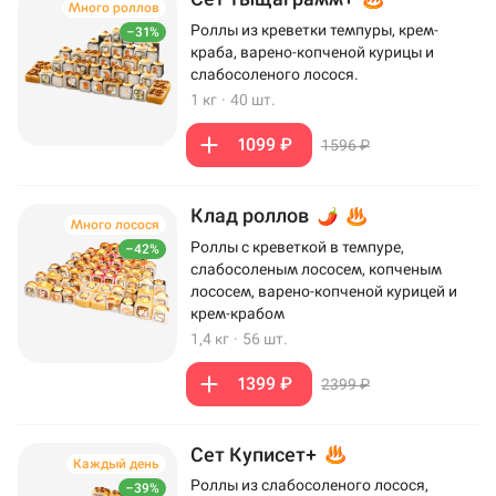
Много роллов
Роллы из креветки темпуры, крем-
–31%
краба, варено-копченой курицы и
слабосоленого лосося.
1 кг
·
40 шт.
1099 ₽
1596 ₽
Клад роллов
Много лосося
Роллы с креветкой в темпуре,
–42%
слабосоленым лососем, копченым
лососем, варено-копченой курицей и
крем-крабом
1,4 кг
·
56 шт.
1399 ₽
2399 ₽
Сет Куписет+
Каждый день
Роллы из слабосоленого лосося,
–39%