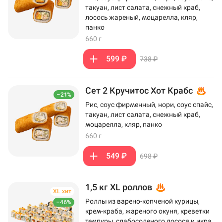
такуан, лист салата, снежный краб,
лосось жареный, моцарелла, кляр,
панко
660 г
599 ₽
738 ₽
Сет 2 Кручитос Хот Крабс
–21%
Рис, соус фирменный, нори, соус спайс,
такуан, лист салата, снежный краб,
моцарелла, кляр, панко
660 г
549 ₽
698 ₽
1,5 кг XL роллов
XL хит
Роллы из варено-копченой курицы,
–46%
крем-краба, жареного окуня, креветки
темпуры, слабосоленого лосося и икра