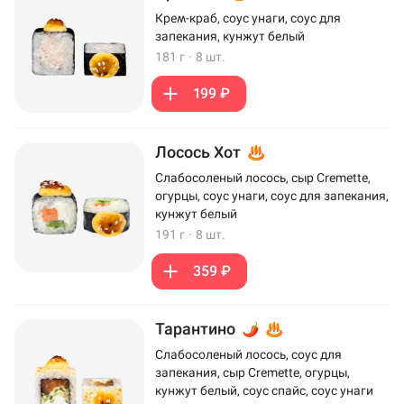
Крем-краб, соус унаги, соус для
запекания, кунжут белый
181 г
·
8 шт.
199 ₽
Лосось Хот
Слабосоленый лосось, сыр Cremette,
огурцы, соус унаги, соус для запекания,
кунжут белый
191 г
·
8 шт.
359 ₽
Тарантино
Слабосоленый лосось, соус для
запекания, сыр Cremette, огурцы,
кунжут белый, соус спайс, соус унаги