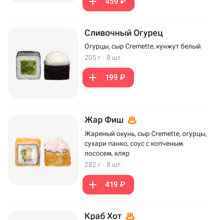
459 ₽
Сливочный Огурец
Огурцы, сыр Cremette, кунжут белый
205 г
·
8 шт.
199 ₽
Жар Фиш
Жареный окунь, сыр Cremette, огурцы,
сухари панко, соус с копченым
лососем, кляр
282 г
·
8 шт.
419 ₽
Краб Хот