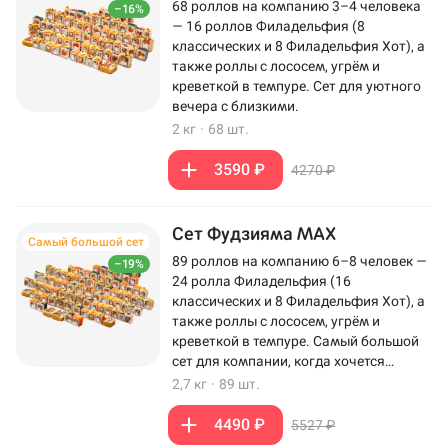
68 роллов на компанию 3–4 человека
–16%
— 16 роллов Филадельфия (8
классических и 8 Филадельфия Хот), а
также роллы с лососем, угрём и
креветкой в темпуре. Сет для уютного
вечера с близкими.
2 кг
·
68 шт.
3590 ₽
4270 ₽
Сет Фудзияма MAX
Самый большой сет
89 роллов на компанию 6–8 человек —
–19%
24 ролла Филадельфия (16
классических и 8 Филадельфия Хот), а
также роллы с лососем, угрём и
креветкой в темпуре. Самый большой
сет для компании, когда хочется
максимум роллов на столе.
2,7 кг
·
89 шт.
4490 ₽
5527 ₽