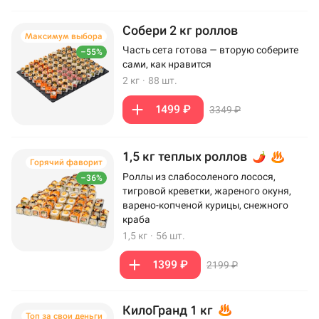
Собери 2 кг роллов
Максимум выбора
Часть сета готова — вторую соберите
–55%
сами, как нравится
2 кг
·
88 шт.
1499 ₽
3349 ₽
1,5 кг теплых роллов
Горячий фаворит
Роллы из слабосоленого лосося,
–36%
тигровой креветки, жареного окуня,
варено-копченой курицы, снежного
краба
1,5 кг
·
56 шт.
1399 ₽
2199 ₽
КилоГранд 1 кг
Топ за свои деньги