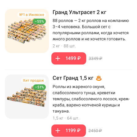
Гранд Ультрасет 2 кг
№1 в Ижевске
88 роллов — 2 кг роллов на компанию
–55%
3–4 человека. Большой сет с
популярными роллами, когда хочется
много роллов и не хочется готовить.
2 кг
·
88 шт.
1499 ₽
3349 ₽
Сет Гранд 1,5 кг
Хит продаж
Роллы из жареного окуня,
–51%
слабосоленого тунца, креветки
темпуры, слабосоленого лосося, крем-
краба, варено-копченой курицы и
такуана.
1,5 кг
·
64 шт.
1199 ₽
2450 ₽