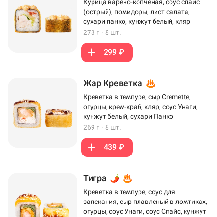
Курица варено-копченая, соус спайс
(острый), помидоры, лист салата,
сухари панко, кунжут белый, кляр
273 г
·
8 шт.
299 ₽
Жар Креветка
Креветка в темпуре, сыр Cremette,
огурцы, крем-краб, кляр, соус Унаги,
кунжут белый, сухари Панко
269 г
·
8 шт.
439 ₽
Тигра
Креветка в темпуре, соус для
запекания, сыр плавленый в ломтиках,
огурцы, соус Унаги, соус Спайс, кунжут