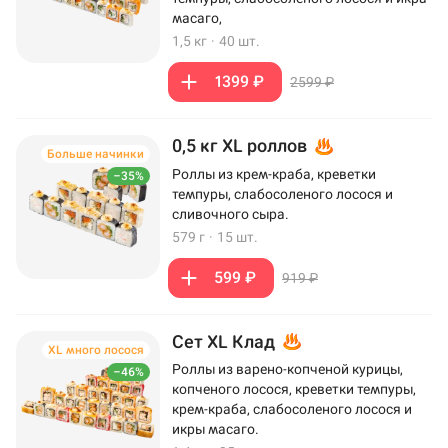
масаго,
1,5 кг
·
40 шт.
1399 ₽
2599 ₽
0,5 кг XL роллов
Больше начинки
Роллы из крем-краба, креветки
–35%
темпуры, слабосоленого лосося и
сливочного сыра.
579 г
·
15 шт.
599 ₽
919 ₽
Сет XL Клад
XL много лосося
Роллы из варено-копченой курицы,
–46%
копченого лосося, креветки темпуры,
крем-краба, слабосоленого лосося и
икры масаго.