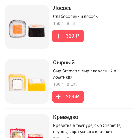
Лосось
Слабосоленый лосось
150 г
·
8 шт.
329 ₽
Сырный
Сыр Cremette, сыр плавленый в
ломтиках
186 г
·
8 шт.
259 ₽
Креведко
Креветка в темпуре, сыр Cremette,
огурцы, икра масаго красная