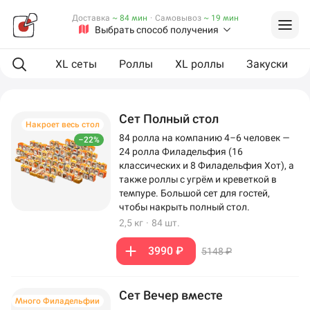
Доставка
~ 84 мин
·
Самовывоз
~ 19 мин
Выбрать способ получения
ая еда
XL сеты
Роллы
XL роллы
Закуски
Сет Полный стол
Накроет весь стол
84 ролла на компанию 4–6 человек —
–22%
24 ролла Филадельфия (16
классических и 8 Филадельфия Хот), а
также роллы с угрём и креветкой в
темпуре. Большой сет для гостей,
чтобы накрыть полный стол.
2,5 кг
·
84 шт.
3990 ₽
5148 ₽
Сет Вечер вместе
Много Филадельфии