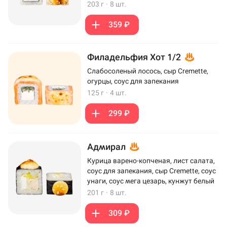
203 г
·
8 шт.
359 ₽
Филадельфия Хот 1/2
Слабосоленый лосось, сыр Cremette,
огурцы, соус для запекания
125 г
·
4 шт.
299 ₽
Адмирал
Курица варено-копченая, лист салата,
соус для запекания, сыр Cremette, соус
унаги, соус мега цезарь, кунжут белый
201 г
·
8 шт.
309 ₽