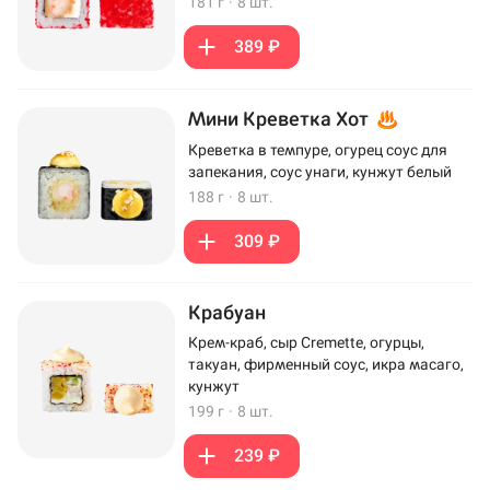
181 г
·
8 шт.
389 ₽
Мини Креветка Хот
Креветка в темпуре, огурец соус для
запекания, соус унаги, кунжут белый
188 г
·
8 шт.
309 ₽
Крабуан
Крем-краб, сыр Cremette, огурцы,
такуан, фирменный соус, икра масаго,
кунжут
199 г
·
8 шт.
239 ₽