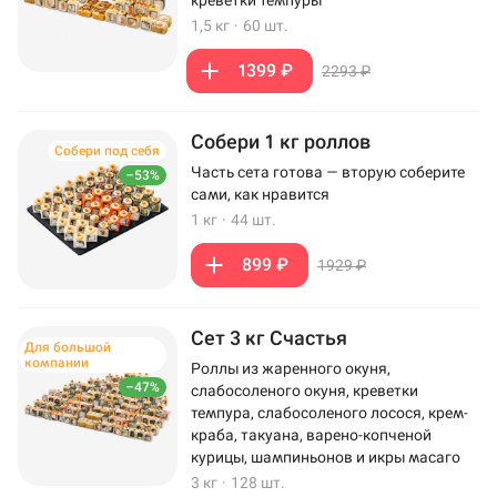
креветки темпуры
1,5 кг
·
60 шт.
1399 ₽
2293 ₽
Собери 1 кг роллов
Собери под себя
Часть сета готова — вторую соберите
–53%
сами, как нравится
1 кг
·
44 шт.
899 ₽
1929 ₽
Сет 3 кг Счастья
Для большой
компании
Роллы из жаренного окуня,
–47%
слабосоленого окуня, креветки
темпура, слабосоленого лосося, крем-
краба, такуана, варено-копченой
курицы, шампиньонов и икры масаго
3 кг
·
128 шт.