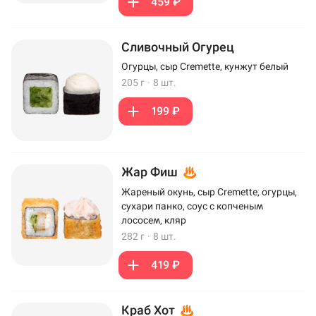
459 ₽
Сливочный Огурец
Огурцы, сыр Cremette, кунжут белый
205 г
·
8 шт.
199 ₽
Жар Фиш
Жареный окунь, сыр Cremette, огурцы,
сухари панко, соус с копченым
лососем, кляр
282 г
·
8 шт.
419 ₽
Краб Хот