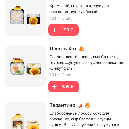
Крем-краб, соус унаги, соус для
запекания, кунжут белый
181 г
·
8 шт.
199 ₽
Лосось Хот
Слабосоленый лосось, сыр Cremette,
огурцы, соус унаги, соус для запекания,
кунжут белый
191 г
·
8 шт.
359 ₽
Тарантино
Слабосоленый лосось, соус для
запекания, сыр Cremette, огурцы,
кунжут белый, соус спайс, соус унаги