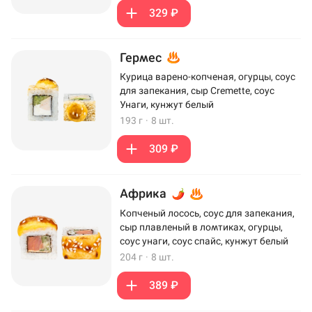
329 ₽
Гермес
Курица варено-копченая, огурцы, соус
для запекания, сыр Cremette, соус
Унаги, кунжут белый
193 г
·
8 шт.
309 ₽
Африка
Копченый лосось, соус для запекания,
сыр плавленый в ломтиках, огурцы,
соус унаги, соус спайс, кунжут белый
204 г
·
8 шт.
389 ₽