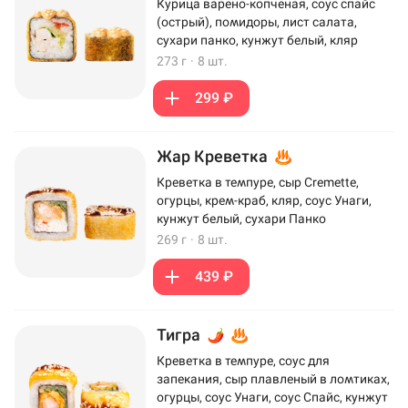
Курица варено-копченая, соус спайс
(острый), помидоры, лист салата,
сухари панко, кунжут белый, кляр
273 г
·
8 шт.
299 ₽
Жар Креветка
Креветка в темпуре, сыр Cremette,
огурцы, крем-краб, кляр, соус Унаги,
кунжут белый, сухари Панко
269 г
·
8 шт.
439 ₽
Тигра
Креветка в темпуре, соус для
запекания, сыр плавленый в ломтиках,
огурцы, соус Унаги, соус Спайс, кунжут