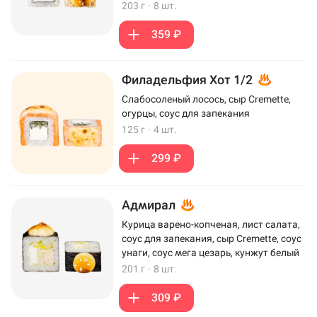
203 г
·
8 шт.
359 ₽
Филадельфия Хот 1/2
Слабосоленый лосось, сыр Cremette,
огурцы, соус для запекания
125 г
·
4 шт.
299 ₽
Адмирал
Курица варено-копченая, лист салата,
соус для запекания, сыр Cremette, соус
унаги, соус мега цезарь, кунжут белый
201 г
·
8 шт.
309 ₽