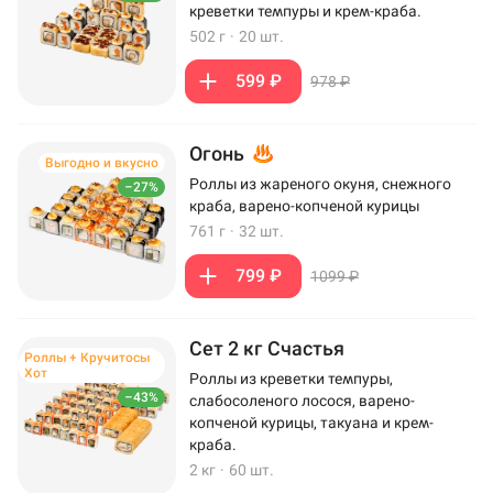
креветки темпуры и крем-краба.
502 г
·
20 шт.
599 ₽
978 ₽
Огонь
Выгодно и вкусно
Роллы из жареного окуня, снежного
–27%
краба, варено-копченой курицы
761 г
·
32 шт.
799 ₽
1099 ₽
Сет 2 кг Счастья
Роллы + Кручитосы
Хот
Роллы из креветки темпуры,
–43%
слабосоленого лосося, варено-
копченой курицы, такуана и крем-
краба.
2 кг
·
60 шт.