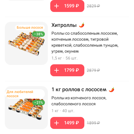
1599 ₽
2829 ₽
Хитроллы
Больше лосося
Роллы со слабосоленым лососем,
–38%
копченым лососем, тигровой
креветкой, слабосоленым тунцом,
угрем, окунем
1,5 кг
·
56 шт.
1799 ₽
2879 ₽
1 кг роллов с лососем
Для любителей
лосося
Роллы из копченого лосося,
–21%
слабосоленого лосося
1 кг
·
40 шт.
1499 ₽
1899 ₽