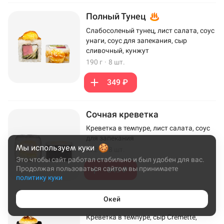
Полный Тунец
Слабосоленый тунец, лист салата, соус
унаги, соус для запекания, сыр
сливочный, кунжут
190 г
·
8 шт.
349 ₽
Сочная креветка
Креветка в темпуре, лист салата, соус
для запекания
Мы используем куки
172 г
·
8 шт.
Это чтобы сайт работал стабильно и был удобен для вас.
Продолжая пользоваться сайтом вы принимаете
349 ₽
политику куки
Окей
Эби Хот
Креветка в темпуре, сыр Cremette,