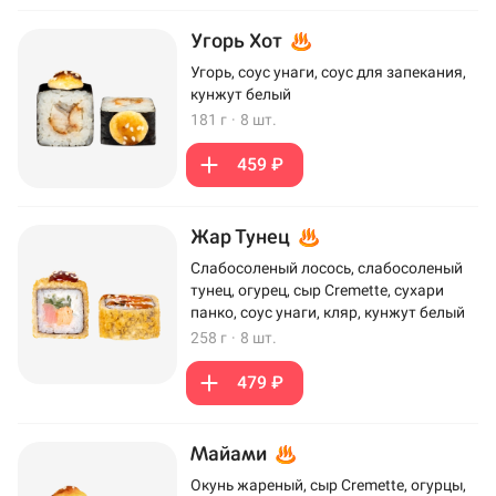
Угорь Хот
Угорь, соус унаги, соус для запекания,
кунжут белый
181 г
·
8 шт.
459 ₽
Жар Тунец
Слабосоленый лосось, слабосоленый
тунец, огурец, сыр Cremette, сухари
панко, соус унаги, кляр, кунжут белый
258 г
·
8 шт.
479 ₽
Майами
Окунь жареный, сыр Cremette, огурцы,