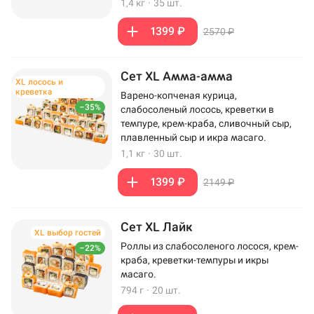
1,4 кг
·
35 шт.
1399 ₽
2570 ₽
Сет XL Амма-амма
XL лосось и
креветка
Варено-копченая курица,
–35%
слабосоленый лосось, креветки в
темпуре, крем-краба, сливочный сыр,
плавленный сыр и икра масаго.
1,1 кг
·
30 шт.
1399 ₽
2149 ₽
Сет XL Лайк
XL выбор гостей
Роллы из слабосоленого лосося, крем-
–22%
краба, креветки-темпуры и икры
масаго.
794 г
·
20 шт.