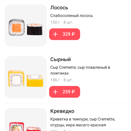
Лосось
Слабосоленый лосось
150 г
·
8 шт.
329 ₽
Сырный
Сыр Cremette, сыр плавленый в
ломтиках
186 г
·
8 шт.
259 ₽
Креведко
Креветка в темпуре, сыр Cremette,
огурцы, икра масаго красная