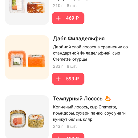
210 г
·
8 шт.
469 ₽
Дабл Филадельфия
Двойной слой лосося в сравнении со
стандартной Филадельфией, сыр
Cremette, огурцы
283 г
·
8 шт.
599 ₽
Темпурный Лосось
Копченый лосось, сыр Cremette,
помидоры, сухари панко, соус унаги,
кунжут белый, кляр
243 г
·
8 шт.