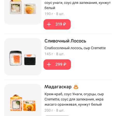
соус унаги, соус для запекания, кунжут
белый
190 г
·
8 шт.
319 ₽
Сливочный Лосось
Слабосоленый лосось, сыр Cremette
145 г
·
8 шт.
299 ₽
Мадагаскар
Крем-краб, соус Унаги, огурцы, сыр
Cremette, соус для запекания, икра
масаго оранжевая, кунжут белый
200 г
·
8 шт.