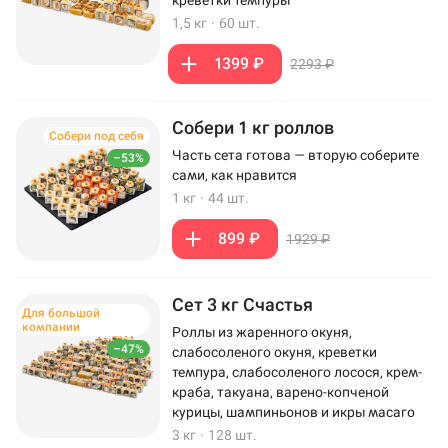
креветки темпуры
1,5 кг
·
60 шт.
1399 ₽
2293 ₽
Собери 1 кг роллов
Собери под себя
Часть сета готова — вторую соберите
–53%
сами, как нравится
1 кг
·
44 шт.
899 ₽
1929 ₽
Сет 3 кг Счастья
Для большой
компании
Роллы из жаренного окуня,
–47%
слабосоленого окуня, креветки
темпура, слабосоленого лосося, крем-
краба, такуана, варено-копченой
курицы, шампиньонов и икры масаго
3 кг
·
128 шт.