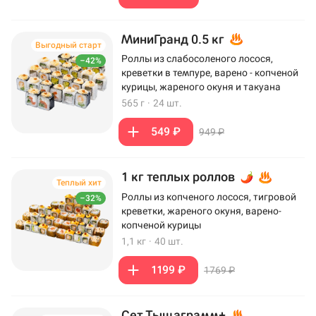
МиниГранд 0.5 кг
Выгодный старт
Роллы из слабосоленого лосося,
–42%
креветки в темпуре, варено - копченой
курицы, жареного окуня и такуана
565 г
·
24 шт.
549 ₽
949 ₽
1 кг теплых роллов
Теплый хит
Роллы из копченого лосося, тигровой
–32%
креветки, жареного окуня, варено-
копченой курицы
1,1 кг
·
40 шт.
1199 ₽
1769 ₽
Сет Тыщаграмм+