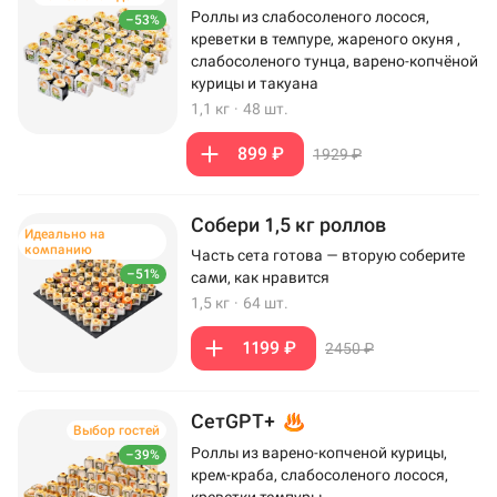
Роллы из слабосоленого лосося,
–53%
креветки в темпуре, жареного окуня ,
слабосоленого тунца, варено-копчёной
курицы и такуана
1,1 кг
·
48 шт.
899 ₽
1929 ₽
Собери 1,5 кг роллов
Идеально на
компанию
Часть сета готова — вторую соберите
–51%
сами, как нравится
1,5 кг
·
64 шт.
1199 ₽
2450 ₽
СетGPT+
Выбор гостей
Роллы из варено-копченой курицы,
–39%
крем-краба, слабосоленого лосося,