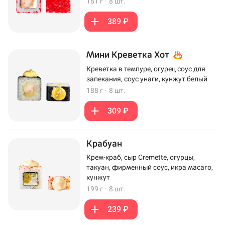
181 г
·
8 шт.
389 ₽
Мини Креветка Хот
Креветка в темпуре, огурец соус для
запекания, соус унаги, кунжут белый
188 г
·
8 шт.
309 ₽
Крабуан
Крем-краб, сыр Cremette, огурцы,
такуан, фирменный соус, икра масаго,
кунжут
199 г
·
8 шт.
239 ₽