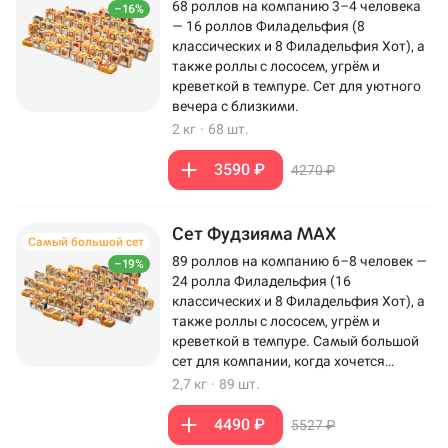
68 роллов на компанию 3–4 человека
–16%
— 16 роллов Филадельфия (8
классических и 8 Филадельфия Хот), а
также роллы с лососем, угрём и
креветкой в темпуре. Сет для уютного
вечера с близкими.
2 кг
·
68 шт.
3590 ₽
4270 ₽
Сет Фудзияма MAX
Самый большой сет
89 роллов на компанию 6–8 человек —
–19%
24 ролла Филадельфия (16
классических и 8 Филадельфия Хот), а
также роллы с лососем, угрём и
креветкой в темпуре. Самый большой
сет для компании, когда хочется
максимум роллов на столе.
2,7 кг
·
89 шт.
4490 ₽
5527 ₽