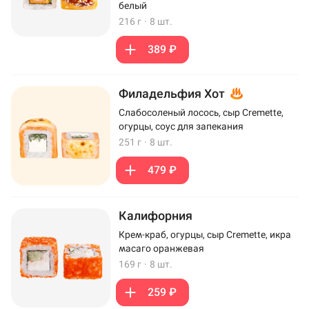
белый
216 г
·
8 шт.
389 ₽
Филадельфия Хот
Слабосоленый лосось, сыр Cremette,
огурцы, соус для запекания
251 г
·
8 шт.
479 ₽
Калифорния
Крем-краб, огурцы, сыр Cremette, икра
масаго оранжевая
169 г
·
8 шт.
259 ₽