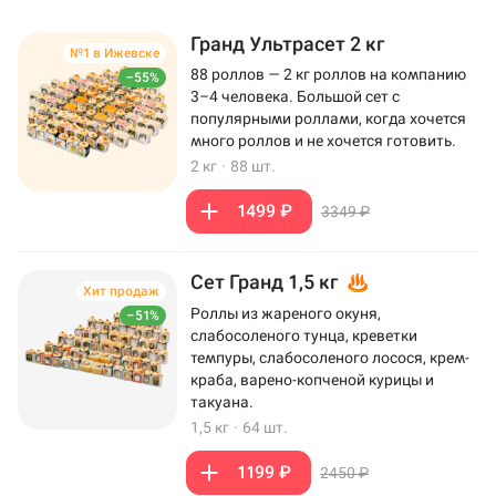
Гранд Ультрасет 2 кг
№1 в Ижевске
88 роллов — 2 кг роллов на компанию
–55%
3–4 человека. Большой сет с
популярными роллами, когда хочется
много роллов и не хочется готовить.
2 кг
·
88 шт.
1499 ₽
3349 ₽
Сет Гранд 1,5 кг
Хит продаж
Роллы из жареного окуня,
–51%
слабосоленого тунца, креветки
темпуры, слабосоленого лосося, крем-
краба, варено-копченой курицы и
такуана.
1,5 кг
·
64 шт.
1199 ₽
2450 ₽