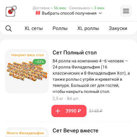
Доставка
~ 56 мин
·
Самовывоз
~ 3 мин
Выбрать способ получения
ая еда
XL сеты
Роллы
XL роллы
Закуски
Сет Полный стол
Накроет весь стол
84 ролла на компанию 4–6 человек —
–22%
24 ролла Филадельфия (16
классических и 8 Филадельфия Хот), а
также роллы с угрём и креветкой в
темпуре. Большой сет для гостей,
чтобы накрыть полный стол.
2,5 кг
·
84 шт.
3990 ₽
5148 ₽
Сет Вечер вместе
Много Филадельфии