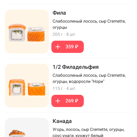
Фила
Слабосоленый лосось, сыр Cremette,
огурцы
205 г
·
8 шт.
359 ₽
1/2 Филадельфия
Слабосоленый лосось, сыр Cremette,
огурцы, водоросли "Нори"
115 г
·
4 шт.
269 ₽
Канада
Угорь, лосось, сыр Cremette, огурцы,
соус унаги, кунжут белый