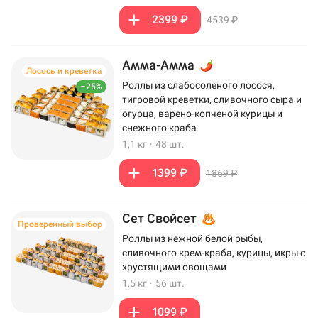
2399 ₽
4539 ₽
Амма-Амма
Лосось и креветка
Роллы из слабосоленого лосося,
–25%
тигровой креветки, сливочного сыра и
огурца, варено-копченой курицы и
снежного краба
1,1 кг
·
48 шт.
1399 ₽
1869 ₽
Сет Свойсет
Проверенный выбор
Роллы из нежной белой рыбы,
сливочного крем-краба, курицы, икры с
хрустящими овощами
1,5 кг
·
56 шт.
1099 ₽