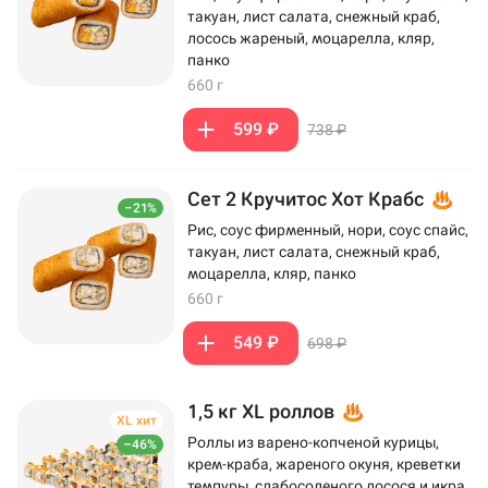
такуан, лист салата, снежный краб,
лосось жареный, моцарелла, кляр,
панко
660 г
599 ₽
738 ₽
Сет 2 Кручитос Хот Крабс
–21%
Рис, соус фирменный, нори, соус спайс,
такуан, лист салата, снежный краб,
моцарелла, кляр, панко
660 г
549 ₽
698 ₽
1,5 кг XL роллов
XL хит
Роллы из варено-копченой курицы,
–46%
крем-краба, жареного окуня, креветки
темпуры, слабосоленого лосося и икра