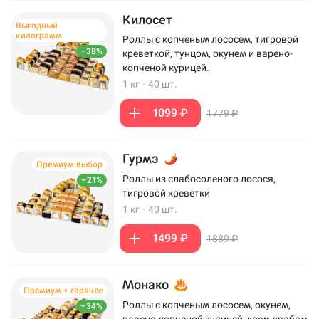
Килосет
Выгодный
килограмм
Роллы с копченым лососем, тигровой
–38%
креветкой, тунцом, окунем и варено-
копченой курицей.
1 кг
·
40 шт.
1099 ₽
1779 ₽
Гурмэ
Премиум выбор
Роллы из слабосоленого лосося,
–21%
тигровой креветки
1 кг
·
40 шт.
1499 ₽
1889 ₽
Монако
Премиум + горячее
Роллы с копченым лососем, окунем,
–34%