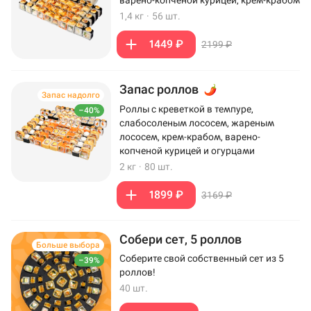
варено-копченой курицей, крем-крабом
1,4 кг
·
56 шт.
1449 ₽
2199 ₽
Запас роллов
Запас надолго
Роллы с креветкой в темпуре,
–40%
слабосоленым лососем, жареным
лососем, крем-крабом, варено-
копченой курицей и огурцами
2 кг
·
80 шт.
1899 ₽
3169 ₽
Собери сет, 5 роллов
Больше выбора
Соберите свой собственный сет из 5
–39%
роллов!
40 шт.