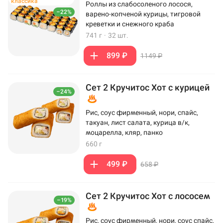
классика
Роллы из слабосоленого лосося,
–22%
варено-копченой курицы, тигровой
креветки и снежного краба
741 г
·
32 шт.
899 ₽
1149 ₽
Сет 2 Кручитос Хот с курицей
–24%
Рис, соус фирменный, нори, спайс,
такуан, лист салата, курица в/к,
моцарелла, кляр, панко
660 г
499 ₽
658 ₽
Сет 2 Кручитос Хот с лососем
–19%
Рис, соус фирменный, нори, соус спайс,