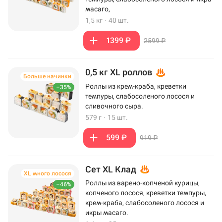
масаго,
1,5 кг
·
40 шт.
1399 ₽
2599 ₽
0,5 кг XL роллов
Больше начинки
Роллы из крем-краба, креветки
–35%
темпуры, слабосоленого лосося и
сливочного сыра.
579 г
·
15 шт.
599 ₽
919 ₽
Сет XL Клад
XL много лосося
Роллы из варено-копченой курицы,
–46%
копченого лосося, креветки темпуры,
крем-краба, слабосоленого лосося и
икры масаго.