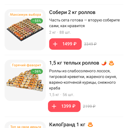
Собери 2 кг роллов
Максимум выбора
Часть сета готова — вторую соберите
–55%
сами, как нравится
2 кг
·
88 шт.
1499 ₽
3349 ₽
1,5 кг теплых роллов
Горячий фаворит
Роллы из слабосоленого лосося,
–36%
тигровой креветки, жареного окуня,
варено-копченой курицы, снежного
краба
1,5 кг
·
56 шт.
1399 ₽
2199 ₽
КилоГранд 1 кг
Топ за свои деньги