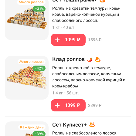
Много роллов
Роллы из креветки темпуры, крем-
–31%
краба, варено-копченой курицы и
слабосоленого лосося.
1 кг
·
40 шт.
1099 ₽
1596 ₽
Клад роллов
Много лосося
Роллы с креветкой в темпуре,
–42%
слабосоленым лососем, копченым
лососем, варено-копченой курицей и
крем-крабом
1,4 кг
·
56 шт.
1399 ₽
2399 ₽
Сет Куписет+
Каждый день
Роллы из слабосоленого лосося,
–39%