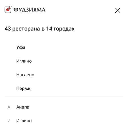
Мы закрыты на ночь, но можно заказать еду ко
времени...
Время работы
43 ресторана в 14 городах
Доставка
~ 51 мин
·
Самовывоз
~ 24 мин
Выбрать способ получения
Уфа
Акции
На компанию
Сеты
Готовая еда
Иглино
Нагаево
Пермь
А
Анапа
И
Иглино