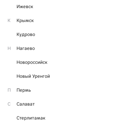
Ижевск
К
Крымск
Кудрово
4
4
Н
Нагаево
Новороссийск
Возможно Вы ошиблись адресом или перешли по
Новый Уренгой
устаревшей ссылке
П
Пермь
С
Салават
Стерлитамак