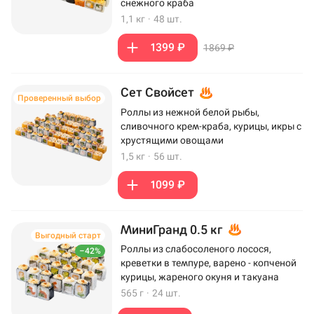
снежного краба
1,1 кг
·
48 шт.
1399 ₽
1869 ₽
Сет Свойсет
Проверенный выбор
Роллы из нежной белой рыбы,
сливочного крем-краба, курицы, икры с
хрустящими овощами
1,5 кг
·
56 шт.
1099 ₽
МиниГранд 0.5 кг
Выгодный старт
Роллы из слабосоленого лосося,
–42%
креветки в темпуре, варено - копченой
курицы, жареного окуня и такуана
565 г
·
24 шт.