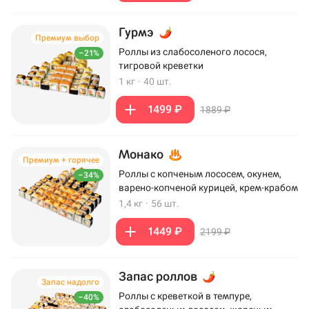
Гурмэ
Премиум выбор
Роллы из слабосоленого лосося,
–21%
тигровой креветки
1 кг
·
40 шт.
1499 ₽
1889 ₽
Монако
Премиум + горячее
Роллы с копченым лососем, окунем,
–34%
варено-копченой курицей, крем-крабом
1,4 кг
·
56 шт.
1449 ₽
2199 ₽
Запас роллов
Запас надолго
Роллы с креветкой в темпуре,
–40%