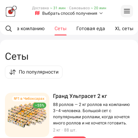
Доставка
~ 31 мин
·
Самовывоз
~ 20 мин
Выбрать способ получения
ии
На компанию
Сеты
Готовая еда
XL сеты
Сеты
По популярности
Гранд Ультрасет 2 кг
№1 в Чебоксарах
88 роллов — 2 кг роллов на компанию
–55%
3–4 человека. Большой сет с
популярными роллами, когда хочется
много роллов и не хочется готовить.
2 кг
·
88 шт.