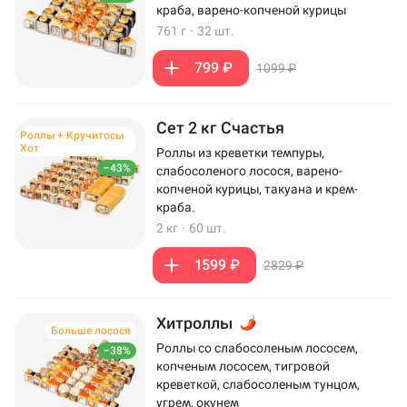
краба, варено-копченой курицы
761 г
·
32 шт.
799 ₽
1099 ₽
Сет 2 кг Счастья
Роллы + Кручитосы
Хот
Роллы из креветки темпуры,
–43%
слабосоленого лосося, варено-
копченой курицы, такуана и крем-
краба.
2 кг
·
60 шт.
1599 ₽
2829 ₽
Хитроллы
Больше лосося
Роллы со слабосоленым лососем,
–38%
копченым лососем, тигровой
креветкой, слабосоленым тунцом,
угрем, окунем