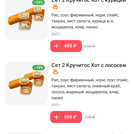
–24%
Рис, соус фирменный, нори, спайс,
такуан, лист салата, курица в/к,
моцарелла, кляр, панко
660 г
499 ₽
658 ₽
Сет 2 Кручитос Хот с лососем
–19%
Рис, соус фирменный, нори, соус спайс,
такуан, лист салата, снежный краб,
лосось жареный, моцарелла, кляр,
панко
660 г
599 ₽
738 ₽