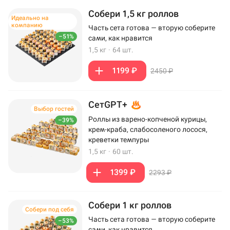
Собери 1,5 кг роллов
Идеально на
компанию
Часть сета готова — вторую соберите
–51%
сами, как нравится
1,5 кг
·
64 шт.
1199 ₽
2450 ₽
СетGPT+
Выбор гостей
Роллы из варено-копченой курицы,
–39%
крем-краба, слабосоленого лосося,
креветки темпуры
1,5 кг
·
60 шт.
1399 ₽
2293 ₽
Собери 1 кг роллов
Собери под себя
Часть сета готова — вторую соберите
–53%
сами, как нравится