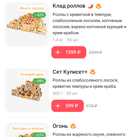
Клад роллов
Много лосося
Роллы с креветкой в темпуре,
–42%
слабосоленым лососем, копченым
лососем, варено-копченой курицей и
крем-крабом
1,4 кг
·
56 шт.
1399 ₽
2399 ₽
Сет Куписет+
Каждый день
Роллы из слабосоленого лосося,
–39%
креветки темпуры и крем-краба.
502 г
·
20 шт.
599 ₽
978 ₽
Огонь
Выгодно и вкусно
Роллы из жареного окуня, снежного
–27%