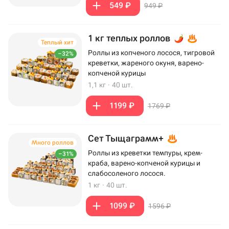
549 ₽
949 ₽
1 кг теплых роллов
Теплый хит
Роллы из копченого лосося, тигровой
–32%
креветки, жареного окуня, варено-
копченой курицы
1,1 кг
·
40 шт.
1199 ₽
1769 ₽
Сет Тыщаграмм+
Много роллов
Роллы из креветки темпуры, крем-
–31%
краба, варено-копченой курицы и
слабосоленого лосося.
1 кг
·
40 шт.
1099 ₽
1596 ₽