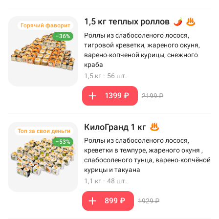
1,5 кг теплых роллов
Горячий фаворит
Роллы из слабосоленого лосося,
–36%
тигровой креветки, жареного окуня,
варено-копченой курицы, снежного
краба
1,5 кг
·
56 шт.
1399 ₽
2199 ₽
КилоГранд 1 кг
Топ за свои деньги
Роллы из слабосоленого лосося,
–53%
креветки в темпуре, жареного окуня ,
слабосоленого тунца, варено-копчёной
курицы и такуана
1,1 кг
·
48 шт.
899 ₽
1929 ₽