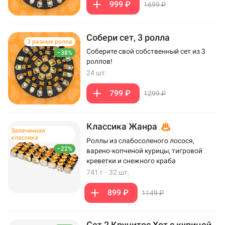
999 ₽
1699 ₽
Собери сет, 3 ролла
3 разных ролла
Соберите свой собственный сет из 3
–38%
роллов!
24 шт.
799 ₽
1299 ₽
Классика Жанра
Запеченная
классика
Роллы из слабосоленого лосося,
–22%
варено-копченой курицы, тигровой
креветки и снежного краба
741 г
·
32 шт.
899 ₽
1149 ₽
Сет 2 Кручитос Хот с курицей