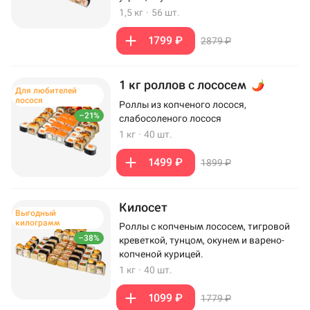
1,5 кг
·
56 шт.
1799 ₽
2879 ₽
1 кг роллов с лососем
Для любителей
лосося
Роллы из копченого лосося,
–21%
слабосоленого лосося
1 кг
·
40 шт.
1499 ₽
1899 ₽
Килосет
Выгодный
килограмм
Роллы с копченым лососем, тигровой
–38%
креветкой, тунцом, окунем и варено-
копченой курицей.
1 кг
·
40 шт.
1099 ₽
1779 ₽