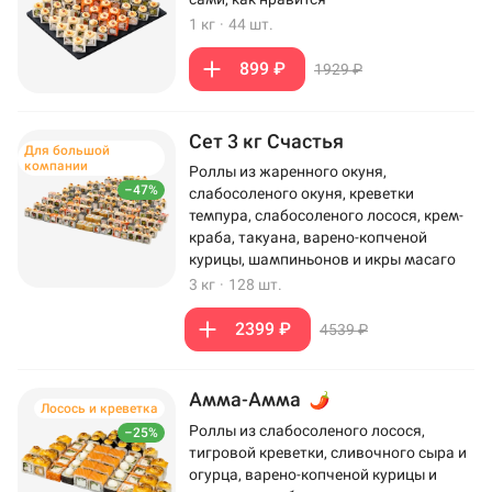
1 кг
·
44 шт.
899 ₽
1929 ₽
Сет 3 кг Счастья
Для большой
компании
Роллы из жаренного окуня,
–47%
слабосоленого окуня, креветки
темпура, слабосоленого лосося, крем-
краба, такуана, варено-копченой
курицы, шампиньонов и икры масаго
3 кг
·
128 шт.
2399 ₽
4539 ₽
Амма-Амма
Лосось и креветка
Роллы из слабосоленого лосося,
–25%
тигровой креветки, сливочного сыра и
огурца, варено-копченой курицы и