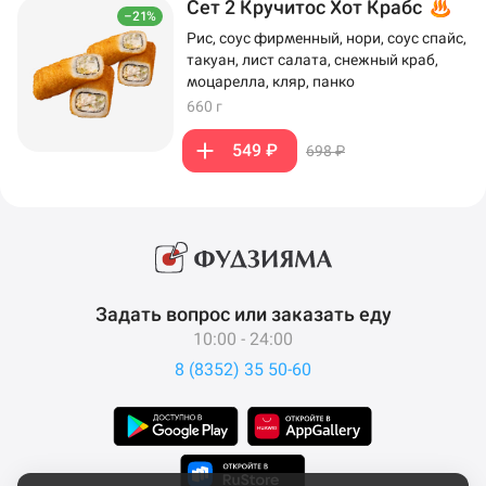
Сет 2 Кручитос Хот Крабс
–21%
Рис, соус фирменный, нори, соус спайс,
такуан, лист салата, снежный краб,
моцарелла, кляр, панко
660 г
549 ₽
698 ₽
Задать вопрос или заказать еду
10:00 - 24:00
8 (8352) 35 50-60