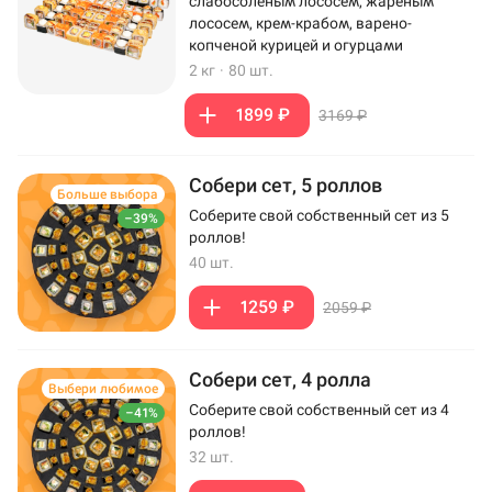
слабосоленым лососем, жареным
лососем, крем-крабом, варено-
копченой курицей и огурцами
2 кг
·
80 шт.
1899 ₽
3169 ₽
Собери сет, 5 роллов
Больше выбора
Соберите свой собственный сет из 5
–39%
роллов!
40 шт.
1259 ₽
2059 ₽
Собери сет, 4 ролла
Выбери любимое
Соберите свой собственный сет из 4
–41%
роллов!
32 шт.