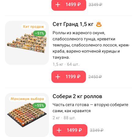
1499 ₽
3349 ₽
Сет Гранд 1,5 кг
Хит продаж
Роллы из жареного окуня,
–51%
слабосоленого тунца, креветки
темпуры, слабосоленого лосося, крем-
краба, варено-копченой курицы и
такуана.
1,5 кг
·
64 шт.
1199 ₽
2450 ₽
Собери 2 кг роллов
Максимум выбора
Часть сета готова — вторую соберите
–55%
сами, как нравится
2 кг
·
88 шт.
1499 ₽
3349 ₽