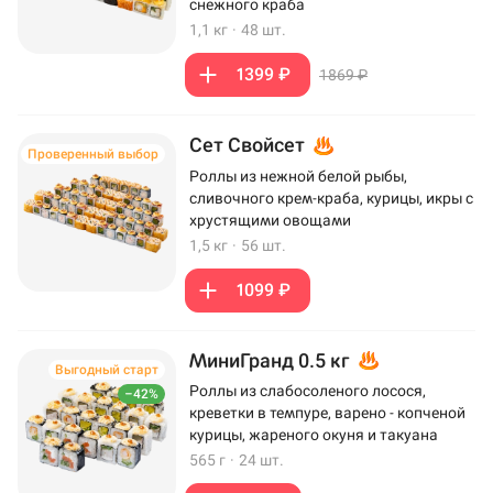
снежного краба
1,1 кг
·
48 шт.
1399 ₽
1869 ₽
Сет Свойсет
Проверенный выбор
Роллы из нежной белой рыбы,
сливочного крем-краба, курицы, икры с
хрустящими овощами
1,5 кг
·
56 шт.
1099 ₽
МиниГранд 0.5 кг
Выгодный старт
Роллы из слабосоленого лосося,
–42%
креветки в темпуре, варено - копченой
курицы, жареного окуня и такуана
565 г
·
24 шт.