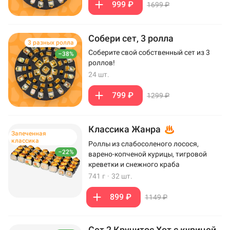
999 ₽
1699 ₽
Собери сет, 3 ролла
3 разных ролла
Соберите свой собственный сет из 3
–38%
роллов!
24 шт.
799 ₽
1299 ₽
Классика Жанра
Запеченная
классика
Роллы из слабосоленого лосося,
–22%
варено-копченой курицы, тигровой
креветки и снежного краба
741 г
·
32 шт.
899 ₽
1149 ₽
Сет 2 Кручитос Хот с курицей