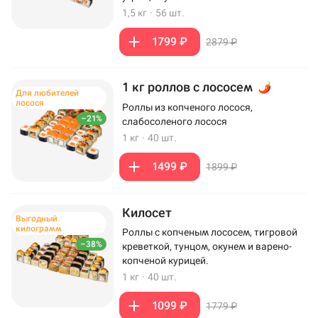
1,5 кг
·
56 шт.
1799 ₽
2879 ₽
1 кг роллов с лососем
Для любителей
лосося
Роллы из копченого лосося,
–21%
слабосоленого лосося
1 кг
·
40 шт.
1499 ₽
1899 ₽
Килосет
Выгодный
килограмм
Роллы с копченым лососем, тигровой
–38%
креветкой, тунцом, окунем и варено-
копченой курицей.
1 кг
·
40 шт.
1099 ₽
1779 ₽