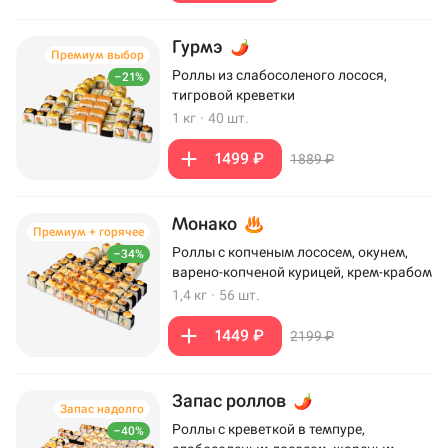
Гурмэ
Премиум выбор
Роллы из слабосоленого лосося,
–21%
тигровой креветки
1 кг
·
40 шт.
1499 ₽
1889 ₽
Монако
Премиум + горячее
Роллы с копченым лососем, окунем,
–34%
варено-копченой курицей, крем-крабом
1,4 кг
·
56 шт.
1449 ₽
2199 ₽
Запас роллов
Запас надолго
Роллы с креветкой в темпуре,
–40%