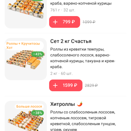
краба, варено-копченой курицы
761 г
·
32 шт.
799 ₽
1099 ₽
Сет 2 кг Счастья
Роллы + Кручитосы
Хот
Роллы из креветки темпуры,
–43%
слабосоленого лосося, варено-
копченой курицы, такуана и крем-
краба.
2 кг
·
60 шт.
1599 ₽
2829 ₽
Хитроллы
Больше лосося
Роллы со слабосоленым лососем,
–38%
копченым лососем, тигровой
креветкой, слабосоленым тунцом,
угрем, окунем