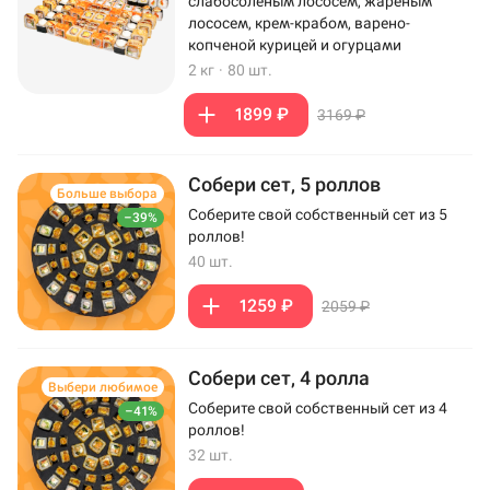
слабосоленым лососем, жареным
лососем, крем-крабом, варено-
копченой курицей и огурцами
2 кг
·
80 шт.
1899 ₽
3169 ₽
Собери сет, 5 роллов
Больше выбора
Соберите свой собственный сет из 5
–39%
роллов!
40 шт.
1259 ₽
2059 ₽
Собери сет, 4 ролла
Выбери любимое
Соберите свой собственный сет из 4
–41%
роллов!
32 шт.