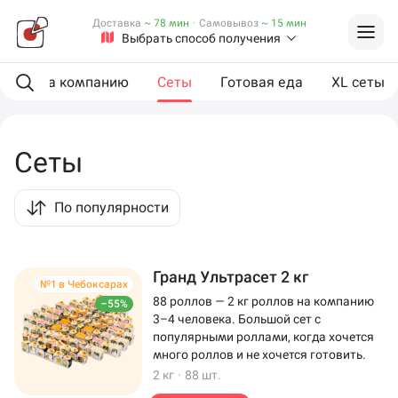
Доставка
~ 78 мин
·
Самовывоз
~ 15 мин
Выбрать способ получения
ии
На компанию
Сеты
Готовая еда
XL сеты
Сеты
По популярности
Гранд Ультрасет 2 кг
№1 в Чебоксарах
88 роллов — 2 кг роллов на компанию
–55%
3–4 человека. Большой сет с
популярными роллами, когда хочется
много роллов и не хочется готовить.
2 кг
·
88 шт.