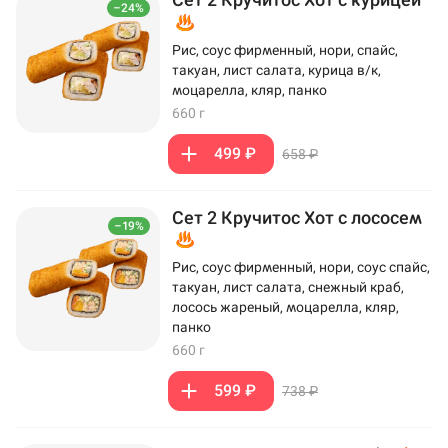
–24%
Рис, соус фирменный, нори, спайс,
такуан, лист салата, курица в/к,
моцарелла, кляр, панко
660 г
499 ₽
658 ₽
Сет 2 Кручитос Хот с лососем
–19%
Рис, соус фирменный, нори, соус спайс,
такуан, лист салата, снежный краб,
лосось жареный, моцарелла, кляр,
панко
660 г
599 ₽
738 ₽