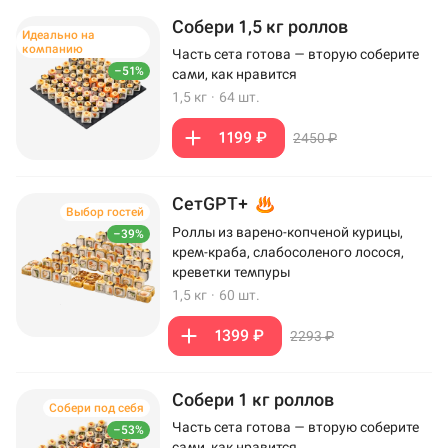
Собери 1,5 кг роллов
Идеально на
компанию
Часть сета готова — вторую соберите
–51%
сами, как нравится
1,5 кг
·
64 шт.
1199 ₽
2450 ₽
СетGPT+
Выбор гостей
Роллы из варено-копченой курицы,
–39%
крем-краба, слабосоленого лосося,
креветки темпуры
1,5 кг
·
60 шт.
1399 ₽
2293 ₽
Собери 1 кг роллов
Собери под себя
Часть сета готова — вторую соберите
–53%
сами, как нравится