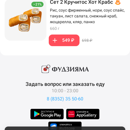
Сет 2 Кручитос Хот Крабс
–21%
Рис, соус фирменный, нори, соус спайс,
такуан, лист салата, снежный краб,
моцарелла, кляр, панко
660 г
549 ₽
698 ₽
Задать вопрос или заказать еду
10:00 - 23:00
8 (8352) 35 50-60