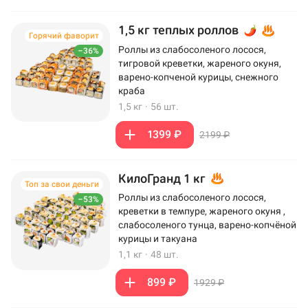
1,5 кг теплых роллов
Горячий фаворит
Роллы из слабосоленого лосося,
–36%
тигровой креветки, жареного окуня,
варено-копченой курицы, снежного
краба
1,5 кг
·
56 шт.
1399 ₽
2199 ₽
КилоГранд 1 кг
Топ за свои деньги
Роллы из слабосоленого лосося,
–53%
креветки в темпуре, жареного окуня ,
слабосоленого тунца, варено-копчёной
курицы и такуана
1,1 кг
·
48 шт.
899 ₽
1929 ₽