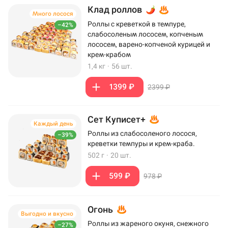
Клад роллов
Много лосося
Роллы с креветкой в темпуре,
–42%
слабосоленым лососем, копченым
лососем, варено-копченой курицей и
крем-крабом
1,4 кг
·
56 шт.
1399 ₽
2399 ₽
Сет Куписет+
Каждый день
Роллы из слабосоленого лосося,
–39%
креветки темпуры и крем-краба.
502 г
·
20 шт.
599 ₽
978 ₽
Огонь
Выгодно и вкусно
Роллы из жареного окуня, снежного
–27%