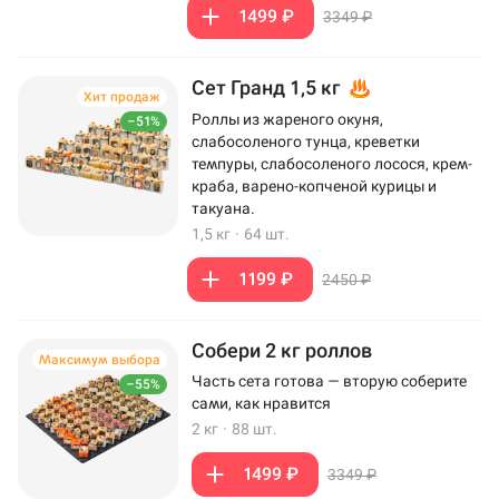
1499 ₽
3349 ₽
Сет Гранд 1,5 кг
Хит продаж
Роллы из жареного окуня,
–51%
слабосоленого тунца, креветки
темпуры, слабосоленого лосося, крем-
краба, варено-копченой курицы и
такуана.
1,5 кг
·
64 шт.
1199 ₽
2450 ₽
Собери 2 кг роллов
Максимум выбора
Часть сета готова — вторую соберите
–55%
сами, как нравится
2 кг
·
88 шт.
1499 ₽
3349 ₽