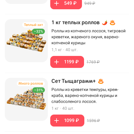
549 ₽
949 ₽
1 кг теплых роллов
Теплый хит
Роллы из копченого лосося, тигровой
–32%
креветки, жареного окуня, варено-
копченой курицы
1,1 кг
·
40 шт.
1199 ₽
1769 ₽
Сет Тыщаграмм+
Много роллов
Роллы из креветки темпуры, крем-
–31%
краба, варено-копченой курицы и
слабосоленого лосося.
1 кг
·
40 шт.
1099 ₽
1596 ₽