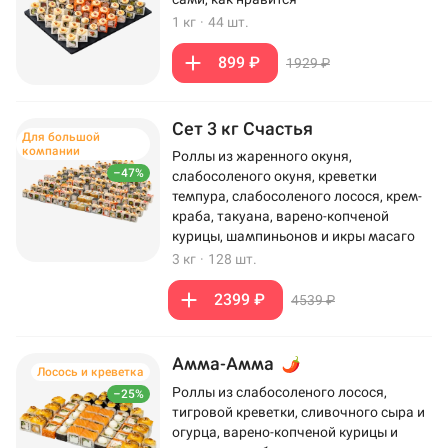
1 кг
·
44 шт.
899 ₽
1929 ₽
Сет 3 кг Счастья
Для большой
компании
Роллы из жаренного окуня,
–47%
слабосоленого окуня, креветки
темпура, слабосоленого лосося, крем-
краба, такуана, варено-копченой
курицы, шампиньонов и икры масаго
3 кг
·
128 шт.
2399 ₽
4539 ₽
Амма-Амма
Лосось и креветка
Роллы из слабосоленого лосося,
–25%
тигровой креветки, сливочного сыра и
огурца, варено-копченой курицы и