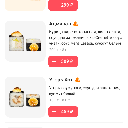
299 ₽
Адмирал
Курица варено-копченая, лист салата,
соус для запекания, сыр Cremette, соус
унаги, соус мега цезарь, кунжут белый
201 г
·
8 шт.
309 ₽
Угорь Хот
Угорь, соус унаги, соус для запекания,
кунжут белый
181 г
·
8 шт.
459 ₽