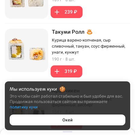
239 ₽
Такуми Ролл
Курица варено-копченая, сыр
сливочный, такуан, соус фирменный,
унаги, кунжут
190 г
·
8 шт.
319 ₽
Мы используем куки
Кранчикен
Это чтобы сайт работал стабильно и был удобен для вас.
Курица варено-копченая, соус
Продолжая пользоваться сайтом вы принимаете
фирменный, айсберг
политику куки
154 г
·
8 шт.
Окей
199 ₽