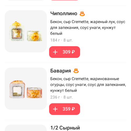
Чиполлино
Бекон, сыр Cremette, жареный лук, соус
для запекания, соус унаги, кунжут
белый
184 г
·
8 шт.
309 ₽
Бавария
Бекон, сыр Cremette, маринованные
огурцы, соус унаги, соус для запекания,
кунжут белый
236 г
·
8 шт.
359 ₽
1/2 Сырный