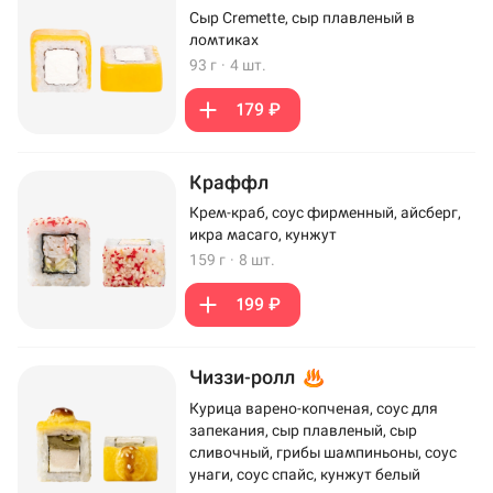
Сыр Cremette, сыр плавленый в
ломтиках
93 г
·
4 шт.
179 ₽
Краффл
Крем-краб, соус фирменный, айсберг,
икра масаго, кунжут
159 г
·
8 шт.
199 ₽
Чиззи-ролл
Курица варено-копченая, соус для
запекания, сыр плавленый, сыр
сливочный, грибы шампиньоны, соус
унаги, соус спайс, кунжут белый