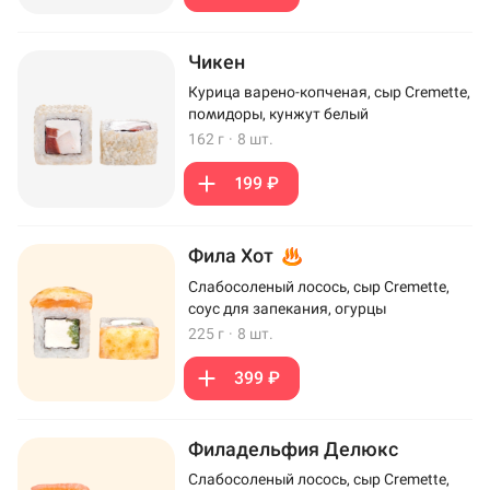
Чикен
Курица варено-копченая, сыр Cremette,
помидоры, кунжут белый
162 г
·
8 шт.
199 ₽
Фила Хот
Слабосоленый лосось, сыр Cremette,
соус для запекания, огурцы
225 г
·
8 шт.
399 ₽
Филадельфия Делюкс
Слабосоленый лосось, сыр Cremette,