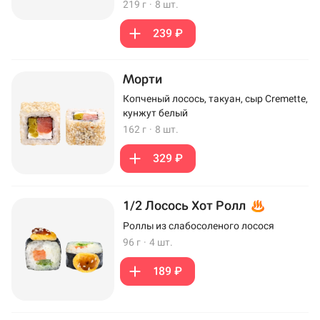
219 г
·
8 шт.
239 ₽
Морти
Копченый лосось, такуан, сыр Cremette,
кунжут белый
162 г
·
8 шт.
329 ₽
1/2 Лосось Хот Ролл
Роллы из слабосоленого лосося
96 г
·
4 шт.
189 ₽