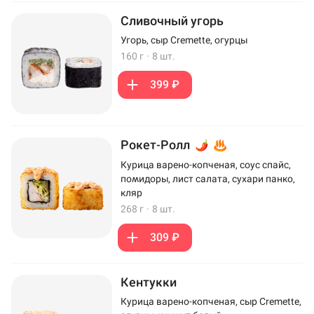
Сливочный угорь
Угорь, сыр Cremette, огурцы
160 г
·
8 шт.
399 ₽
Рокет-Ролл
Курица варено-копченая, соус спайс,
помидоры, лист салата, сухари панко,
кляр
268 г
·
8 шт.
309 ₽
Кентукки
Курица варено-копченая, сыр Cremette,