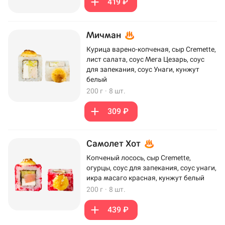
419 ₽
Мичман
Курица варено-копченая, сыр Cremette,
лист салата, соус Мега Цезарь, соус
для запекания, соус Унаги, кунжут
белый
200 г
·
8 шт.
309 ₽
Самолет Хот
Копченый лосось, сыр Cremette,
огурцы, соус для запекания, соус унаги,
икра масаго красная, кунжут белый
200 г
·
8 шт.
439 ₽