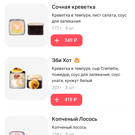
Сочная креветка
Креветка в темпуре, лист салата, соус
для запекания
172 г
·
8 шт.
349 ₽
Эби Хот
Креветка в темпуре, сыр Cremette,
помидор, соус для запекания, соус
унаги, кунжут белый
203 г
·
8 шт.
419 ₽
Копченый Лосось
Копченый лосось
150 г
·
8 шт.