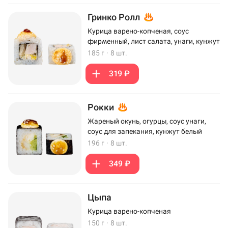
Гринко Ролл
Курица варено-копченая, соус
фирменный, лист салата, унаги, кунжут
185 г
·
8 шт.
319 ₽
Рокки
Жареный окунь, огурцы, соус унаги,
соус для запекания, кунжут белый
196 г
·
8 шт.
349 ₽
Цыпа
Курица варено-копченая
150 г
·
8 шт.