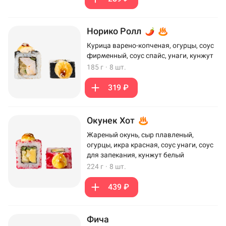
Норико Ролл
Курица варено-копченая, огурцы, соус
фирменный, соус спайс, унаги, кунжут
185 г
·
8 шт.
319 ₽
Окунек Хот
Жареный окунь, сыр плавленый,
огурцы, икра красная, соус унаги, соус
для запекания, кунжут белый
224 г
·
8 шт.
439 ₽
Фича