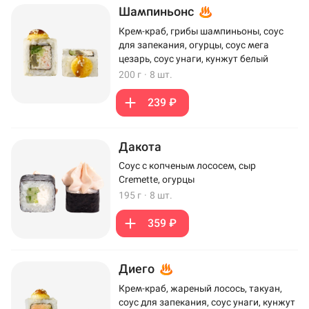
Шампиньонс
Крем-краб, грибы шампиньоны, соус
для запекания, огурцы, соус мега
цезарь, соус унаги, кунжут белый
200 г
·
8 шт.
239 ₽
Дакота
Соус с копченым лососем, сыр
Cremette, огурцы
195 г
·
8 шт.
359 ₽
Диего
Крем-краб, жареный лосось, такуан,
соус для запекания, соус унаги, кунжут