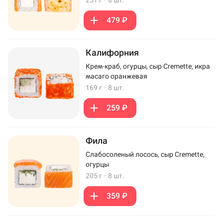
251 г
·
8 шт.
479 ₽
Калифорния
Крем-краб, огурцы, сыр Cremette, икра
масаго оранжевая
169 г
·
8 шт.
259 ₽
Фила
Слабосоленый лосось, сыр Cremette,
огурцы
205 г
·
8 шт.
359 ₽