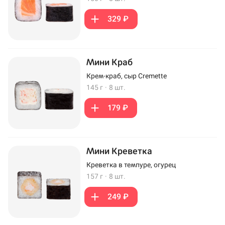
329 ₽
Мини Краб
Крем-краб, сыр Cremette
145 г
·
8 шт.
179 ₽
Мини Креветка
Креветка в темпуре, огурец
157 г
·
8 шт.
249 ₽