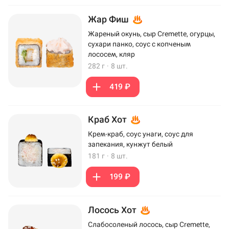
Жар Фиш
Жареный окунь, сыр Cremette, огурцы,
сухари панко, соус с копченым
лососем, кляр
282 г
·
8 шт.
419 ₽
Краб Хот
Крем-краб, соус унаги, соус для
запекания, кунжут белый
181 г
·
8 шт.
199 ₽
Лосось Хот
Слабосоленый лосось, сыр Cremette,