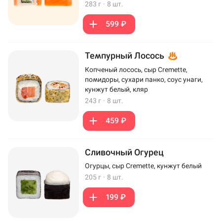
283 г
·
8 шт.
599 ₽
Темпурный Лосось
Копченый лосось, сыр Cremette,
помидоры, сухари панко, соус унаги,
кунжут белый, кляр
243 г
·
8 шт.
459 ₽
Сливочный Огурец
Огурцы, сыр Cremette, кунжут белый
205 г
·
8 шт.
199 ₽