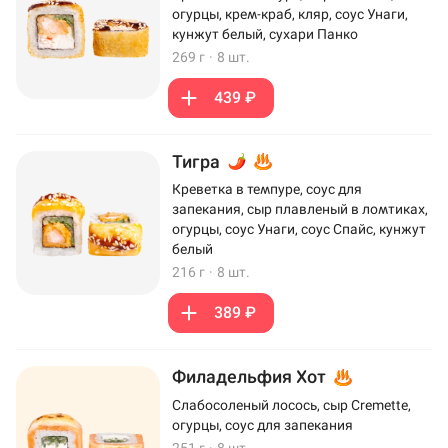
огурцы, крем-краб, кляр, соус Унаги,
кунжут белый, сухари Панко
269 г
·
8 шт.
439 ₽
Тигра
Креветка в темпуре, соус для
запекания, сыр плавленый в ломтиках,
огурцы, соус Унаги, соус Спайс, кунжут
белый
216 г
·
8 шт.
389 ₽
Филадельфия Хот
Слабосоленый лосось, сыр Cremette,
огурцы, соус для запекания