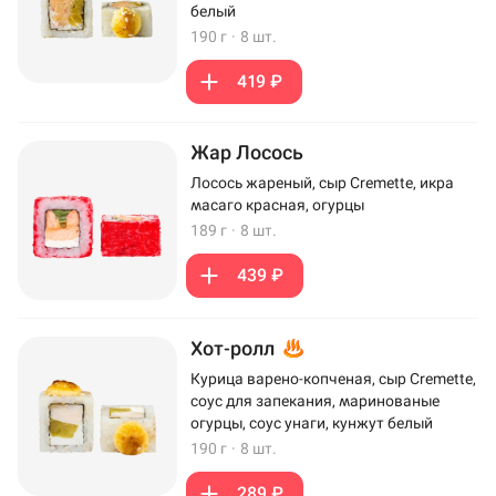
белый
190 г
·
8 шт.
419 ₽
Жар Лосось
Лосось жареный, сыр Cremette, икра
масаго красная, огурцы
189 г
·
8 шт.
439 ₽
Хот-ролл
Курица варено-копченая, сыр Cremette,
соус для запекания, маринованые
огурцы, соус унаги, кунжут белый
190 г
·
8 шт.
289 ₽