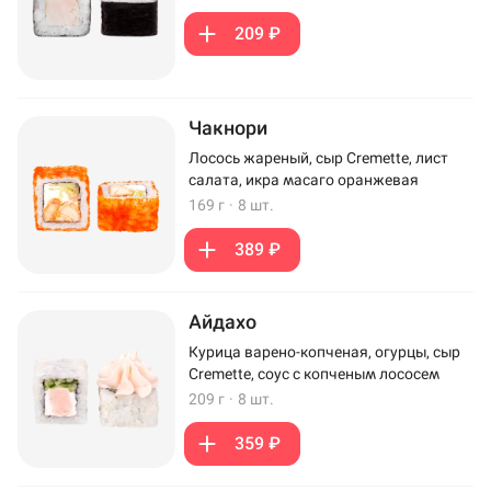
209 ₽
Чакнори
Лосось жареный, сыр Cremette, лист
салата, икра масаго оранжевая
169 г
·
8 шт.
389 ₽
Айдахо
Курица варено-копченая, огурцы, сыр
Cremette, соус с копченым лососем
209 г
·
8 шт.
359 ₽