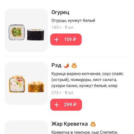
Огурец
Огурцы, кунжут белый
165 г
·
8 шт.
159 ₽
Рэд
Курица варено-копченая, соус спайс
(острый), помидоры, лист салата,
сухари панко, кунжут белый, кляр
273 г
·
8 шт.
299 ₽
Жар Креветка
Креветка в темпуре, сыр Cremette,