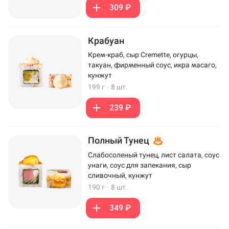
309 ₽
Крабуан
Крем-краб, сыр Cremette, огурцы,
такуан, фирменный соус, икра масаго,
кунжут
199 г
·
8 шт.
239 ₽
Полный Тунец
Слабосоленый тунец, лист салата, соус
унаги, соус для запекания, сыр
сливочный, кунжут
190 г
·
8 шт.
349 ₽