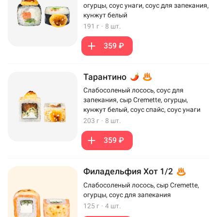
огурцы, соус унаги, соус для запекания,
кунжут белый
191 г
·
8 шт.
359 ₽
Тарантино
Слабосоленый лосось, соус для
запекания, сыр Cremette, огурцы,
кунжут белый, соус спайс, соус унаги
203 г
·
8 шт.
359 ₽
Филадельфия Хот 1/2
Слабосоленый лосось, сыр Cremette,
огурцы, соус для запекания
125 г
·
4 шт.