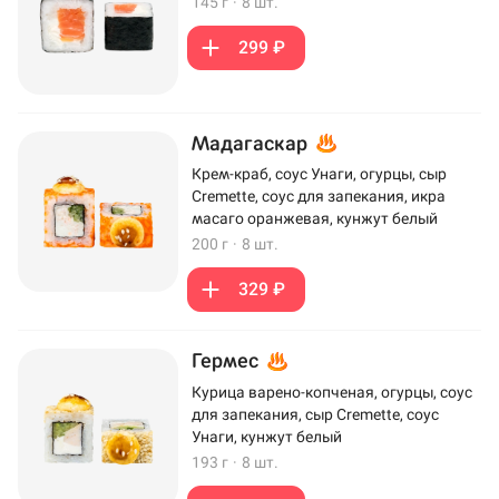
145 г
·
8 шт.
299 ₽
Мадагаскар
Крем-краб, соус Унаги, огурцы, сыр
Cremette, соус для запекания, икра
масаго оранжевая, кунжут белый
200 г
·
8 шт.
329 ₽
Гермес
Курица варено-копченая, огурцы, соус
для запекания, сыр Cremette, соус
Унаги, кунжут белый
193 г
·
8 шт.