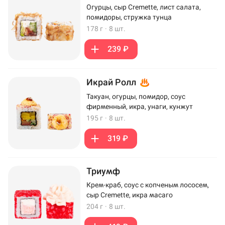
Огурцы, сыр Cremette, лист салата,
помидоры, стружка тунца
178 г
·
8 шт.
239 ₽
Икрай Ролл
Такуан, огурцы, помидор, соус
фирменный, икра, унаги, кунжут
195 г
·
8 шт.
319 ₽
Триумф
Крем-краб, соус с копченым лососем,
сыр Cremette, икра масаго
204 г
·
8 шт.