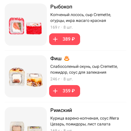
Рыбокоп
Копченый лосось, сыр Cremette,
огурцы, икра масаго красная
169 г
·
8 шт.
389 ₽
Фиш
Слабосоленый окунь, сыр Cremette,
помидор, соус для запекания
246 г
·
8 шт.
359 ₽
Римский
Курица варено-копченая, соус Мега
Цезарь, помидоры, лист салата
169 г
·
8 шт.