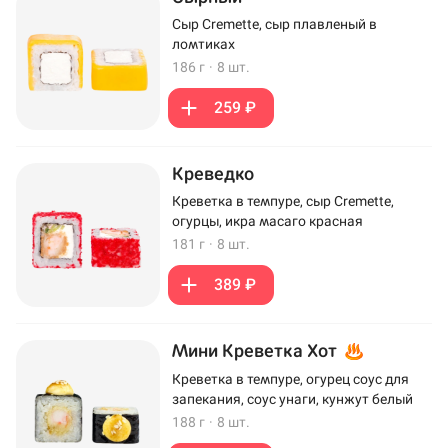
Сыр Cremette, сыр плавленый в
ломтиках
186 г
·
8 шт.
259 ₽
Креведко
Креветка в темпуре, сыр Cremette,
огурцы, икра масаго красная
181 г
·
8 шт.
389 ₽
Мини Креветка Хот
Креветка в темпуре, огурец соус для
запекания, соус унаги, кунжут белый
188 г
·
8 шт.