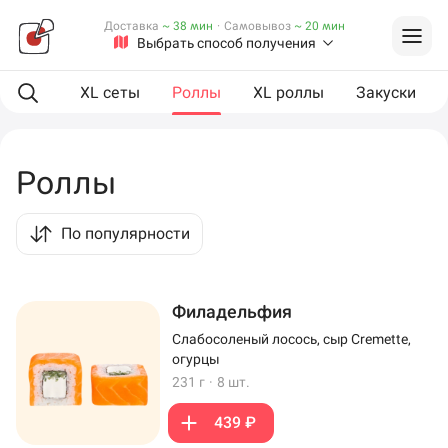
Доставка
~ 38 мин
·
Самовывоз
~ 20 мин
Выбрать способ получения
ая еда
XL сеты
Роллы
XL роллы
Закуски
Роллы
По популярности
Филадельфия
Слабосоленый лосось, сыр Cremette,
огурцы
231 г
·
8 шт.
439 ₽