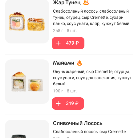
Жар Тунец
Слабосоленый лосось, слабосоленый
тунец, огурец, сыр Cremette, сухари
панко, соус унаги, кляр, кунжут белый
258 г
·
8 шт.
479 ₽
Майами
Окунь жареный, сыр Cremette, огурцы,
соус унаги, соус для запекания, кунжут
белый
190 г
·
8 шт.
319 ₽
Сливочный Лосось
Слабосоленый лосось, сыр Cremette