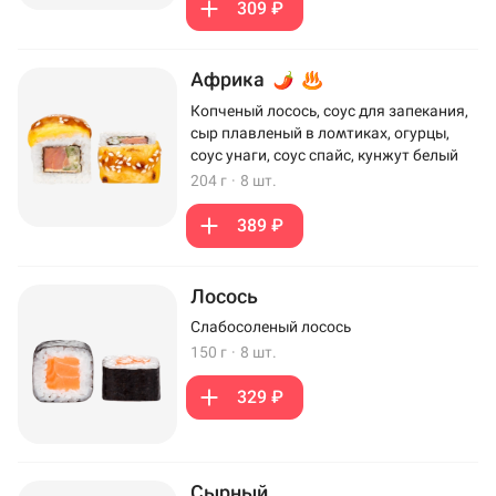
309 ₽
Африка
Копченый лосось, соус для запекания,
сыр плавленый в ломтиках, огурцы,
соус унаги, соус спайс, кунжут белый
204 г
·
8 шт.
389 ₽
Лосось
Слабосоленый лосось
150 г
·
8 шт.
329 ₽
Сырный