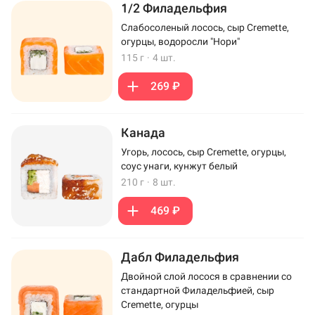
1/2 Филадельфия
Слабосоленый лосось, сыр Cremette,
огурцы, водоросли "Нори"
115 г
·
4 шт.
269 ₽
Канада
Угорь, лосось, сыр Cremette, огурцы,
соус унаги, кунжут белый
210 г
·
8 шт.
469 ₽
Дабл Филадельфия
Двойной слой лосося в сравнении со
стандартной Филадельфией, сыр
Cremette, огурцы