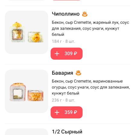
Чиполлино
Бекон, сыр Cremette, жареный лук, соус
для запекания, соус унаги, кунжут
белый
184 г
·
8 шт.
309 ₽
Бавария
Бекон, сыр Cremette, маринованные
огурцы, соус унаги, соус для запекания,
кунжут белый
236 г
·
8 шт.
359 ₽
1/2 Сырный