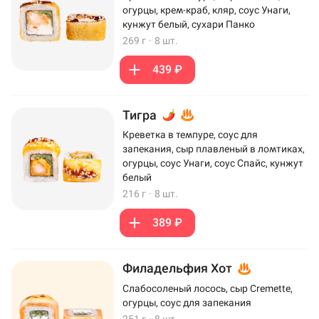
огурцы, крем-краб, кляр, соус Унаги,
кунжут белый, сухари Панко
269 г
·
8 шт.
439 ₽
Тигра
Креветка в темпуре, соус для
запекания, сыр плавленый в ломтиках,
огурцы, соус Унаги, соус Спайс, кунжут
белый
216 г
·
8 шт.
389 ₽
Филадельфия Хот
Слабосоленый лосось, сыр Cremette,
огурцы, соус для запекания