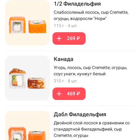
1/2 Филадельфия
Слабосоленый лосось, сыр Cremette,
огурцы, водоросли "Нори"
115 г
·
4 шт.
269 ₽
Канада
Угорь, лосось, сыр Cremette, огурцы,
соус унаги, кунжут белый
210 г
·
8 шт.
469 ₽
Дабл Филадельфия
Двойной слой лосося в сравнении со
стандартной Филадельфией, сыр
Cremette, огурцы