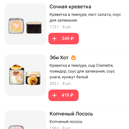
Сочная креветка
Креветка в темпуре, лист салата, соус
для запекания
172 г
·
8 шт.
349 ₽
Эби Хот
Креветка в темпуре, сыр Cremette,
помидор, соус для запекания, соус
унаги, кунжут белый
203 г
·
8 шт.
419 ₽
Копченый Лосось
Копченый лосось
150 г
·
8 шт.