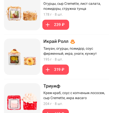
Огурцы, сыр Cremette, лист салата,
помидоры, стружка тунца
178 г
·
8 шт.
239 ₽
Икрай Ролл
Такуан, огурцы, помидор, соус
фирменный, икра, унаги, кунжут
195 г
·
8 шт.
319 ₽
Триумф
Крем-краб, соус с копченым лососем,
сыр Cremette, икра масаго
204 г
·
8 шт.