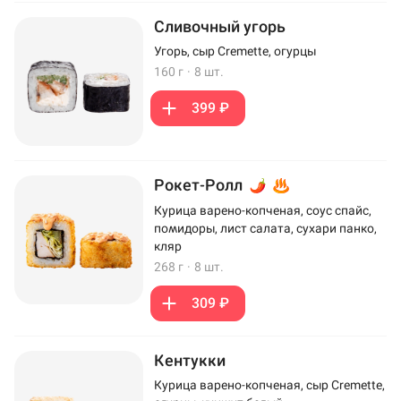
Сливочный угорь
Угорь, сыр Cremette, огурцы
160 г
·
8 шт.
399 ₽
Рокет-Ролл
Курица варено-копченая, соус спайс,
помидоры, лист салата, сухари панко,
кляр
268 г
·
8 шт.
309 ₽
Кентукки
Курица варено-копченая, сыр Cremette,