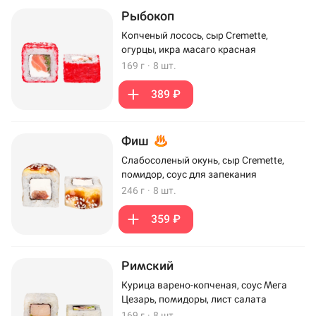
Рыбокоп
Копченый лосось, сыр Cremette,
огурцы, икра масаго красная
169 г
·
8 шт.
389 ₽
Фиш
Слабосоленый окунь, сыр Cremette,
помидор, соус для запекания
246 г
·
8 шт.
359 ₽
Римский
Курица варено-копченая, соус Мега
Цезарь, помидоры, лист салата
169 г
·
8 шт.