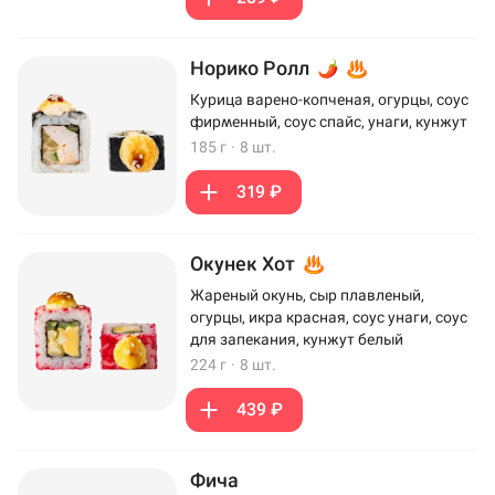
Норико Ролл
Курица варено-копченая, огурцы, соус
фирменный, соус спайс, унаги, кунжут
185 г
·
8 шт.
319 ₽
Окунек Хот
Жареный окунь, сыр плавленый,
огурцы, икра красная, соус унаги, соус
для запекания, кунжут белый
224 г
·
8 шт.
439 ₽
Фича