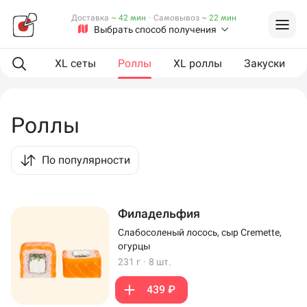
Доставка
~ 42 мин
·
Самовывоз
~ 22 мин
Выбрать способ получения
ая еда
XL сеты
Роллы
XL роллы
Закуски
Роллы
По популярности
Филадельфия
Слабосоленый лосось, сыр Cremette,
огурцы
231 г
·
8 шт.
439 ₽