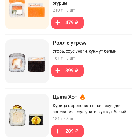
огурцы
210 г
·
8 шт.
479 ₽
Ролл с угрем
Угорь, соус унаги, кунжут белый
161 г
·
8 шт.
399 ₽
Цыпа Хот
Курица варено-копченая, соус для
запекания, соус унаги, кунжут белый
181 г
·
8 шт.
289 ₽