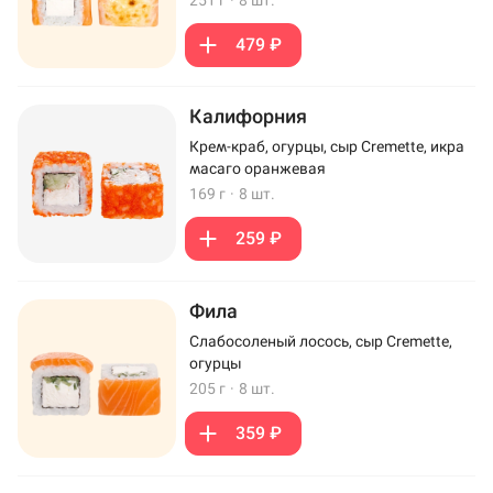
251 г
·
8 шт.
479 ₽
Калифорния
Крем-краб, огурцы, сыр Cremette, икра
масаго оранжевая
169 г
·
8 шт.
259 ₽
Фила
Слабосоленый лосось, сыр Cremette,
огурцы
205 г
·
8 шт.
359 ₽