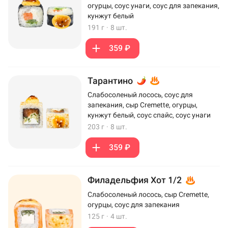
огурцы, соус унаги, соус для запекания,
кунжут белый
191 г
·
8 шт.
359 ₽
Тарантино
Слабосоленый лосось, соус для
запекания, сыр Cremette, огурцы,
кунжут белый, соус спайс, соус унаги
203 г
·
8 шт.
359 ₽
Филадельфия Хот 1/2
Слабосоленый лосось, сыр Cremette,
огурцы, соус для запекания
125 г
·
4 шт.