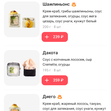
Шампиньонс
Крем-краб, грибы шампиньоны, соус
для запекания, огурцы, соус мега
цезарь, соус унаги, кунжут белый
200 г
·
8 шт.
239 ₽
Дакота
Соус с копченым лососем, сыр
Cremette, огурцы
195 г
·
8 шт.
359 ₽
Диего
Крем-краб, жареный лосось, такуан,
соус для запекания, соус унаги, кунжут