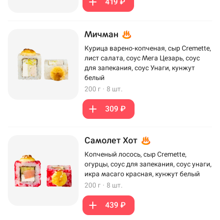
419 ₽
Мичман
Курица варено-копченая, сыр Cremette,
лист салата, соус Мега Цезарь, соус
для запекания, соус Унаги, кунжут
белый
200 г
·
8 шт.
309 ₽
Самолет Хот
Копченый лосось, сыр Cremette,
огурцы, соус для запекания, соус унаги,
икра масаго красная, кунжут белый
200 г
·
8 шт.
439 ₽