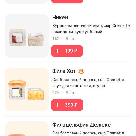
Чикен
Курица варено-копченая, сыр Cremette,
помидоры, кунжут белый
162 г
·
8 шт.
199 ₽
Фила Хот
Слабосоленый лосось, сыр Cremette,
соус для запекания, огурцы
225 г
·
8 шт.
399 ₽
Филадельфия Делюкс
Слабосоленый лосось, сыр Cremette,