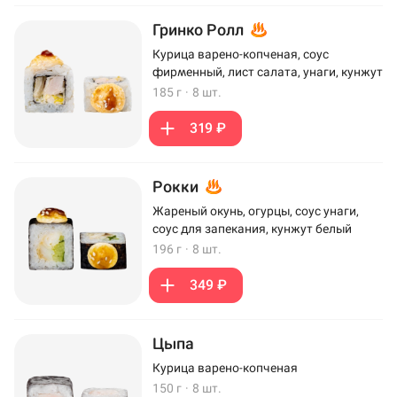
Гринко Ролл
Курица варено-копченая, соус
фирменный, лист салата, унаги, кунжут
185 г
·
8 шт.
319 ₽
Рокки
Жареный окунь, огурцы, соус унаги,
соус для запекания, кунжут белый
196 г
·
8 шт.
349 ₽
Цыпа
Курица варено-копченая
150 г
·
8 шт.