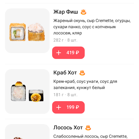
Жар Фиш
Жареный окунь, сыр Cremette, огурцы,
сухари панко, соус с копченым
лососем, кляр
282 г
·
8 шт.
419 ₽
Краб Хот
Крем-краб, соус унаги, соус для
запекания, кунжут белый
181 г
·
8 шт.
199 ₽
Лосось Хот
Слабосоленый лосось, сыр Cremette,