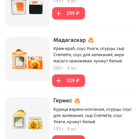
145 г
·
8 шт.
299 ₽
Мадагаскар
Крем-краб, соус Унаги, огурцы, сыр
Cremette, соус для запекания, икра
масаго оранжевая, кунжут белый
200 г
·
8 шт.
329 ₽
Гермес
Курица варено-копченая, огурцы, соус
для запекания, сыр Cremette, соус
Унаги, кунжут белый
193 г
·
8 шт.