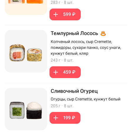
283 г
·
8 шт.
599 ₽
Темпурный Лосось
Копченый лосось, сыр Cremette,
помидоры, сухари панко, соус унаги,
кунжут белый, кляр
243 г
·
8 шт.
459 ₽
Сливочный Огурец
Огурцы, сыр Cremette, кунжут белый
205 г
·
8 шт.
199 ₽