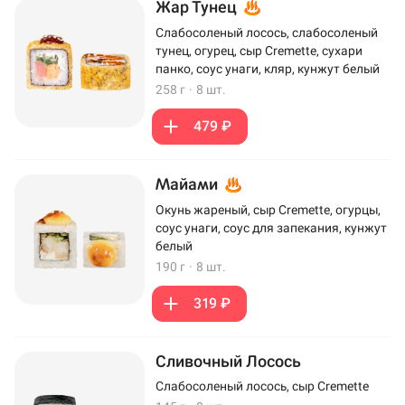
Жар Тунец
Слабосоленый лосось, слабосоленый
тунец, огурец, сыр Cremette, сухари
панко, соус унаги, кляр, кунжут белый
258 г
·
8 шт.
479 ₽
Майами
Окунь жареный, сыр Cremette, огурцы,
соус унаги, соус для запекания, кунжут
белый
190 г
·
8 шт.
319 ₽
Сливочный Лосось
Слабосоленый лосось, сыр Cremette