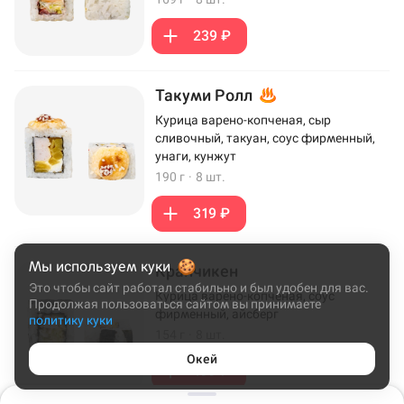
239 ₽
Такуми Ролл
Курица варено-копченая, сыр
сливочный, такуан, соус фирменный,
унаги, кунжут
190 г
·
8 шт.
319 ₽
Мы используем куки
Кранчикен
Это чтобы сайт работал стабильно и был удобен для вас.
Курица варено-копченая, соус
Продолжая пользоваться сайтом вы принимаете
фирменный, айсберг
политику куки
154 г
·
8 шт.
Окей
199 ₽