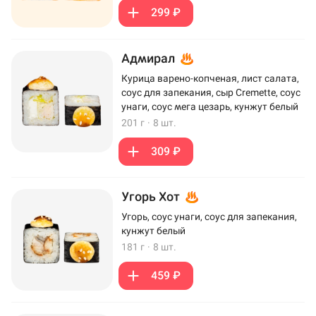
299 ₽
Адмирал
Курица варено-копченая, лист салата,
соус для запекания, сыр Cremette, соус
унаги, соус мега цезарь, кунжут белый
201 г
·
8 шт.
309 ₽
Угорь Хот
Угорь, соус унаги, соус для запекания,
кунжут белый
181 г
·
8 шт.
459 ₽