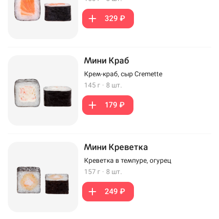
329 ₽
Мини Краб
Крем-краб, сыр Cremette
145 г
·
8 шт.
179 ₽
Мини Креветка
Креветка в темпуре, огурец
157 г
·
8 шт.
249 ₽