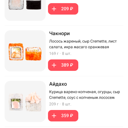
209 ₽
Чакнори
Лосось жареный, сыр Cremette, лист
салата, икра масаго оранжевая
169 г
·
8 шт.
389 ₽
Айдахо
Курица варено-копченая, огурцы, сыр
Cremette, соус с копченым лососем
209 г
·
8 шт.
359 ₽