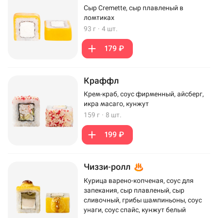
Сыр Cremette, сыр плавленый в
ломтиках
93 г
·
4 шт.
179 ₽
Краффл
Крем-краб, соус фирменный, айсберг,
икра масаго, кунжут
159 г
·
8 шт.
199 ₽
Чиззи-ролл
Курица варено-копченая, соус для
запекания, сыр плавленый, сыр
сливочный, грибы шампиньоны, соус
унаги, соус спайс, кунжут белый