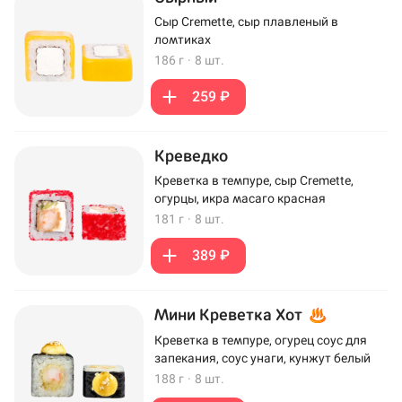
Сыр Cremette, сыр плавленый в
ломтиках
186 г
·
8 шт.
259 ₽
Креведко
Креветка в темпуре, сыр Cremette,
огурцы, икра масаго красная
181 г
·
8 шт.
389 ₽
Мини Креветка Хот
Креветка в темпуре, огурец соус для
запекания, соус унаги, кунжут белый
188 г
·
8 шт.