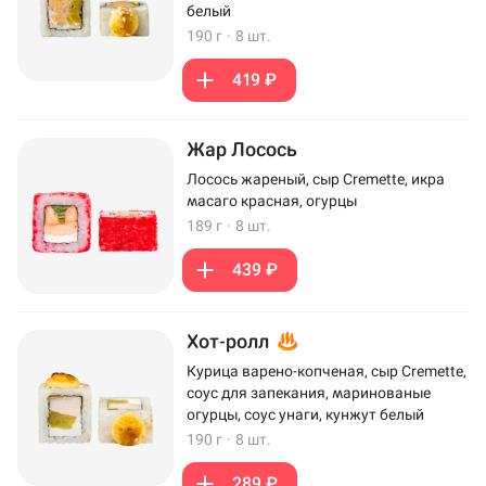
белый
190 г
·
8 шт.
419 ₽
Жар Лосось
Лосось жареный, сыр Cremette, икра
масаго красная, огурцы
189 г
·
8 шт.
439 ₽
Хот-ролл
Курица варено-копченая, сыр Cremette,
соус для запекания, маринованые
огурцы, соус унаги, кунжут белый
190 г
·
8 шт.
289 ₽