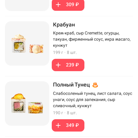
309 ₽
Крабуан
Крем-краб, сыр Cremette, огурцы,
такуан, фирменный соус, икра масаго,
кунжут
199 г
·
8 шт.
239 ₽
Полный Тунец
Слабосоленый тунец, лист салата, соус
унаги, соус для запекания, сыр
сливочный, кунжут
190 г
·
8 шт.
349 ₽