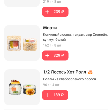
219 г
·
8 шт.
239 ₽
Морти
Копченый лосось, такуан, сыр Cremette,
кунжут белый
162 г
·
8 шт.
329 ₽
1/2 Лосось Хот Ролл
Роллы из слабосоленого лосося
96 г
·
4 шт.
189 ₽