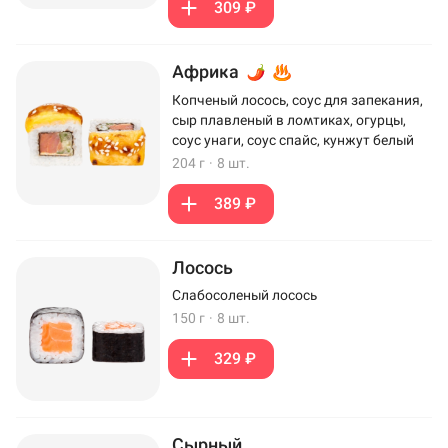
309 ₽
Африка
Копченый лосось, соус для запекания,
сыр плавленый в ломтиках, огурцы,
соус унаги, соус спайс, кунжут белый
204 г
·
8 шт.
389 ₽
Лосось
Слабосоленый лосось
150 г
·
8 шт.
329 ₽
Сырный