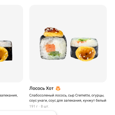
Лосось Хот
 запекания,
Слабосоленый лосось, сыр Cremette, огурцы,
соус унаги, соус для запекания, кунжут белый
191 г
·
8 шт.