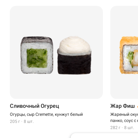
Доставка
Уфа
Иглино
Сливочный Огурец
Жар Фиш
Выбрать ресторан
Нагаево
Огурцы, сыр Cremette, кунжут белый
Жареный окунь
панко, соус с
205 г
·
8 шт.
Пермь
282 г
·
8 шт.