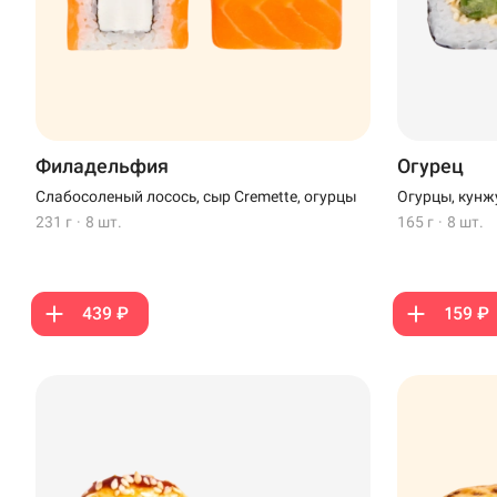
Филадельфия
Огурец
Слабосоленый лосось, сыр Cremette, огурцы
Огурцы, кунж
231 г
·
8 шт.
165 г
·
8 шт.
439 ₽
159 ₽