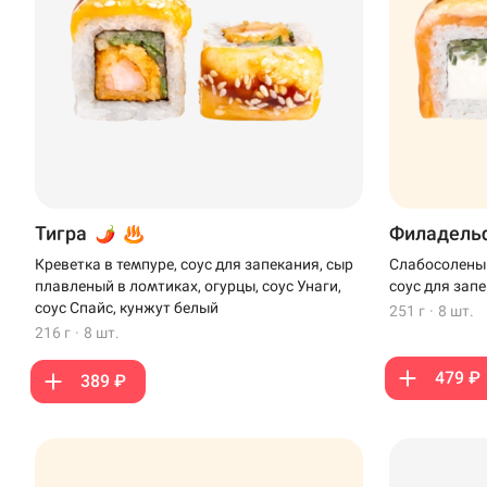
Тигра
Филадель
Креветка в темпуре, соус для запекания, сыр
Слабосоленый
плавленый в ломтиках, огурцы, соус Унаги,
соус для зап
соус Спайс, кунжут белый
251 г
·
8 шт.
216 г
·
8 шт.
479 ₽
389 ₽