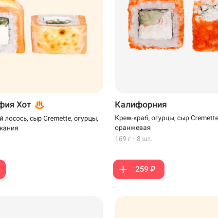
фия Хот
Калифорния
Крем-краб, огурцы, сыр Cremette
 лосось, сыр Cremette, огурцы,
оранжевая
екания
169 г
·
8 шт.
259 ₽