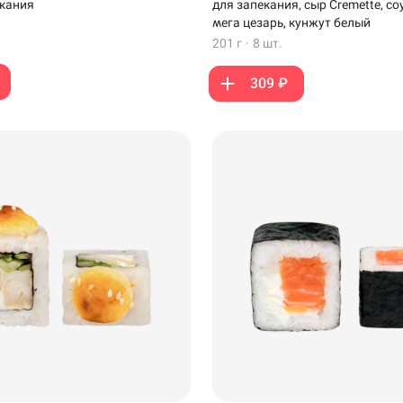
екания
для запекания, сыр Cremette, соу
мега цезарь, кунжут белый
201 г
·
8 шт.
309 ₽