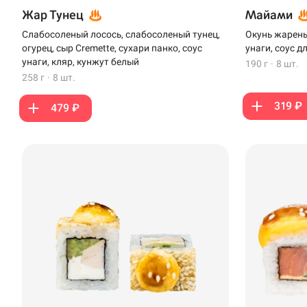
Жар Тунец
Майами
Слабосоленый лосось, слабосоленый тунец,
Окунь жареный
огурец, сыр Cremette, сухари панко, соус
унаги, соус д
унаги, кляр, кунжут белый
190 г
·
8 шт.
258 г
·
8 шт.
319 ₽
479 ₽