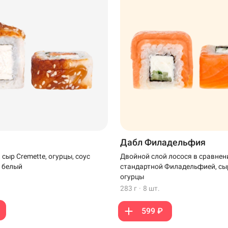
Дабл Филадельфия
, сыр Cremette, огурцы, соус
Двойной слой лосося в сравнен
т белый
стандартной Филадельфией, сыр
огурцы
283 г
·
8 шт.
599 ₽