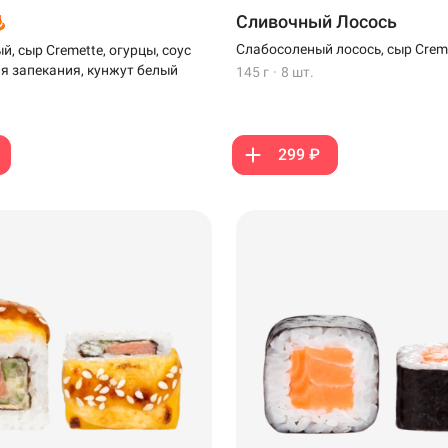
Сливочный Лосось
Слабосоленый лосось, сыр Crem
, сыр Cremette, огурцы, соус
ля запекания, кунжут белый
145 г
·
8 шт.
299 ₽