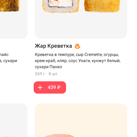
Жар Креветка
пайс
Креветка в темпуре, сыр Cremette, огурцы,
а, сухари
крем-краб, кляр, соус Унаги, кунжут белый,
сухари Панко
269 г
·
8 шт.
439 ₽