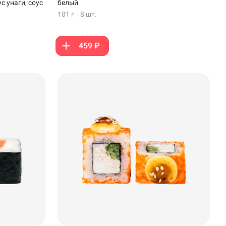
с унаги, соус
белый
181 г
·
8 шт.
459 ₽