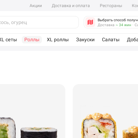
Акции
Доставка и оплата
Рестораны
Ко
Выбрать способ получ
Доставка
~ 34 мин
·
С
XL сеты
Роллы
XL роллы
Закуски
Салаты
Доб