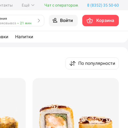
нтакты
Ещё
Чат с оператором
8 (8352) 35 50-60
ения
Войти
Корзина
амовывоз
~ 21 мин
авки
Напитки
По популярности