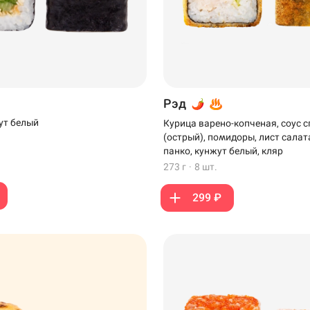
Рэд
ут белый
Курица варено-копченая, соус с
(острый), помидоры, лист салат
панко, кунжут белый, кляр
273 г
·
8 шт.
299 ₽