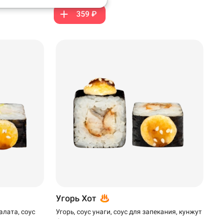
359 ₽
Угорь Хот
алата, соус
Угорь, соус унаги, соус для запекания, кунжут