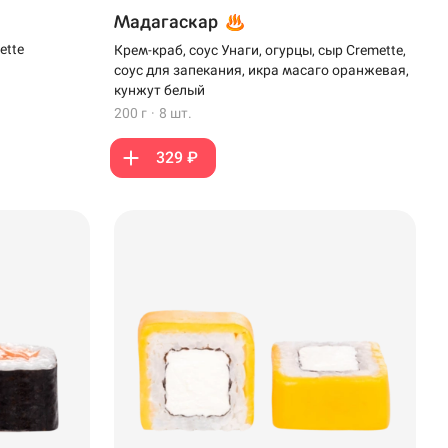
Мадагаскар
ette
Крем-краб, соус Унаги, огурцы, сыр Cremette,
соус для запекания, икра масаго оранжевая,
кунжут белый
200 г
·
8 шт.
329 ₽