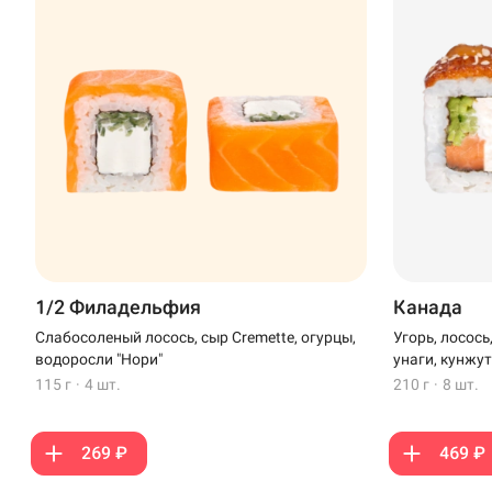
1/2 Филадельфия
Канада
Слабосоленый лосось, сыр Cremette, огурцы,
Угорь, лосось
водоросли "Нори"
унаги, кунжу
115 г
·
4 шт.
210 г
·
8 шт.
269 ₽
469 ₽