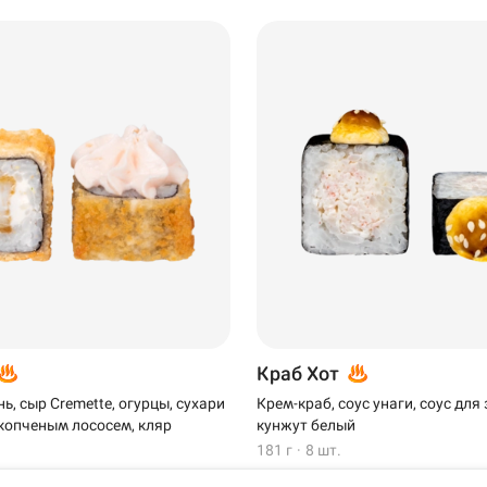
Чебоксары
Самовывоз
Краб Хот
, сыр Cremette, огурцы, сухари
Крем-краб, соус унаги, соус для
 копченым лососем, кляр
кунжут белый
181 г
·
8 шт.