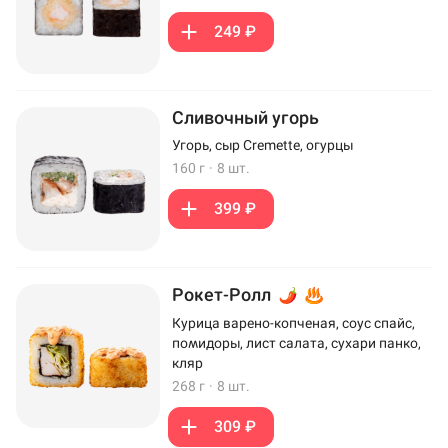
249 ₽
Сливочный угорь
Угорь, сыр Cremette, огурцы
160 г
·
8 шт.
399 ₽
Рокет-Ролл
Курица варено-копченая, соус спайс,
помидоры, лист салата, сухари панко,
кляр
268 г
·
8 шт.
309 ₽