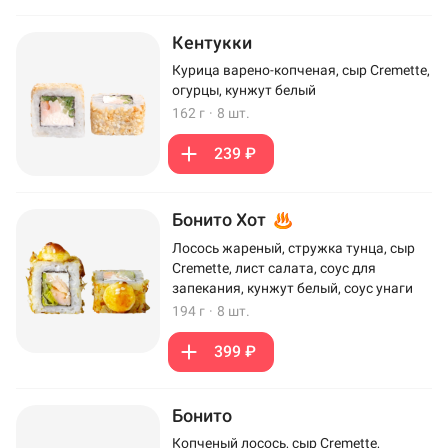
Кентукки
Курица варено-копченая, сыр Cremette,
огурцы, кунжут белый
162 г
·
8 шт.
239 ₽
Бонито Хот
Лосось жареный, стружка тунца, сыр
Cremette, лист салата, соус для
запекания, кунжут белый, соус унаги
194 г
·
8 шт.
399 ₽
Бонито
Копченый лосось, сыр Cremette,