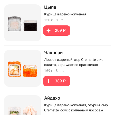
Цыпа
Курица варено-копченая
150 г
·
8 шт.
209 ₽
Чакнори
Лосось жареный, сыр Cremette, лист
салата, икра масаго оранжевая
169 г
·
8 шт.
389 ₽
Айдахо
Курица варено-копченая, огурцы, сыр
Cremette, соус с копченым лососем