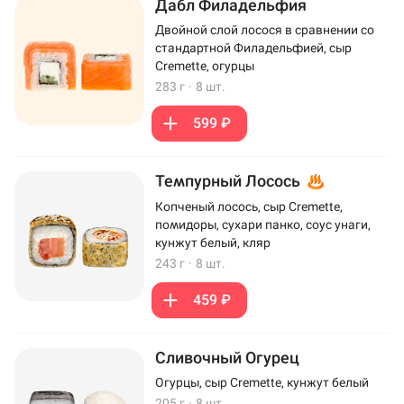
Дабл Филадельфия
Двойной слой лосося в сравнении со
стандартной Филадельфией, сыр
Cremette, огурцы
283 г
·
8 шт.
599 ₽
Темпурный Лосось
Копченый лосось, сыр Cremette,
помидоры, сухари панко, соус унаги,
кунжут белый, кляр
243 г
·
8 шт.
459 ₽
Сливочный Огурец
Огурцы, сыр Cremette, кунжут белый
205 г
·
8 шт.