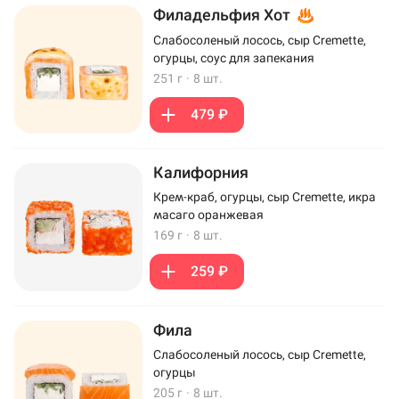
Филадельфия Хот
Слабосоленый лосось, сыр Cremette,
огурцы, соус для запекания
251 г
·
8 шт.
479 ₽
Калифорния
Крем-краб, огурцы, сыр Cremette, икра
масаго оранжевая
169 г
·
8 шт.
259 ₽
Фила
Слабосоленый лосось, сыр Cremette,
огурцы
205 г
·
8 шт.