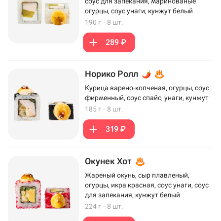
соус для запекания, маринованые
огурцы, соус унаги, кунжут белый
190 г
·
8 шт.
289 ₽
Норико Ролл
Курица варено-копченая, огурцы, соус
фирменный, соус спайс, унаги, кунжут
185 г
·
8 шт.
319 ₽
Окунек Хот
Жареный окунь, сыр плавленый,
огурцы, икра красная, соус унаги, соус
для запекания, кунжут белый
224 г
·
8 шт.