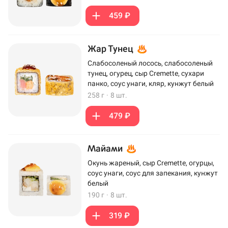
459 ₽
Жар Тунец
Слабосоленый лосось, слабосоленый
тунец, огурец, сыр Cremette, сухари
панко, соус унаги, кляр, кунжут белый
258 г
·
8 шт.
479 ₽
Майами
Окунь жареный, сыр Cremette, огурцы,
соус унаги, соус для запекания, кунжут
белый
190 г
·
8 шт.
319 ₽