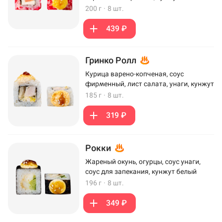
200 г
·
8 шт.
439 ₽
Гринко Ролл
Курица варено-копченая, соус
фирменный, лист салата, унаги, кунжут
185 г
·
8 шт.
319 ₽
Рокки
Жареный окунь, огурцы, соус унаги,
соус для запекания, кунжут белый
196 г
·
8 шт.
349 ₽