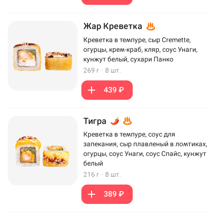
Жар Креветка
Креветка в темпуре, сыр Cremette,
огурцы, крем-краб, кляр, соус Унаги,
кунжут белый, сухари Панко
269 г
·
8 шт.
439 ₽
Тигра
Креветка в темпуре, соус для
запекания, сыр плавленый в ломтиках,
огурцы, соус Унаги, соус Спайс, кунжут
белый
216 г
·
8 шт.
389 ₽