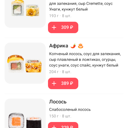
для запекания, сыр Cremette, соус
Унаги, кунжут белый
193 г
·
8 шт.
309 ₽
Африка
Копченый лосось, соус для запекания,
сыр плавленый в ломтиках, огурцы,
соус унаги, соус спайс, кунжут белый
204 г
·
8 шт.
389 ₽
Лосось
Слабосоленый лосось
150 г
·
8 шт.
329 ₽