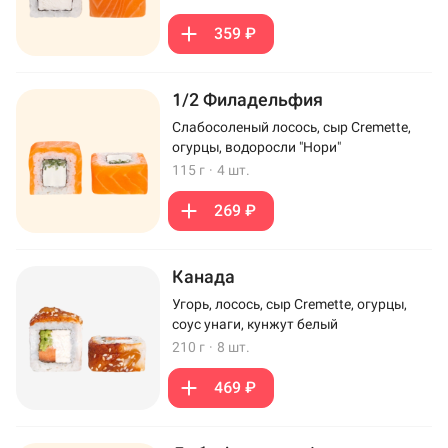
359 ₽
1/2 Филадельфия
Слабосоленый лосось, сыр Cremette,
огурцы, водоросли "Нори"
115 г
·
4 шт.
269 ₽
Канада
Угорь, лосось, сыр Cremette, огурцы,
соус унаги, кунжут белый
210 г
·
8 шт.
469 ₽