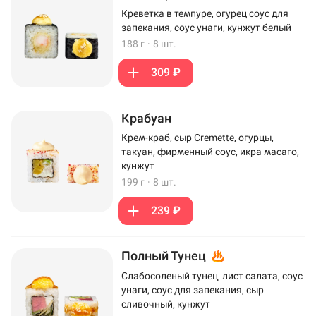
Креветка в темпуре, огурец соус для
запекания, соус унаги, кунжут белый
188 г
·
8 шт.
309 ₽
Крабуан
Крем-краб, сыр Cremette, огурцы,
такуан, фирменный соус, икра масаго,
кунжут
199 г
·
8 шт.
239 ₽
Полный Тунец
Слабосоленый тунец, лист салата, соус
унаги, соус для запекания, сыр
сливочный, кунжут