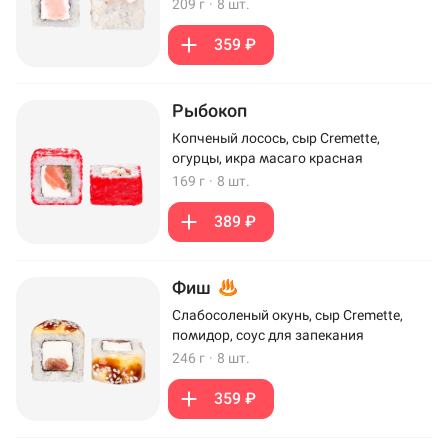
209 г
·
8 шт.
359 ₽
Рыбокоп
Копченый лосось, сыр Cremette,
огурцы, икра масаго красная
169 г
·
8 шт.
389 ₽
Фиш
Слабосоленый окунь, сыр Cremette,
помидор, соус для запекания
246 г
·
8 шт.
359 ₽