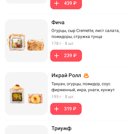
439 ₽
Фича
Огурцы, сыр Cremette, лист салата,
помидоры, стружка тунца
178 г
·
8 шт.
239 ₽
Икрай Ролл
Такуан, огурцы, помидор, соус
фирменный, икра, унаги, кунжут
195 г
·
8 шт.
319 ₽
Триумф