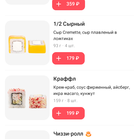
359 ₽
1/2 Сырный
Сыр Cremette, сыр плавленый в
ломтиках
93 г
·
4 шт.
179 ₽
Краффл
Крем-краб, соус фирменный, айсберг,
икра масаго, кунжут
159 г
·
8 шт.
199 ₽
Чиззи-ролл