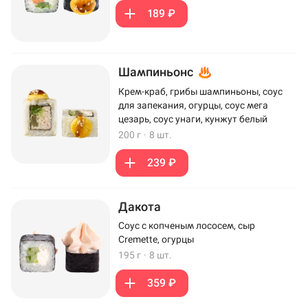
189 ₽
Шампиньонс
Крем-краб, грибы шампиньоны, соус
для запекания, огурцы, соус мега
цезарь, соус унаги, кунжут белый
200 г
·
8 шт.
239 ₽
Дакота
Соус с копченым лососем, сыр
Cremette, огурцы
195 г
·
8 шт.
359 ₽