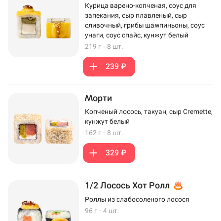
Курица варено-копченая, соус для
запекания, сыр плавленый, сыр
сливочный, грибы шампиньоны, соус
унаги, соус спайс, кунжут белый
219 г
·
8 шт.
239 ₽
Морти
Копченый лосось, такуан, сыр Cremette,
кунжут белый
162 г
·
8 шт.
329 ₽
1/2 Лосось Хот Ролл
Роллы из слабосоленого лосося
96 г
·
4 шт.