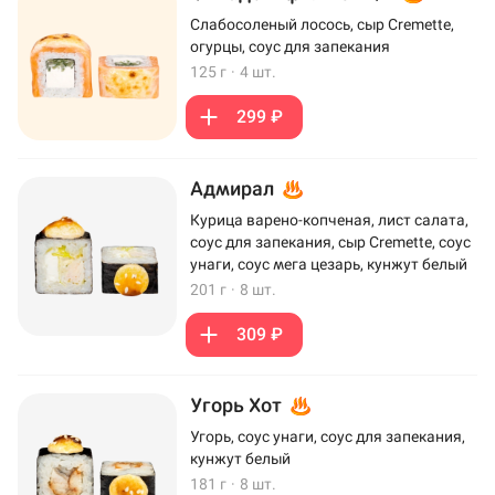
Слабосоленый лосось, сыр Cremette,
огурцы, соус для запекания
125 г
·
4 шт.
299 ₽
Адмирал
Курица варено-копченая, лист салата,
соус для запекания, сыр Cremette, соус
унаги, соус мега цезарь, кунжут белый
201 г
·
8 шт.
309 ₽
Угорь Хот
Угорь, соус унаги, соус для запекания,
кунжут белый
181 г
·
8 шт.