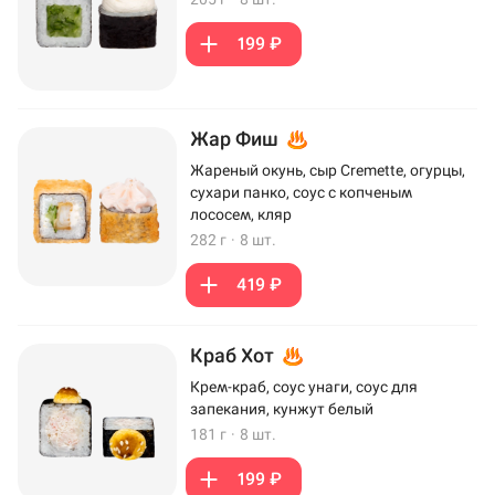
199 ₽
Жар Фиш
Жареный окунь, сыр Cremette, огурцы,
сухари панко, соус с копченым
лососем, кляр
282 г
·
8 шт.
419 ₽
Краб Хот
Крем-краб, соус унаги, соус для
запекания, кунжут белый
181 г
·
8 шт.
199 ₽