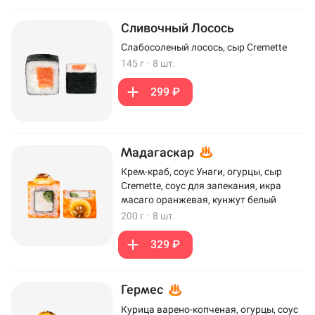
Сливочный Лосось
Слабосоленый лосось, сыр Cremette
145 г
·
8 шт.
299 ₽
Мадагаскар
Крем-краб, соус Унаги, огурцы, сыр
Cremette, соус для запекания, икра
масаго оранжевая, кунжут белый
200 г
·
8 шт.
329 ₽
Гермес
Курица варено-копченая, огурцы, соус