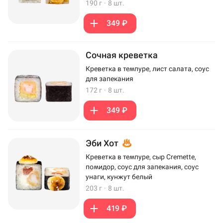
190 г
·
8 шт.
349 ₽
Сочная креветка
Креветка в темпуре, лист салата, соус
для запекания
172 г
·
8 шт.
349 ₽
Эби Хот
Креветка в темпуре, сыр Cremette,
помидор, соус для запекания, соус
унаги, кунжут белый
203 г
·
8 шт.
419 ₽