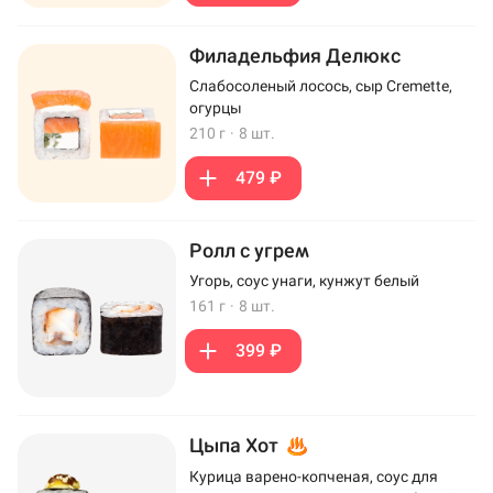
Филадельфия Делюкс
Слабосоленый лосось, сыр Cremette,
огурцы
210 г
·
8 шт.
479 ₽
Ролл с угрем
Угорь, соус унаги, кунжут белый
161 г
·
8 шт.
399 ₽
Цыпа Хот
Курица варено-копченая, соус для