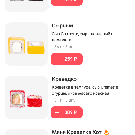
Сырный
Сыр Cremette, сыр плавленый в
ломтиках
186 г
·
8 шт.
259 ₽
Креведко
Креветка в темпуре, сыр Cremette,
огурцы, икра масаго красная
181 г
·
8 шт.
389 ₽
Мини Креветка Хот