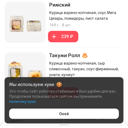
Римский
Курица варено-копченая, соус Мега
Цезарь, помидоры, лист салата
169 г
·
8 шт.
239 ₽
Такуми Ролл
Курица варено-копченая, сыр
сливочный, такуан, соус фирменный,
унаги, кунжут
190 г
·
8 шт.
Мы используем куки
Это чтобы сайт работал стабильно и был удобен для вас.
319 ₽
Продолжая пользоваться сайтом вы принимаете
политику куки
Кранчикен
Окей
Курица варено-копченая, соус
фирменный, айсберг