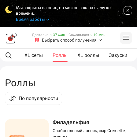
Мы закрыты на ночь, но можно заказать еду ко
времени...
Время работы
Доставка
~ 37 мин
·
Самовывоз
~ 19 мин
Выбрать способ получения
ая еда
XL сеты
Роллы
XL роллы
Закуски
Роллы
По популярности
Филадельфия
Слабосоленый лосось, сыр Cremette,
огурцы