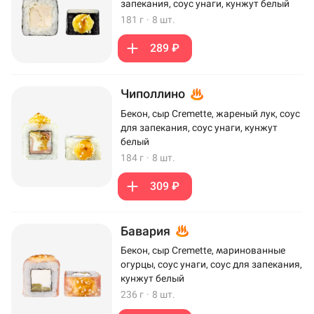
запекания, соус унаги, кунжут белый
181 г
·
8 шт.
289 ₽
Чиполлино
Бекон, сыр Cremette, жареный лук, соус
для запекания, соус унаги, кунжут
белый
184 г
·
8 шт.
309 ₽
Бавария
Бекон, сыр Cremette, маринованные
огурцы, соус унаги, соус для запекания,
кунжут белый
236 г
·
8 шт.