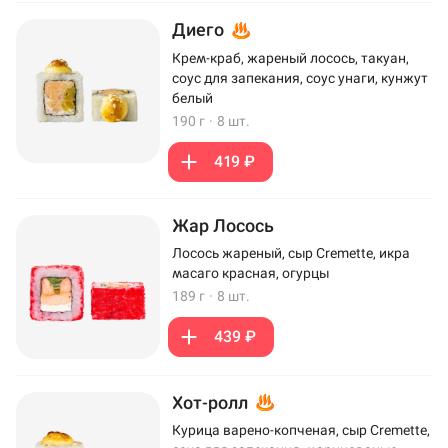
Диего
Крем-краб, жареный лосось, такуан,
соус для запекания, соус унаги, кунжут
белый
190 г
·
8 шт.
419 ₽
Жар Лосось
Лосось жареный, сыр Cremette, икра
масаго красная, огурцы
189 г
·
8 шт.
439 ₽
Хот-ролл
Курица варено-копченая, сыр Cremette,