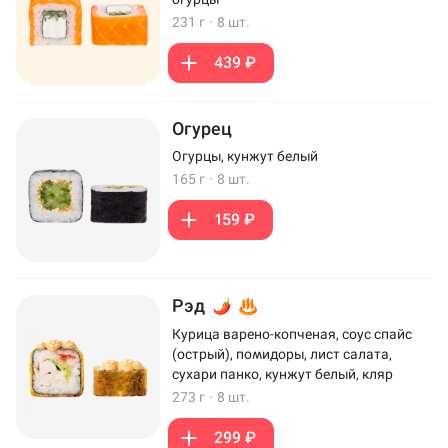
231 г
·
8 шт.
439 ₽
Огурец
Огурцы, кунжут белый
165 г
·
8 шт.
159 ₽
Рэд
Курица варено-копченая, соус спайс
(острый), помидоры, лист салата,
сухари панко, кунжут белый, кляр
273 г
·
8 шт.
299 ₽