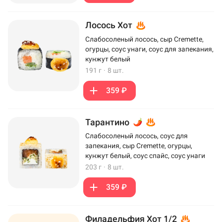
Лосось Хот
Слабосоленый лосось, сыр Cremette,
огурцы, соус унаги, соус для запекания,
кунжут белый
191 г
·
8 шт.
359 ₽
Тарантино
Слабосоленый лосось, соус для
запекания, сыр Cremette, огурцы,
кунжут белый, соус спайс, соус унаги
203 г
·
8 шт.
359 ₽
Филадельфия Хот 1/2