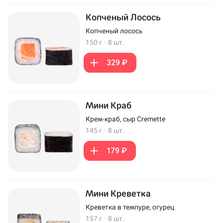
Копченый Лосось
Копченый лосось
150 г
·
8 шт.
329 ₽
Мини Краб
Крем-краб, сыр Cremette
145 г
·
8 шт.
179 ₽
Мини Креветка
Креветка в темпуре, огурец
157 г
·
8 шт.