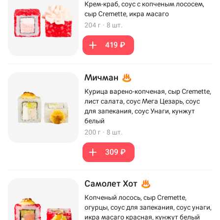
Крем-краб, соус с копченым лососем,
сыр Cremette, икра масаго
204 г
·
8 шт.
419 ₽
Мичман
Курица варено-копченая, сыр Cremette,
лист салата, соус Мега Цезарь, соус
для запекания, соус Унаги, кунжут
белый
200 г
·
8 шт.
309 ₽
Самолет Хот
Копченый лосось, сыр Cremette,
огурцы, соус для запекания, соус унаги,
икра масаго красная, кунжут белый