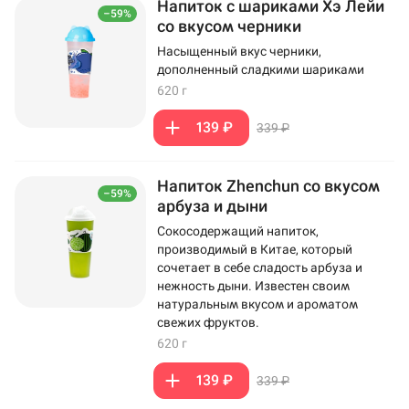
Напиток с шариками Хэ Лейи
–59%
со вкусом черники
Насыщенный вкус черники,
дополненный сладкими шариками
620 г
139 ₽
339 ₽
Напиток Zhenchun со вкусом
–59%
арбуза и дыни
Сокосодержащий напиток,
производимый в Китае, который
сочетает в себе сладость арбуза и
нежность дыни. Известен своим
натуральным вкусом и ароматом
свежих фруктов.
620 г
139 ₽
339 ₽