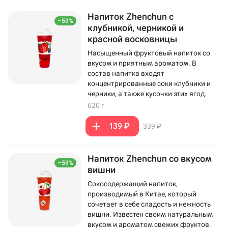
Напиток Zhenchun с
–59%
клубникой, черникой и
красной восковницы
Насыщенный фруктовый напиток со
вкусом и приятным ароматом. В
состав напитка входят
концентрированные соки клубники и
черники, а также кусочки этих ягод.
620 г
139 ₽
339 ₽
Напиток Zhenchun со вкусом
–59%
вишни
Сокосодержащий напиток,
производимый в Китае, который
сочетает в себе сладость и нежность
вишни. Известен своим натуральным
вкусом и ароматом свежих фруктов.