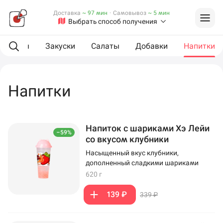
Доставка
~ 97 мин
·
Самовывоз
~ 5 мин
Выбрать способ получения
L роллы
Закуски
Салаты
Добавки
Напитки
Напитки
Напиток с шариками Хэ Лейи
–59%
со вкусом клубники
Насыщенный вкус клубники,
дополненный сладкими шариками
620 г
139 ₽
339 ₽