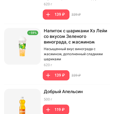
620 г
139 ₽
339 ₽
Напиток с шариками Хэ Лейи
–59%
со вкусом Зеленого
винограда, с жасмином
Насыщенный вкус винограда с
жасмином, дополненный сладкими
шариками
620 г
139 ₽
339 ₽
Добрый Апельсин
500 г
119 ₽