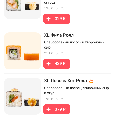
огурцы
196 г
·
5 шт.
329 ₽
XL Фила Ролл
Слабосоленый лосось и творожный
сыр.
211 г
·
5 шт.
439 ₽
XL Лосось Хот Ролл
Слабосоленый лосось, сливочный сыр
и огурцы.
190 г
·
5 шт.
379 ₽