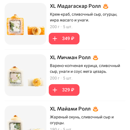
XL Мадагаскар Ролл
Крем-краб, сливочный сыр, огурцы,
икра масаго и унаги.
200 г
·
5 шт.
349 ₽
XL Мичман Ролл
Варено-копченая курица, сливочный
сыр, унаги и соус мега цезарь.
200 г
·
5 шт.
329 ₽
XL Майами Ролл
Жареный окунь, сливочный сыр и
огурцы.
190 г
·
5 шт.