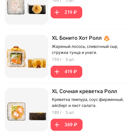
219 ₽
XL Бонито Хот Ролл
Жареный лосось, сливочный сыр,
стружка тунца и унаги.
194 г
·
5 шт.
419 ₽
XL Сочная креветка Ролл
Креветка темпура, соус фирменный,
айсберг и лист салата.
180 г
·
5 шт.
369 ₽