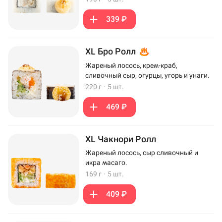
339 ₽
XL Бро Ролл
Жареный лосось, крем-краб,
сливочный сыр, огурцы, угорь и унаги.
220 г
·
5 шт.
469 ₽
XL Чакнори Ролл
Жареный лосось, сыр сливочный и
икра масаго.
169 г
·
5 шт.
409 ₽