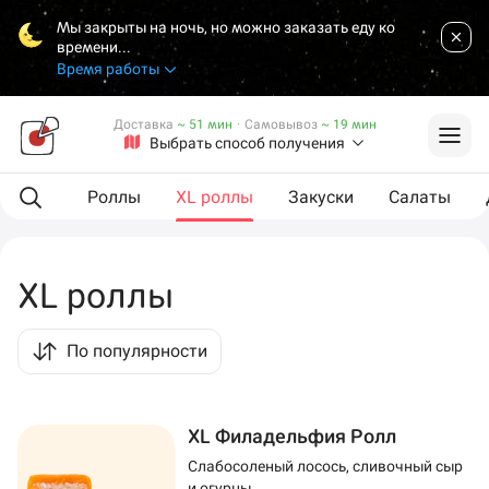
Мы закрыты на ночь, но можно заказать еду ко
времени...
Время работы
Доставка
~ 51 мин
·
Самовывоз
~ 19 мин
Выбрать способ получения
L сеты
Роллы
XL роллы
Закуски
Салаты
XL роллы
По популярности
XL Филадельфия Ролл
Слабосоленый лосось, сливочный сыр
и огурцы.