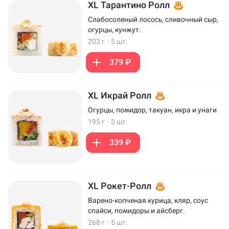
XL Тарантино Ролл
Слабосоленый лосось, сливочный сыр,
огурцы, кунжут.
203 г
·
5 шт.
379 ₽
XL Икрай Ролл
Огурцы, помидор, такуан, икра и унаги
195 г
·
5 шт.
339 ₽
XL Рокет-Ролл
Варено-копченая курица, кляр, соус
спайси, помидоры и айсберг.
268 г
·
5 шт.