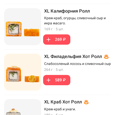
XL Калифорния Ролл
Крем-краб, огурцы, сливочный сыр и
икра масаго.
169 г
·
5 шт.
269 ₽
XL Филадельфия Хот Ролл
Слабосоленый лосось и сливочный сыр
264 г
·
5 шт.
589 ₽
XL Краб Хот Ролл
Крем-краб и унаги.
180 г
·
5 шт.