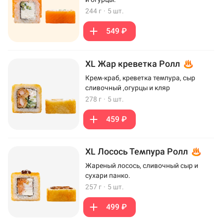
244 г
·
5 шт.
549 ₽
XL Жар креветка Ролл
Крем-краб, креветка темпура, сыр
сливочный ,огурцы и кляр
278 г
·
5 шт.
459 ₽
XL Лосось Темпура Ролл
Жареный лосось, сливочный сыр и
сухари панко.
257 г
·
5 шт.
499 ₽