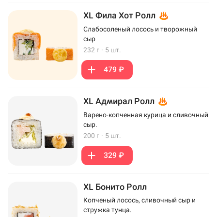
XL Фила Хот Ролл
Слабосоленый лосось и творожный
сыр
232 г
·
5 шт.
479 ₽
XL Адмирал Ролл
Варено-копченная курица и сливочный
сыр.
200 г
·
5 шт.
329 ₽
XL Бонито Ролл
Копченый лосось, сливочный сыр и
стружка тунца.