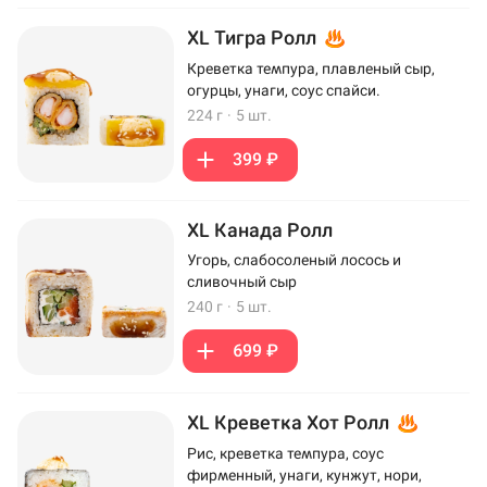
XL Тигра Ролл
Креветка темпура, плавленый сыр,
огурцы, унаги, соус спайси.
224 г
·
5 шт.
399 ₽
XL Канада Ролл
Угорь, слабосоленый лосось и
сливочный сыр
240 г
·
5 шт.
699 ₽
XL Креветка Хот Ролл
Рис, креветка темпура, соус
фирменный, унаги, кунжут, нори,