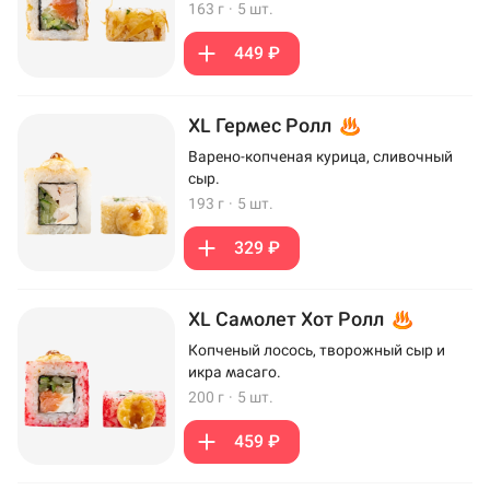
163 г
·
5 шт.
449 ₽
XL Гермес Ролл
Варено-копченая курица, сливочный
сыр.
193 г
·
5 шт.
329 ₽
XL Самолет Хот Ролл
Копченый лосось, творожный сыр и
икра масаго.
200 г
·
5 шт.
459 ₽