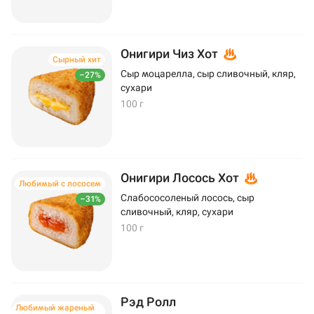
Онигири Чиз Хот
Сырный хит
Сыр моцарелла, сыр сливочный, кляр,
–27%
сухари
100 г
Онигири Лосось Хот
Любимый с лососем
Слабососоленый лосось, сыр
–31%
сливочный, кляр, сухари
100 г
Рэд Ролл
Любимый жареный