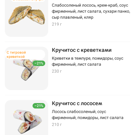
Слабосоленый лосось, крем-краб, соус
фирменный, лист салата, сухари панко,
сыр плавленый, кляр
219 г
Кручитос с креветками
С тигровой
креветкой
Креветки в темпуре, помидоры, соус
–21%
фирменный, лист салата
230 г
Кручитос с лососем
–21%
Лосось слабосоленый, соус
фирменный, помидоры, лист салата
210 г