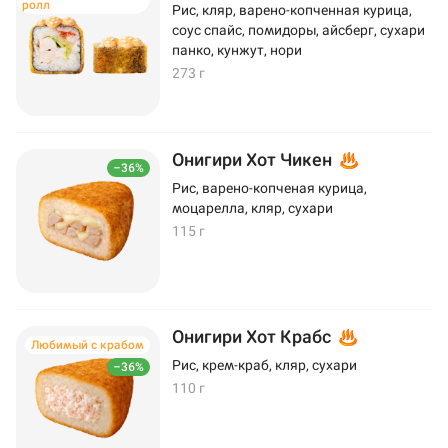
ролл
Рис, кляр, варено-копченная курица,
соус спайс, помидоры, айсберг, сухари
панко, кунжут, нори
273 г
Онигири Хот Чикен
–36%
Рис, варено-копченая курица,
моцарелла, кляр, сухари
115 г
Онигири Хот Крабс
Любимый с крабом
Рис, крем-краб, кляр, сухари
–36%
110 г