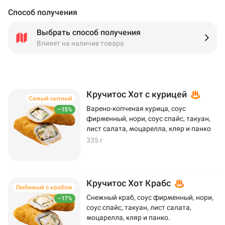
Способ получения
Выбрать способ получения
Влияет на наличие товара
Кручитос Хот с курицей
Самый сытный
Варено-копченая курица, соус
–15%
фирменный, нори, соус спайс, такуан,
лист салата, моцарелла, кляр и панко
335 г
Кручитос Хот Крабс
Любимый с крабом
Снежный краб, соус фирменный, нори,
–17%
соус спайс, такуан, лист салата,
моцарелла, кляр и панко.