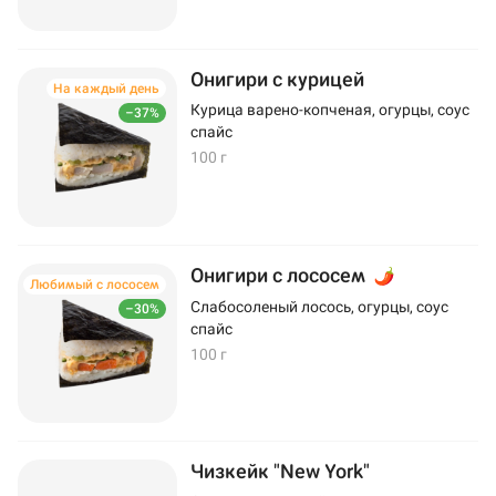
Онигири с курицей
На каждый день
Курица варено-копченая, огурцы, соус
–37%
спайс
100 г
Онигири с лососем
Любимый с лососем
Слабосоленый лосось, огурцы, соус
–30%
спайс
100 г
Чизкейк "New York"