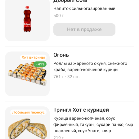
Напиток сильногазированный
500 г
Нет в продаже
Огонь
Хит витрины
Роллы из жареного окуня, снежного
–41%
краба, варено-копченой курицы
761 г
·
32 шт.
Трингл Хот с курицей
Любимый перекус
Курица варено-копченая, соус
фирменный, такуан , сухари панко, сыр
плавленый, соус Унаги, кляр
219 г