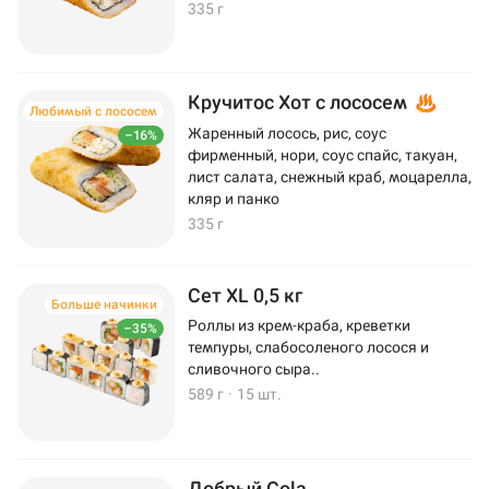
335 г
Кручитос Хот с лососем
Любимый с лососем
Жаренный лосось, рис, соус
–16%
фирменный, нори, соус спайс, такуан,
лист салата, снежный краб, моцарелла,
кляр и панко
335 г
Сет XL 0,5 кг
Больше начинки
Роллы из крем-краба, креветки
–35%
темпуры, слабосоленого лосося и
сливочного сыра..
589 г
·
15 шт.
Добрый Cola