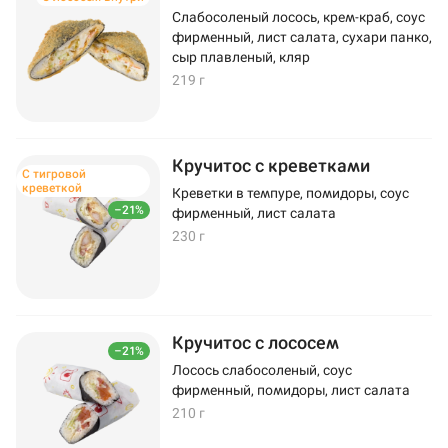
Слабосоленый лосось, крем-краб, соус
фирменный, лист салата, сухари панко,
сыр плавленый, кляр
219 г
Кручитос с креветками
С тигровой
креветкой
Креветки в темпуре, помидоры, соус
–21%
фирменный, лист салата
230 г
Кручитос с лососем
–21%
Лосось слабосоленый, соус
фирменный, помидоры, лист салата
210 г