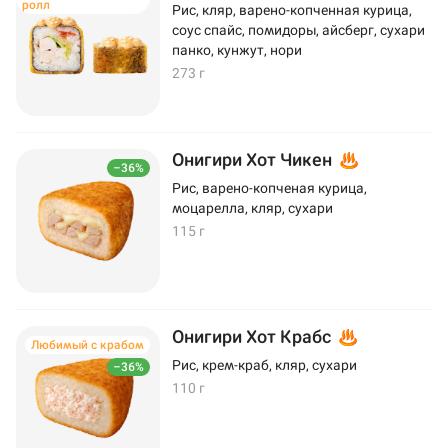
ролл
Рис, кляр, варено-копченная курица,
соус спайс, помидоры, айсберг, сухари
панко, кунжут, нори
273 г
Онигири Хот Чикен
–36%
Рис, варено-копченая курица,
моцарелла, кляр, сухари
115 г
Онигири Хот Крабс
Любимый с крабом
Рис, крем-краб, кляр, сухари
–36%
110 г