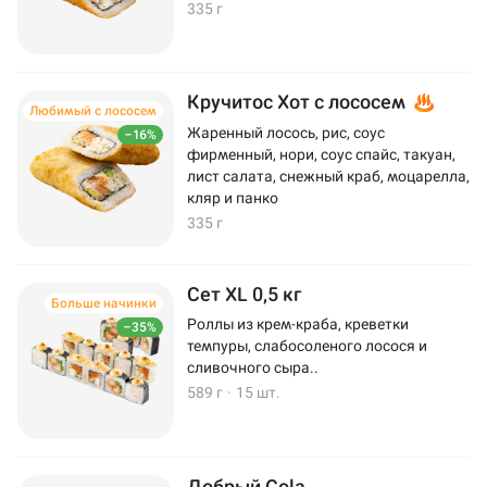
335 г
Кручитос Хот с лососем
Любимый с лососем
Жаренный лосось, рис, соус
–16%
фирменный, нори, соус спайс, такуан,
лист салата, снежный краб, моцарелла,
кляр и панко
335 г
Сет XL 0,5 кг
Больше начинки
Роллы из крем-краба, креветки
–35%
темпуры, слабосоленого лосося и
сливочного сыра..
589 г
·
15 шт.
Добрый Cola