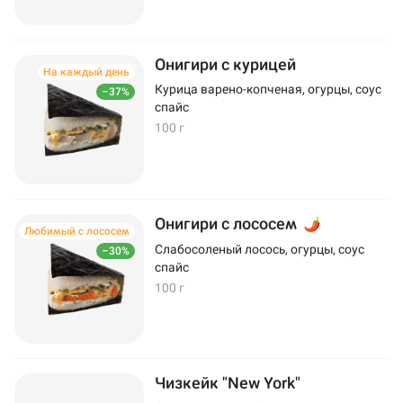
Онигири с курицей
На каждый день
Курица варено-копченая, огурцы, соус
–37%
спайс
100 г
Онигири с лососем
Любимый с лососем
Слабосоленый лосось, огурцы, соус
–30%
спайс
100 г
Чизкейк "New York"