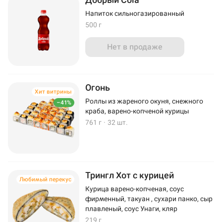
Напиток сильногазированный
500 г
Нет в продаже
Огонь
Хит витрины
Роллы из жареного окуня, снежного
–41%
краба, варено-копченой курицы
761 г
·
32 шт.
Трингл Хот с курицей
Любимый перекус
Курица варено-копченая, соус
фирменный, такуан , сухари панко, сыр
плавленый, соус Унаги, кляр
219 г