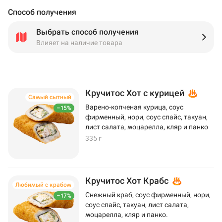
Способ получения
Выбрать способ получения
Влияет на наличие товара
Кручитос Хот с курицей
Самый сытный
Варено-копченая курица, соус
–15%
фирменный, нори, соус спайс, такуан,
лист салата, моцарелла, кляр и панко
335 г
Кручитос Хот Крабс
Любимый с крабом
Снежный краб, соус фирменный, нори,
–17%
соус спайс, такуан, лист салата,
моцарелла, кляр и панко.