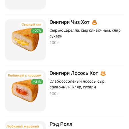
Онигири Чиз Хот
Сырный хит
Сыр моцарелла, сыр сливочный, кляр,
–27%
сухари
100 г
Онигири Лосось Хот
Любимый с лососем
Слабососоленый лосось, сыр
–31%
сливочный, кляр, сухари
100 г
Рэд Ролл
Любимый жареный