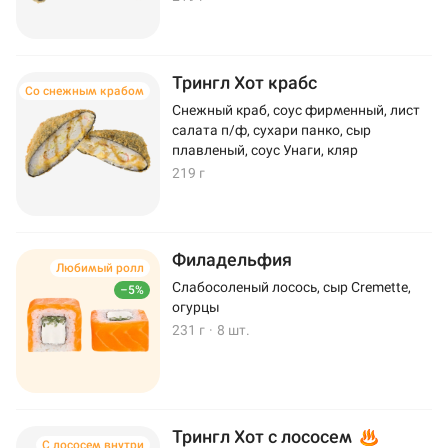
Трингл Хот крабс
Со снежным крабом
Снежный краб, соус фирменный, лист
салата п/ф, сухари панко, сыр
плавленый, соус Унаги, кляр
219 г
Филадельфия
Любимый ролл
Слабосоленый лосось, сыр Cremette,
–5%
огурцы
231 г
·
8 шт.
Трингл Хот с лососем
С лососем внутри