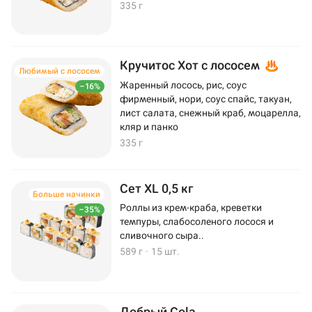
335 г
Кручитос Хот с лососем
Любимый с лососем
Жаренный лосось, рис, соус
–16%
фирменный, нори, соус спайс, такуан,
лист салата, снежный краб, моцарелла,
кляр и панко
335 г
Сет XL 0,5 кг
Больше начинки
Роллы из крем-краба, креветки
–35%
темпуры, слабосоленого лосося и
сливочного сыра..
589 г
·
15 шт.
Добрый Cola