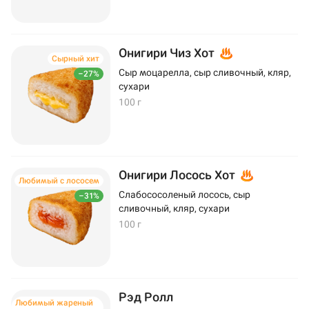
Онигири Чиз Хот
Сырный хит
Сыр моцарелла, сыр сливочный, кляр,
–27%
сухари
100 г
Онигири Лосось Хот
Любимый с лососем
Слабососоленый лосось, сыр
–31%
сливочный, кляр, сухари
100 г
Рэд Ролл
Любимый жареный