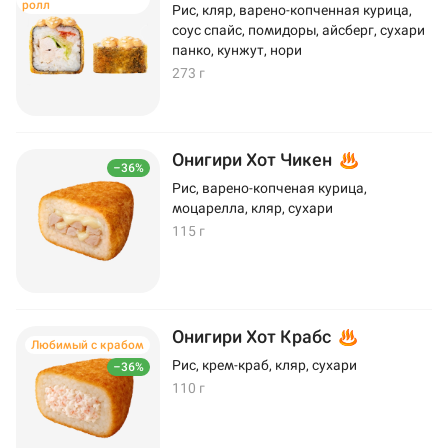
ролл
Рис, кляр, варено-копченная курица,
соус спайс, помидоры, айсберг, сухари
панко, кунжут, нори
273 г
Онигири Хот Чикен
–36%
Рис, варено-копченая курица,
моцарелла, кляр, сухари
115 г
Онигири Хот Крабс
Любимый с крабом
Рис, крем-краб, кляр, сухари
–36%
110 г