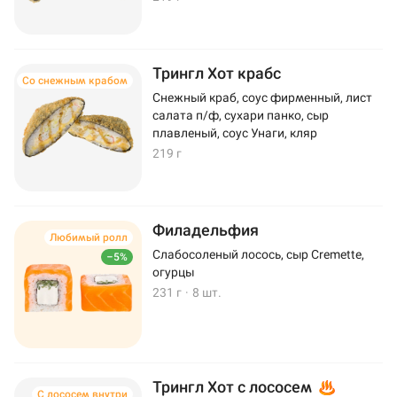
Трингл Хот крабс
Со снежным крабом
Снежный краб, соус фирменный, лист
салата п/ф, сухари панко, сыр
плавленый, соус Унаги, кляр
219 г
Филадельфия
Любимый ролл
Слабосоленый лосось, сыр Cremette,
–5%
огурцы
231 г
·
8 шт.
Трингл Хот с лососем
С лососем внутри