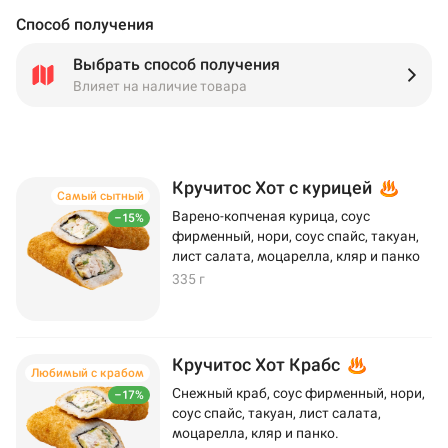
Способ получения
Выбрать способ получения
Влияет на наличие товара
Кручитос Хот с курицей
Самый сытный
Варено-копченая курица, соус
–15%
фирменный, нори, соус спайс, такуан,
лист салата, моцарелла, кляр и панко
335 г
Кручитос Хот Крабс
Любимый с крабом
Снежный краб, соус фирменный, нори,
–17%
соус спайс, такуан, лист салата,
моцарелла, кляр и панко.