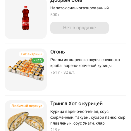
Напиток сильногазированный
500 г
Нет в продаже
Огонь
Хит витрины
Роллы из жареного окуня, снежного
–41%
краба, варено-копченой курицы
761 г
·
32 шт.
Трингл Хот с курицей
Любимый перекус
Курица варено-копченая, соус
фирменный, такуан , сухари панко, сыр
плавленый, соус Унаги, кляр
219 г