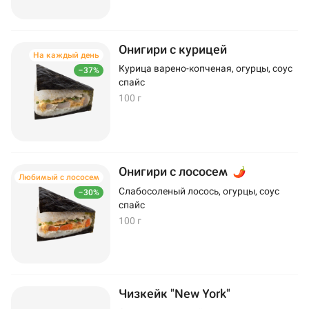
Онигири с курицей
На каждый день
Курица варено-копченая, огурцы, соус
–37%
спайс
100 г
Онигири с лососем
Любимый с лососем
Слабосоленый лосось, огурцы, соус
–30%
спайс
100 г
Чизкейк "New York"