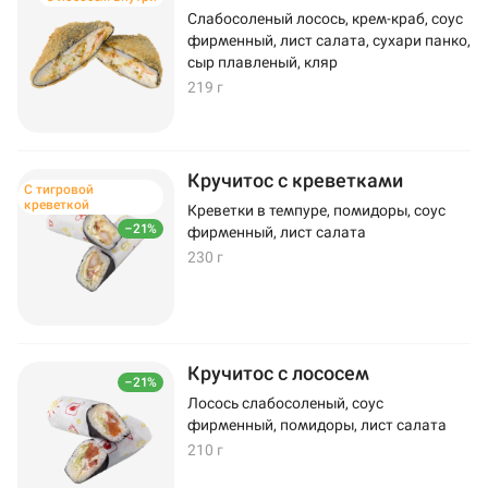
Слабосоленый лосось, крем-краб, соус
фирменный, лист салата, сухари панко,
сыр плавленый, кляр
219 г
Кручитос с креветками
С тигровой
креветкой
Креветки в темпуре, помидоры, соус
–21%
фирменный, лист салата
230 г
Кручитос с лососем
–21%
Лосось слабосоленый, соус
фирменный, помидоры, лист салата
210 г