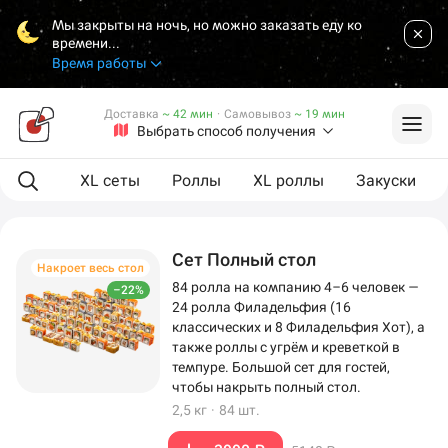
Мы закрыты на ночь, но можно заказать еду ко
времени...
Время работы
Доставка
~ 42 мин
·
Самовывоз
~ 19 мин
Выбрать способ получения
ая еда
XL сеты
Роллы
XL роллы
Закуски
Сет Полный стол
Накроет весь стол
84 ролла на компанию 4–6 человек —
–22%
24 ролла Филадельфия (16
классических и 8 Филадельфия Хот), а
также роллы с угрём и креветкой в
темпуре. Большой сет для гостей,
чтобы накрыть полный стол.
2,5 кг
·
84 шт.