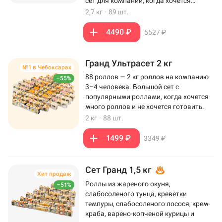
сет для компании, когда хочется
максимум роллов на столе.
2,7 кг
·
89 шт.
4490 ₽
5527 ₽
Гранд Ультрасет 2 кг
№1 в Чебоксарах
88 роллов — 2 кг роллов на компанию
–55%
3–4 человека. Большой сет с
популярными роллами, когда хочется
много роллов и не хочется готовить.
2 кг
·
88 шт.
1499 ₽
3349 ₽
Сет Гранд 1,5 кг
Хит продаж
Роллы из жареного окуня,
–51%
слабосоленого тунца, креветки
темпуры, слабосоленого лосося, крем-
краба, варено-копченой курицы и