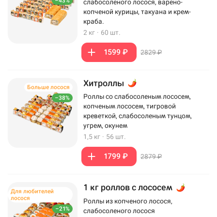
–43%
слабосоленого лосося, варено-
копченой курицы, такуана и крем-
краба.
2 кг
·
60 шт.
1599 ₽
2829 ₽
Хитроллы
Больше лосося
Роллы со слабосоленым лососем,
–38%
копченым лососем, тигровой
креветкой, слабосоленым тунцом,
угрем, окунем
1,5 кг
·
56 шт.
1799 ₽
2879 ₽
1 кг роллов с лососем
Для любителей
лосося
Роллы из копченого лосося,
–21%
слабосоленого лосося