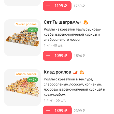
1199 ₽
1769 ₽
Сет Тыщаграмм+
Много роллов
Роллы из креветки темпуры, крем-
–31%
краба, варено-копченой курицы и
слабосоленого лосося.
1 кг
·
40 шт.
1099 ₽
1596 ₽
Клад роллов
Много лосося
Роллы с креветкой в темпуре,
–42%
слабосоленым лососем, копченым
лососем, варено-копченой курицей и
крем-крабом
1,4 кг
·
56 шт.
1399 ₽
2399 ₽