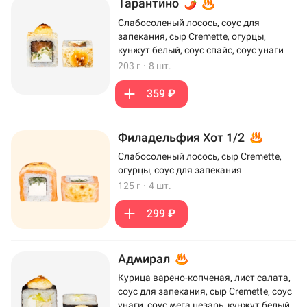
Тарантино
Слабосоленый лосось, соус для
запекания, сыр Cremette, огурцы,
кунжут белый, соус спайс, соус унаги
203 г
·
8 шт.
359 ₽
Филадельфия Хот 1/2
Слабосоленый лосось, сыр Cremette,
огурцы, соус для запекания
125 г
·
4 шт.
299 ₽
Адмирал
Курица варено-копченая, лист салата,
соус для запекания, сыр Cremette, соус
унаги, соус мега цезарь, кунжут белый