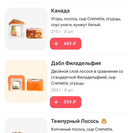
Канада
Угорь, лосось, сыр Cremette, огурцы,
соус унаги, кунжут белый
210 г
·
8 шт.
469 ₽
Дабл Филадельфия
Двойной слой лосося в сравнении со
стандартной Филадельфией, сыр
Cremette, огурцы
283 г
·
8 шт.
599 ₽
Темпурный Лосось
Копченый лосось, сыр Cremette,