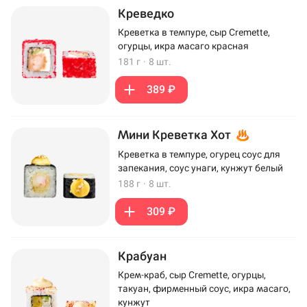
Креведко
Креветка в темпуре, сыр Cremette,
огурцы, икра масаго красная
181 г
·
8 шт.
389 ₽
Мини Креветка Хот
Креветка в темпуре, огурец соус для
запекания, соус унаги, кунжут белый
188 г
·
8 шт.
309 ₽
Крабуан
Крем-краб, сыр Cremette, огурцы,
такуан, фирменный соус, икра масаго,
кунжут