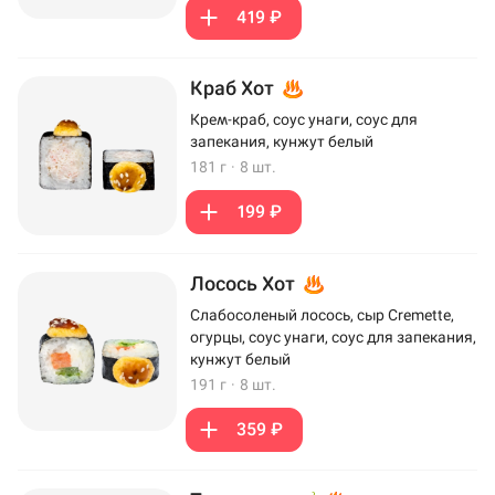
419 ₽
Краб Хот
Крем-краб, соус унаги, соус для
запекания, кунжут белый
181 г
·
8 шт.
199 ₽
Лосось Хот
Слабосоленый лосось, сыр Cremette,
огурцы, соус унаги, соус для запекания,
кунжут белый
191 г
·
8 шт.
359 ₽