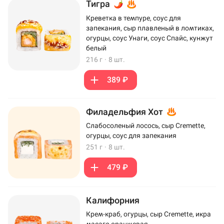
Тигра
Креветка в темпуре, соус для
запекания, сыр плавленый в ломтиках,
огурцы, соус Унаги, соус Спайс, кунжут
белый
216 г
·
8 шт.
389 ₽
Филадельфия Хот
Слабосоленый лосось, сыр Cremette,
огурцы, соус для запекания
251 г
·
8 шт.
479 ₽
Калифорния
Крем-краб, огурцы, сыр Cremette, икра
масаго оранжевая