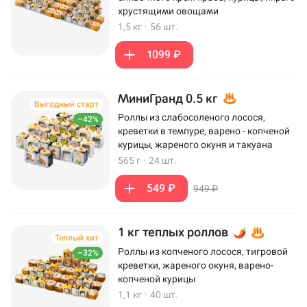
хрустящими овощами
1,5 кг
·
56 шт.
1099 ₽
МиниГранд 0.5 кг
Выгодный старт
Роллы из слабосоленого лосося,
–42%
креветки в темпуре, варено - копченой
курицы, жареного окуня и такуана
565 г
·
24 шт.
549 ₽
949 ₽
1 кг теплых роллов
Теплый хит
Роллы из копченого лосося, тигровой
–32%
креветки, жареного окуня, варено-
копченой курицы
1,1 кг
·
40 шт.