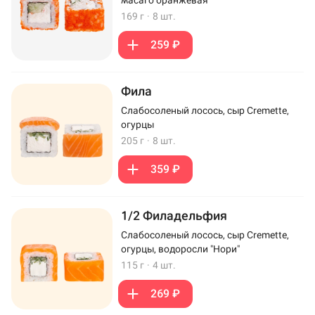
169 г
·
8 шт.
259 ₽
Фила
Слабосоленый лосось, сыр Cremette,
огурцы
205 г
·
8 шт.
359 ₽
1/2 Филадельфия
Слабосоленый лосось, сыр Cremette,
огурцы, водоросли "Нори"
115 г
·
4 шт.
269 ₽