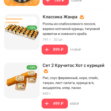
799 ₽
1299 ₽
Классика Жанра
Запеченная
классика
Роллы из слабосоленого лосося,
–22%
варено-копченой курицы, тигровой
креветки и снежного краба
741 г
·
32 шт.
899 ₽
1149 ₽
Сет 2 Кручитос Хот с курицей
–24%
Рис, соус фирменный, нори, спайс,
такуан, лист салата, курица в/к,
моцарелла, кляр, панко
660 г
499 ₽
658 ₽