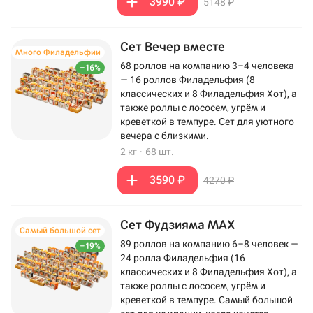
3990 ₽
5148 ₽
Сет Вечер вместе
Много Филадельфии
68 роллов на компанию 3–4 человека
–16%
— 16 роллов Филадельфия (8
классических и 8 Филадельфия Хот), а
также роллы с лососем, угрём и
креветкой в темпуре. Сет для уютного
вечера с близкими.
2 кг
·
68 шт.
3590 ₽
4270 ₽
Сет Фудзияма MAX
Самый большой сет
89 роллов на компанию 6–8 человек —
–19%
24 ролла Филадельфия (16
классических и 8 Филадельфия Хот), а
также роллы с лососем, угрём и
креветкой в темпуре. Самый большой