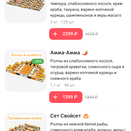
темпура, слабосоленого лосося, крем-
краба, такуана, варено-копченой
курицы, шампиньонов и икры масаго
3 кг
·
128 шт.
2399 ₽
4539 ₽
Амма-Амма
Лосось и креветка
Роллы из слабосоленого лосося,
–25%
тигровой креветки, сливочного сыра и
огурца, варено-копченой курицы и
снежного краба
1,1 кг
·
48 шт.
1399 ₽
1869 ₽
Сет Свойсет
Проверенный выбор
Роллы из нежной белой рыбы,
сливочного крем-краба, курицы, икры с