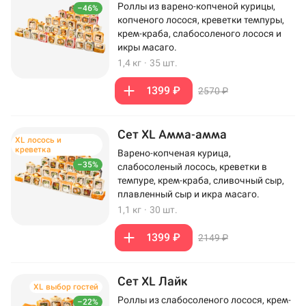
Роллы из варено-копченой курицы,
–46%
копченого лосося, креветки темпуры,
крем-краба, слабосоленого лосося и
икры масаго.
1,4 кг
·
35 шт.
1399 ₽
2570 ₽
Сет XL Амма-амма
XL лосось и
креветка
Варено-копченая курица,
–35%
слабосоленый лосось, креветки в
темпуре, крем-краба, сливочный сыр,
плавленный сыр и икра масаго.
1,1 кг
·
30 шт.
1399 ₽
2149 ₽
Сет XL Лайк
XL выбор гостей
Роллы из слабосоленого лосося, крем-
–22%