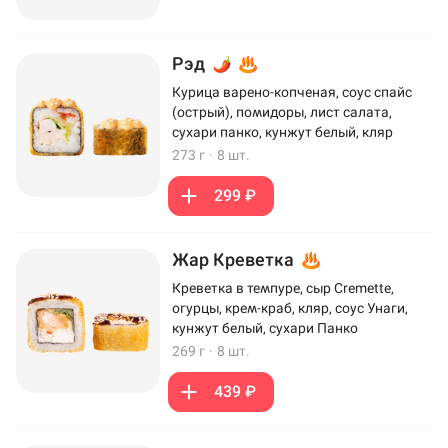
Рэд
Курица варено-копченая, соус спайс
(острый), помидоры, лист салата,
сухари панко, кунжут белый, кляр
273 г
·
8 шт.
299 ₽
Жар Креветка
Креветка в темпуре, сыр Cremette,
огурцы, крем-краб, кляр, соус Унаги,
кунжут белый, сухари Панко
269 г
·
8 шт.
439 ₽