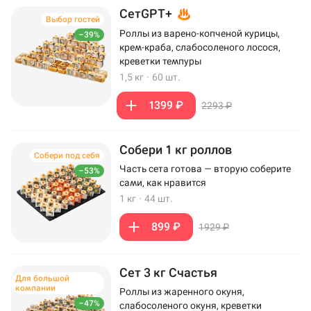
СетGPT+
Выбор гостей
Роллы из варено-копченой курицы,
–39%
крем-краба, слабосоленого лосося,
креветки темпуры
1,5 кг
·
60 шт.
1399 ₽
2293 ₽
Собери 1 кг роллов
Собери под себя
Часть сета готова — вторую соберите
–53%
сами, как нравится
1 кг
·
44 шт.
899 ₽
1929 ₽
Сет 3 кг Счастья
Для большой
компании
Роллы из жаренного окуня,
–47%
слабосоленого окуня, креветки