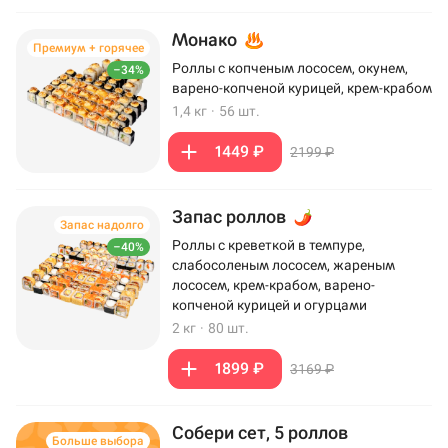
Монако
Премиум + горячее
Роллы с копченым лососем, окунем,
–34%
варено-копченой курицей, крем-крабом
1,4 кг
·
56 шт.
1449 ₽
2199 ₽
Запас роллов
Запас надолго
Роллы с креветкой в темпуре,
–40%
слабосоленым лососем, жареным
лососем, крем-крабом, варено-
копченой курицей и огурцами
2 кг
·
80 шт.
1899 ₽
3169 ₽
Собери сет, 5 роллов
Больше выбора