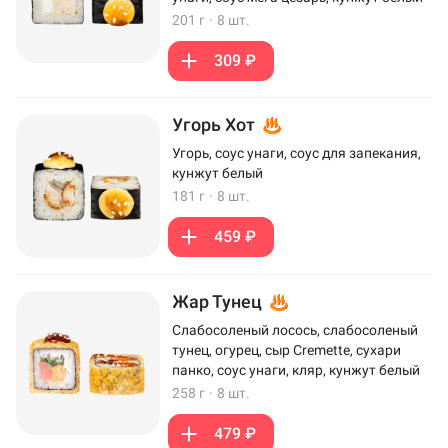
201 г
·
8 шт.
309 ₽
Угорь Хот
Угорь, соус унаги, соус для запекания,
кунжут белый
181 г
·
8 шт.
459 ₽
Жар Тунец
Слабосоленый лосось, слабосоленый
тунец, огурец, сыр Cremette, сухари
панко, соус унаги, кляр, кунжут белый
258 г
·
8 шт.
479 ₽