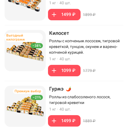
1 кг
·
40 шт.
1499 ₽
1899 ₽
Килосет
Выгодный
килограмм
Роллы с копченым лососем, тигровой
–38%
креветкой, тунцом, окунем и варено-
копченой курицей.
1 кг
·
40 шт.
1099 ₽
1779 ₽
Гурмэ
Премиум выбор
Роллы из слабосоленого лосося,
–21%
тигровой креветки
1 кг
·
40 шт.
1499 ₽
1889 ₽