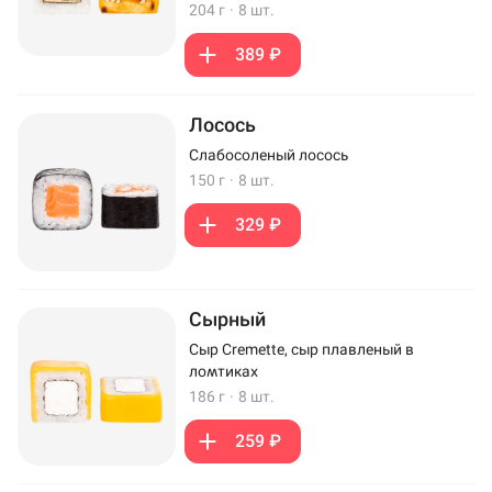
204 г
·
8 шт.
389 ₽
Лосось
Слабосоленый лосось
150 г
·
8 шт.
329 ₽
Сырный
Сыр Cremette, сыр плавленый в
ломтиках
186 г
·
8 шт.
259 ₽