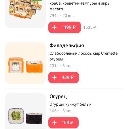
краба, креветки-темпуры и икры
масаго.
794 г
·
20 шт.
1199 ₽
1535 ₽
Филадельфия
Слабосоленый лосось, сыр Cremette,
огурцы
231 г
·
8 шт.
439 ₽
Огурец
Огурцы, кунжут белый
165 г
·
8 шт.
159 ₽