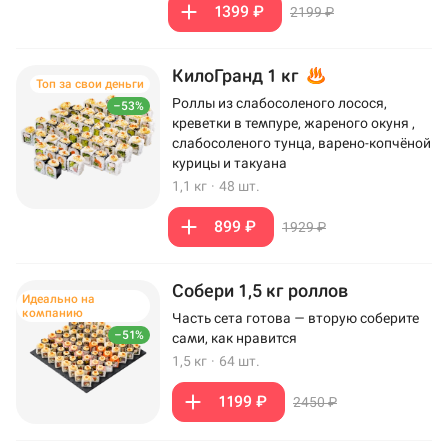
1399 ₽
2199 ₽
КилоГранд 1 кг
Топ за свои деньги
Роллы из слабосоленого лосося,
–53%
креветки в темпуре, жареного окуня ,
слабосоленого тунца, варено-копчёной
курицы и такуана
1,1 кг
·
48 шт.
899 ₽
1929 ₽
Собери 1,5 кг роллов
Идеально на
компанию
Часть сета готова — вторую соберите
–51%
сами, как нравится
1,5 кг
·
64 шт.
1199 ₽
2450 ₽