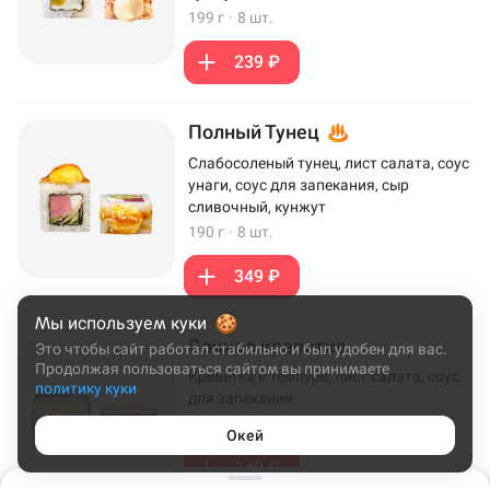
199 г
·
8 шт.
239 ₽
Полный Тунец
Слабосоленый тунец, лист салата, соус
унаги, соус для запекания, сыр
сливочный, кунжут
190 г
·
8 шт.
349 ₽
Мы используем куки
Сочная креветка
Это чтобы сайт работал стабильно и был удобен для вас.
Продолжая пользоваться сайтом вы принимаете
Креветка в темпуре, лист салата, соус
политику куки
для запекания
172 г
·
8 шт.
Окей
349 ₽