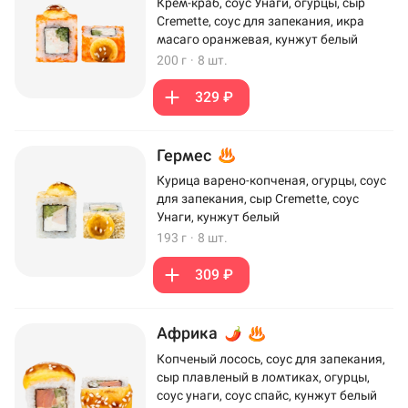
Крем-краб, соус Унаги, огурцы, сыр
Cremette, соус для запекания, икра
масаго оранжевая, кунжут белый
200 г
·
8 шт.
329 ₽
Гермес
Курица варено-копченая, огурцы, соус
для запекания, сыр Cremette, соус
Унаги, кунжут белый
193 г
·
8 шт.
309 ₽
Африка
Копченый лосось, соус для запекания,
сыр плавленый в ломтиках, огурцы,
соус унаги, соус спайс, кунжут белый