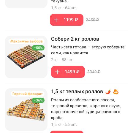
такуана.
1,5 кг
·
64 шт.
1199 ₽
2450 ₽
Собери 2 кг роллов
Максимум выбора
Часть сета готова — вторую соберите
–55%
сами, как нравится
2 кг
·
88 шт.
1499 ₽
3349 ₽
1,5 кг теплых роллов
Горячий фаворит
Роллы из слабосоленого лосося,
–36%
тигровой креветки, жареного окуня,
варено-копченой курицы, снежного
краба
1,5 кг
·
56 шт.