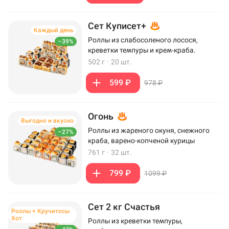
Сет Куписет+
Каждый день
Роллы из слабосоленого лосося,
–39%
креветки темпуры и крем-краба.
502 г
·
20 шт.
599 ₽
978 ₽
Огонь
Выгодно и вкусно
Роллы из жареного окуня, снежного
–27%
краба, варено-копченой курицы
761 г
·
32 шт.
799 ₽
1099 ₽
Сет 2 кг Счастья
Роллы + Кручитосы
Хот
Роллы из креветки темпуры,