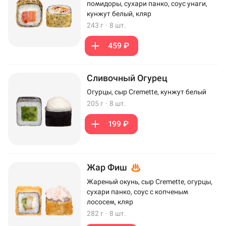
помидоры, сухари панко, соус унаги,
кунжут белый, кляр
243 г
·
8 шт.
459 ₽
Сливочный Огурец
Огурцы, сыр Cremette, кунжут белый
205 г
·
8 шт.
199 ₽
Жар Фиш
Жареный окунь, сыр Cremette, огурцы,
сухари панко, соус с копченым
лососем, кляр
282 г
·
8 шт.