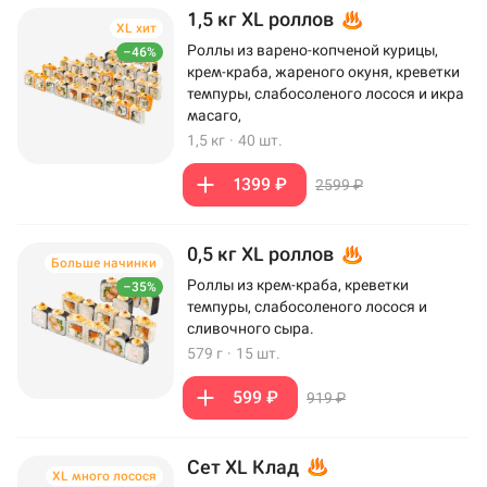
1,5 кг XL роллов
XL хит
Роллы из варено-копченой курицы,
–46%
крем-краба, жареного окуня, креветки
темпуры, слабосоленого лосося и икра
масаго,
1,5 кг
·
40 шт.
1399 ₽
2599 ₽
0,5 кг XL роллов
Больше начинки
Роллы из крем-краба, креветки
–35%
темпуры, слабосоленого лосося и
сливочного сыра.
579 г
·
15 шт.
599 ₽
919 ₽
Сет XL Клад
XL много лосося